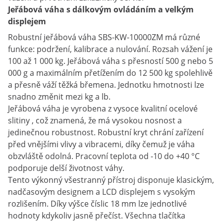
Jeřábová váha s dálkovým ovládáním a velkým
displejem
Robustní jeřábová váha SBS-KW-10000ZM má různé
funkce: podržení, kalibrace a nulování. Rozsah vážení je
100 až 1 000 kg. Jeřábová váha s přesností 500 g nebo 5
000 g a maximálním přetížením do 12 500 kg spolehlivě
a přesně váží těžká břemena. Jednotku hmotnosti lze
snadno změnit mezi kg a lb.
Jeřábová váha je vyrobena z vysoce kvalitní ocelové
slitiny , což znamená, že má vysokou nosnost a
jedinečnou robustnost. Robustní kryt chrání zařízení
před vnějšími vlivy a vibracemi, díky čemuž je váha
obzvláště odolná. Pracovní teplota od -10 do +40 °C
podporuje delší životnost váhy.
Tento výkonný všestranný přístroj disponuje klasickým,
nadčasovým designem a LCD displejem s vysokým
rozlišením. Díky výšce číslic 18 mm lze jednotlivé
hodnoty kdykoliv jasně přečíst. Všechna tlačítka