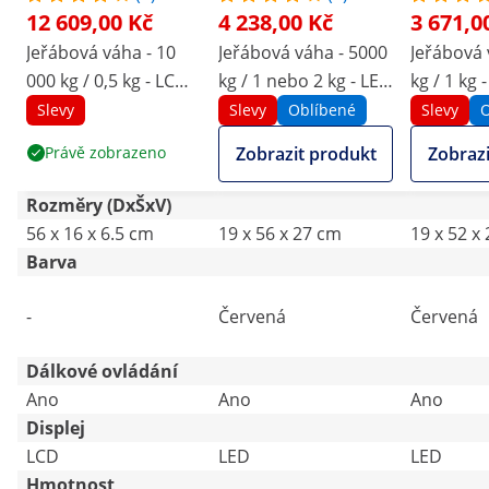
12 609,00 Kč
4 238,00 Kč
3 671,0
Jeřábová váha - 10
Jeřábová váha - 5000
Jeřábová 
000 kg / 0,5 kg - LCD -
kg / 1 nebo 2 kg - LED
kg / 1 kg 
digitální - dálkové
- digitální - 10m
digitální 
Slevy
Slevy
Oblíbené
Slevy
O
ovládání
dálkové ovládání
dálkové o
Právě zobrazeno
Zobrazit produkt
Zobrazi
Rozměry (DxŠxV)
56 x 16 x 6.5 cm
19 x 56 x 27 cm
19 x 52 x
Barva
-
Červená
Červená
Dálkové ovládání
Ano
Ano
Ano
Displej
LCD
LED
LED
Hmotnost