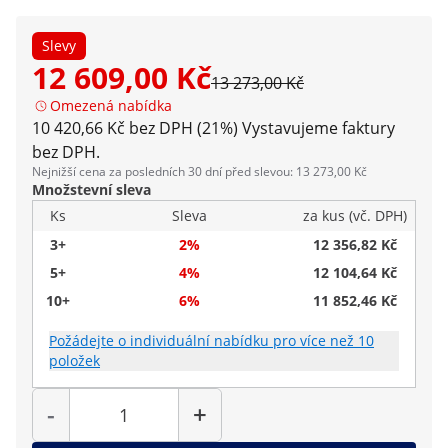
Slevy
12 609,00 Kč
13 273,00 Kč
Omezená nabídka
10 420,66 Kč bez DPH (21%)
Vystavujeme faktury
bez DPH.
Nejnižší cena za posledních 30 dní před slevou: 13 273,00 Kč
Množstevní sleva
Ks
Sleva
za kus (vč. DPH)
3+
2%
12 356,82 Kč
5+
4%
12 104,64 Kč
10+
6%
11 852,46 Kč
Požádejte o individuální nabídku pro více než 10
položek
Počet
-
+