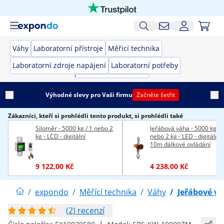
Váhy
Laboratorní přístroje
Měřicí technika
Laboratorní zdroje napájení
Laboratorní potřeby
Výhodné slevy pro Vaši firmu
Začněte šetřit
Zákazníci, kteří si prohlédli tento produkt, si prohlédli také
Siloměr - 5000 kg / 1 nebo 2
Jeřábová váha - 5000 kg / 
kg - LCD - digitální
nebo 2 kg - LED - digitální -
10m dálkové ovládání
9 122,00 Kč
4 238,00 Kč
/
expondo
/
Měřící technika
/
Váhy
/
Jeřábové v
(2) recenzí