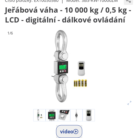
|
Číslo položky:
EX10030580
Model:
SBS-KW-10000ZM
Jeřábová váha - 10 000 kg / 0,5 kg -
LCD - digitální - dálkové ovládání
1/6
video