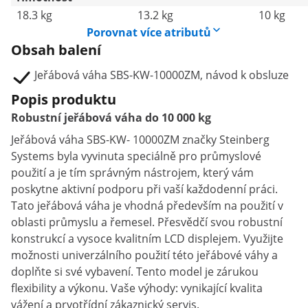
18.3 kg
13.2 kg
10 kg
Porovnat více atributů
Obsah balení
Jeřábová váha SBS-KW-10000ZM, návod k obsluze
Popis produktu
Robustní jeřábová váha do 10 000 kg
Jeřábová váha SBS-KW- 10000ZM značky Steinberg
Systems byla vyvinuta speciálně pro průmyslové
použití a je tím správným nástrojem, který vám
poskytne aktivní podporu při vaší každodenní práci.
Tato jeřábová váha je vhodná především na použití v
oblasti průmyslu a řemesel. Přesvědčí svou robustní
konstrukcí a vysoce kvalitním LCD displejem. Využijte
možnosti univerzálního použití této jeřábové váhy a
doplňte si své vybavení. Tento model je zárukou
flexibility a výkonu. Vaše výhody: vynikající kvalita
vážení a prvotřídní zákaznický servis.