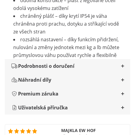
odolná konstrukce – plášť z legované oceli
odolá vysokému zatížení
chráněný plášť – díky krytí IP54 je váha
chráněna proti prachu, dotyku a stříkající vodě
ze všech stran
rozsáhlá nastavení – díky funkcím přidržení,
nulování a změny jednotek mezi kg a lb můžete
průmyslovou váhu používat rychle a flexibilně
Podrobnosti o doručení
Náhradní díly
Premium záruka
Uživatelská příručka
MAJKLA EW HOF