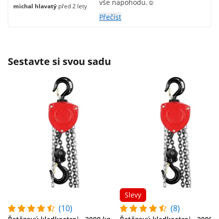
vše napohodu.☺
michal hlavatý
před 2 lety
Přečíst
Sestavte si svou sadu
Slevy
(10)
(8)