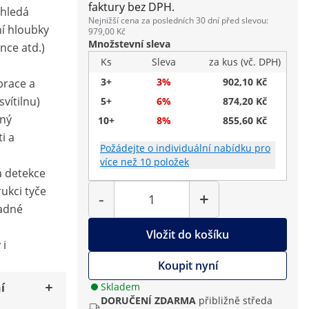
faktury bez DPH.
ohledá
Nejnižší cena za posledních 30 dní před slevou:
ní hloubky
979,00 Kč
Množstevní sleva
nce atd.)
Ks
Sleva
za kus (vč. DPH)
3+
3%
902,10 Kč
ibrace a
svítilnu)
5+
6%
874,20 Kč
sný
10+
8%
855,60 Kč
i a
Požádejte o individuální nabídku pro
více než 10 položek
á detekce
Počet
ukci tyče
-
+
nadné
Vložit do košíku
 i
Koupit nyní
í
Skladem
DORUČENÍ ZDARMA
přibližně středa