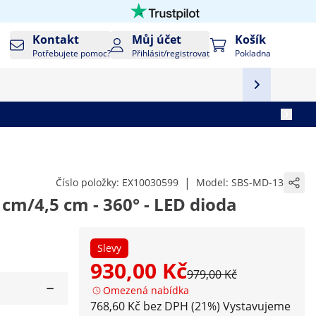
Kontakt
Můj účet
Košík
Potřebujete pomoc?
Přihlásit/registrovat
Pokladna
|
Číslo položky:
EX10030599
Model:
SBS-MD-13
 cm/4,5 cm - 360° - LED dioda
Slevy
930,00 Kč
979,00 Kč
Omezená nabídka
768,60 Kč bez DPH (21%)
Vystavujeme