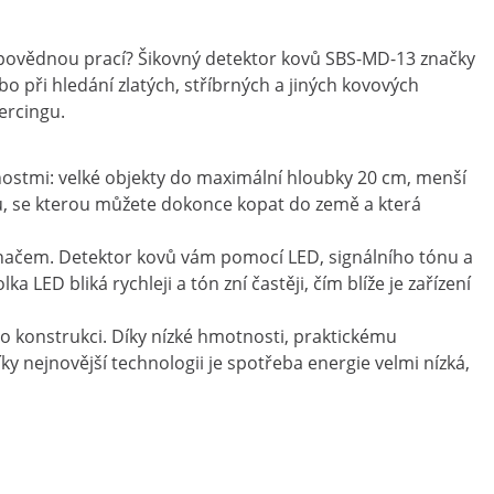
dpovědnou prací? Šikovný detektor kovů SBS-MD-13 značky
 při hledání zlatých, stříbrných a jiných kovových
ercingu.
stmi: velké objekty do maximální hloubky 20 cm, menší
ku, se kterou můžete dokonce kopat do země a která
pínačem. Detektor kovů vám pomocí LED, signálního tónu a
a LED bliká rychleji a tón zní častěji, čím blíže je zařízení
ho konstrukci. Díky nízké hmotnosti, praktickému
 nejnovější technologii je spotřeba energie velmi nízká,