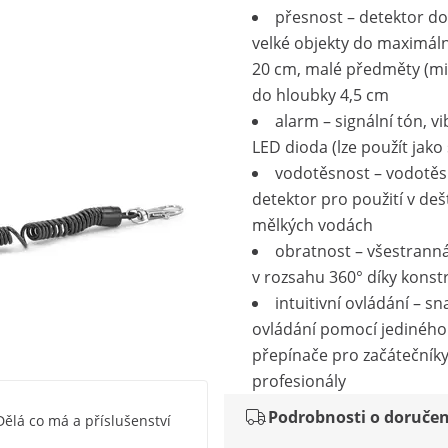
přesnost – detektor d
velké objekty do maximál
20 cm, malé předměty (mi
do hloubky 4,5 cm
alarm – signální tón, v
LED dioda (lze použít jako 
vodotěsnost – vodotě
detektor pro použití v dešt
mělkých vodách
obratnost – všestrann
v rozsahu 360° díky konstr
intuitivní ovládání – s
ovládání pomocí jediného
přepínače pro začátečníky
profesionály
Podrobnosti o doručen
Dělá co má a příslušenství