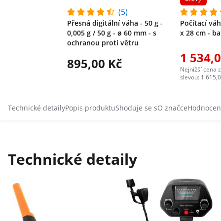
(5)
Přesná digitální váha - 50 g -
Počítací váha
0,005 g / 50 g - ø 60 mm - s
x 28 cm - ba
ochranou proti větru
1 534,
895,00 Kč
Nejnižší cena 
slevou: 1 615,
Technické detaily
Popis produktu
Shoduje se s
O značce
Hodnocení
Technické detaily