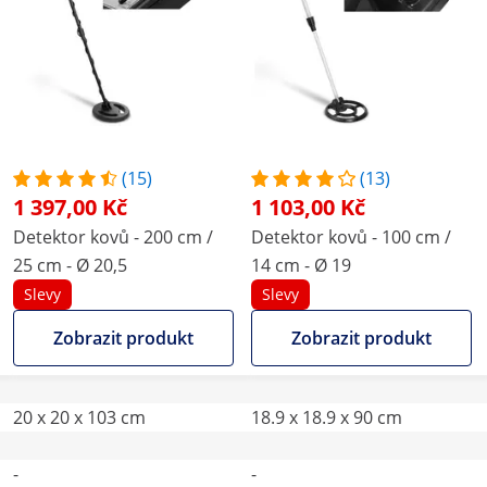
(15)
(13)
1 397,00 Kč
1 103,00 Kč
Detektor kovů - 200 cm /
Detektor kovů - 100 cm /
25 cm - Ø 20,5
14 cm - Ø 19
Slevy
Slevy
Zobrazit produkt
Zobrazit produkt
20 x 20 x 103 cm
18.9 x 18.9 x 90 cm
-
-