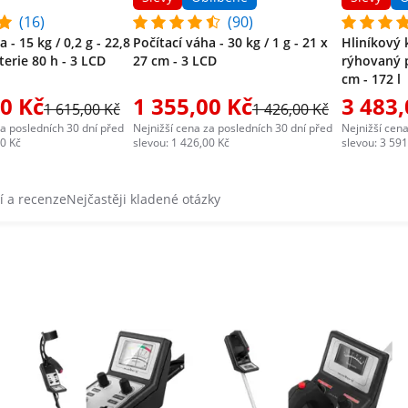
(16)
(90)
 - 15 kg / 0,2 g - 22,8
Počítací váha - 30 kg / 1 g - 21 x
Hliníkový 
terie 80 h - 3 LCD
27 cm - 3 LCD
rýhovaný p
cm - 172 l
00 Kč
1 355,00 Kč
3 483,
1 615,00 Kč
1 426,00 Kč
za posledních 30 dní před
Nejnižší cena za posledních 30 dní před
Nejnižší cena
00 Kč
slevou: 1 426,00 Kč
slevou: 3 591
 a recenze
Nejčastěji kladené otázky