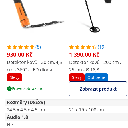
(8)
(19)
930,00 Kč
1 390,00 Kč
Detektor kovů - 20 cm/4,5
Detektor kovů - 200 cm /
cm - 360° - LED dioda
25 cm - Ø 18,8
Slevy
Slevy
Oblíbené
Právě zobrazeno
Zobrazit produkt
Rozměry (DxŠxV)
24.5 x 4.5 x 4.5 cm
21 x 19 x 108 cm
Audio 1.8
Ne
-