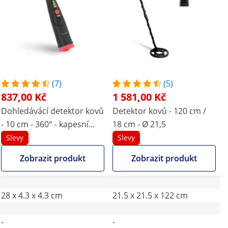
(7)
(5)
837,00 Kč
1 581,00 Kč
Dohledávácí detektor kovů
Detektor kovů - 120 cm /
- 10 cm - 360° - kapesní
18 cm - Ø 21,5
svítilna
Slevy
Slevy
Zobrazit produkt
Zobrazit produkt
28 x 4.3 x 4.3 cm
21.5 x 21.5 x 122 cm
-
-