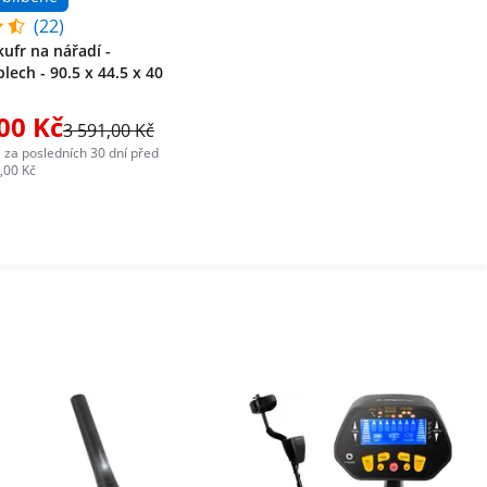
(22)
kufr na nářadí -
lech - 90.5 x 44.5 x 40
00 Kč
3 591,00 Kč
 za posledních 30 dní před
,00 Kč