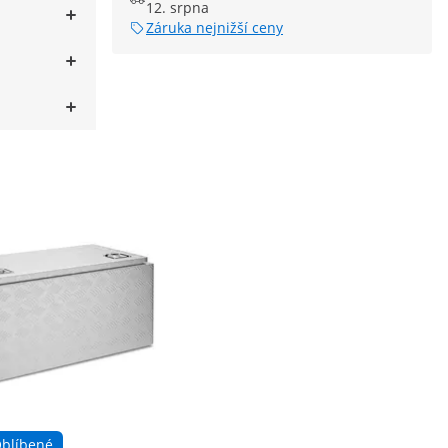
12. srpna
Záruka nejnižší ceny
blíbené