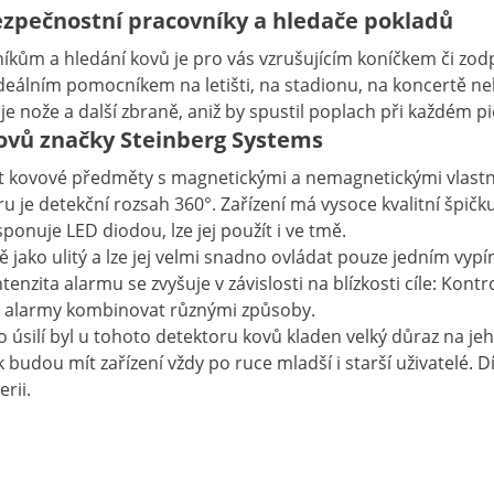
ezpečnostní pracovníky a hledače pokladů
kům a hledání kovů je pro vás vzrušujícím koníčkem či zo
eálním pomocníkem na letišti, na stadionu, na koncertě nebo
 nože a další zbraně, aniž by spustil poplach při každém pi
kovů značky Steinberg Systems
 kovové předměty s magnetickými a nemagnetickými vlastno
u je detekční rozsah 360°. Zařízení má vysoce kvalitní špič
ponuje LED diodou, lze jej použít i ve tmě.
jako ulitý a lze jej velmi snadno ovládat pouze jedním vy
zita alarmu se zvyšuje v závislosti na blízkosti cíle: Kontrolk
é alarmy kombinovat různými způsoby.
 úsilí byl u tohoto detektoru kovů kladen velký důraz na je
u mít zařízení vždy po ruce mladší i starší uživatelé. Díky
rii.