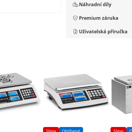
Náhradní díly
Premium záruka
Uživatelská příručka
Slevy
Oblíbené
Slevy
O