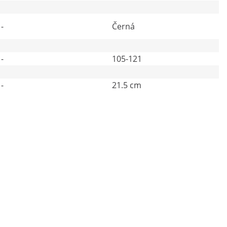
-
Černá
-
105-121
-
21.5 cm