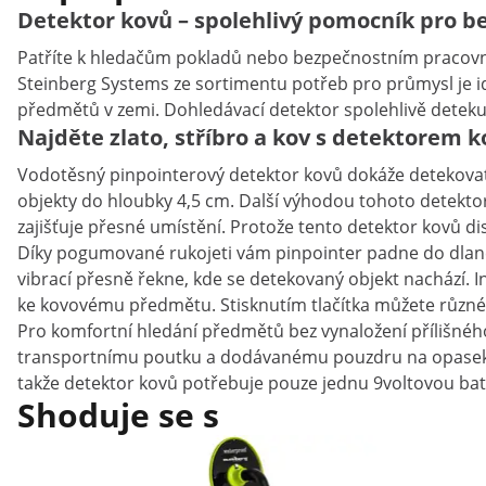
Detektor kovů – spolehlivý pomocník pro b
Patříte k hledačům pokladů nebo bezpečnostním pracovní
Steinberg Systems ze sortimentu potřeb pro průmysl je id
předmětů v zemi. Dohledávací detektor spolehlivě detekuje
Najděte zlato, stříbro a kov s detektorem 
Vodotěsný pinpointerový detektor kovů dokáže detekovat
objekty do hloubky 4,5 cm. Další výhodou tohoto detektor
zajišťuje přesné umístění. Protože tento detektor kovů dis
Díky pogumované rukojeti vám pinpointer padne do dlaně 
vibrací přesně řekne, kde se detekovaný objekt nachází. Inten
ke kovovému předmětu. Stisknutím tlačítka můžete různ
Pro komfortní hledání předmětů bez vynaložení přílišného
transportnímu poutku a dodávanému pouzdru na opasek budo
takže detektor kovů potřebuje pouze jednu 9voltovou bate
Shoduje se s