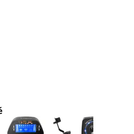
é
Slevy