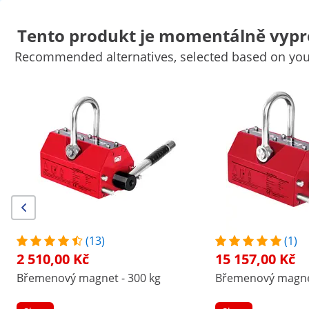
Tento produkt je momentálně vypr
Recommended alternatives, selected based on your
Autopříslušenství
Dílenské vybavení
Svářečky
Elektrické nář
Ruční nářadí
Výroba
Vakuovačky
Převodník kmitočtu
Zpraco
Výhodné slevy pro Vaši firmu
Začněte šetřit
/
expondo
/
Dílna a nářadí
/
Autopříslušenství
/
(15) recenzí
|
Číslo položky:
EX10030204
Model:
SBS-ML 600
Břemenový magnet - 600 kg
(13)
(1)
2 510,00 Kč
15 157,00 Kč
1/7
Břemenový magnet - 300 kg
Břemenový magnet