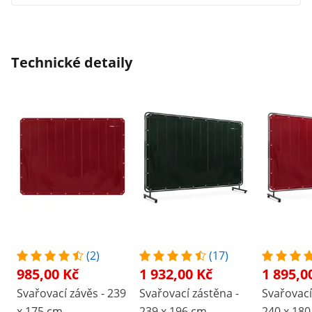
Technické detaily
(2)
(17)
985,00 Kč
1 932,00 Kč
1 895,0
Svařovací závěs - 239
Svařovací zástěna -
Svařovací
x 175 cm
239 x 196 cm
240 x 18