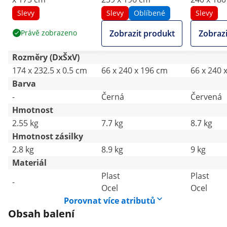
Slevy
Slevy
Oblíbené
Slevy
Právě zobrazeno
Zobrazit produkt
Zobrazi
Rozměry (DxŠxV)
174 x 232.5 x 0.5 cm
66 x 240 x 196 cm
66 x 240 
Barva
-
Černá
Červená
Hmotnost
2.55 kg
7.7 kg
8.7 kg
Hmotnost zásilky
2.8 kg
8.9 kg
9 kg
Materiál
Plast
Plast
-
Ocel
Ocel
Porovnat více atributů
Obsah balení