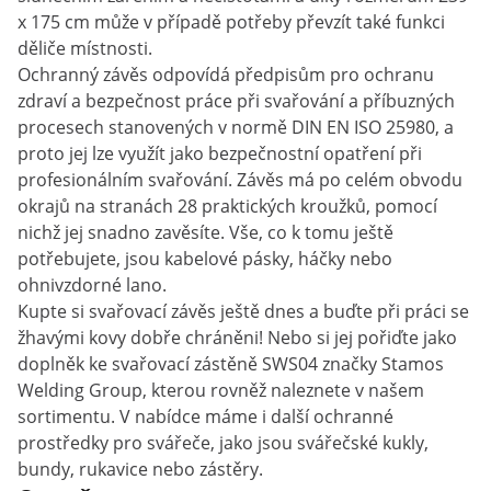
x 175 cm může v případě potřeby převzít také funkci
děliče místnosti.
Ochranný závěs odpovídá předpisům pro ochranu
zdraví a bezpečnost práce při svařování a příbuzných
procesech stanovených v normě DIN EN ISO 25980, a
proto jej lze využít jako bezpečnostní opatření při
profesionálním svařování. Závěs má po celém obvodu
okrajů na stranách 28 praktických kroužků, pomocí
nichž jej snadno zavěsíte. Vše, co k tomu ještě
potřebujete, jsou kabelové pásky, háčky nebo
ohnivzdorné lano.
Kupte si svařovací závěs ještě dnes a buďte při práci se
žhavými kovy dobře chráněni! Nebo si jej pořiďte jako
doplněk ke svařovací zástěně SWS04 značky Stamos
Welding Group, kterou rovněž naleznete v našem
sortimentu. V nabídce máme i další ochranné
prostředky pro svářeče, jako jsou svářečské kukly,
bundy, rukavice nebo zástěry.