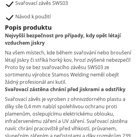
Svařovací závěs SWS03
Návod k použití
Popis produktu
Nejvyšší bezpečnost pro případy, kdy opět létají
vzduchem jiskry
Na všem místech, kde během svařování nebo broušení
létají jiskry či stříká horký kov, hrozí zvýšené nebezpečí!
Proto by se bez svařovacího závěsu SWS03 ze
sortimentu výrobce Stamos Welding neměl obejít
žádný profesionál ani kutil.
Svařovací zástěna chrání před jiskrami a odstřiky
Svařovací závěs je vyroben z ohnivzdorného plastu a
díky síle 0,4 mm nabízí spolehlivou ochranu proti
plamenům, oslepujícímu elektrickému oblouku,
infračervenému záření a UV záření. Svařovací zástěna
navíc chrání pracoviště před vlhkostí, průvanem,
slunečním zářením a nečistotami a díky rozměrům 239