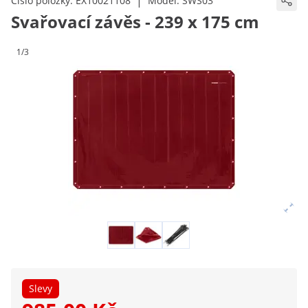
|
Číslo položky:
EX10021108
Model:
SWS03
Svařovací závěs - 239 x 175 cm
1/3
Slevy