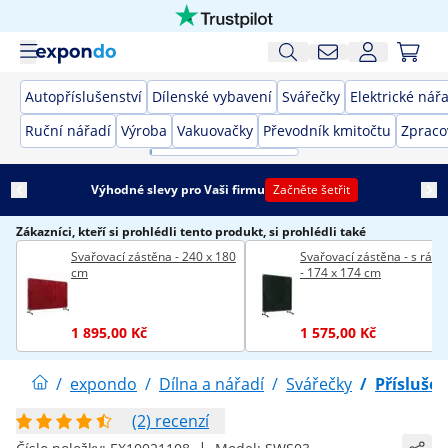
Autopříslušenství
Dílenské vybavení
Svářečky
Elektrické nář
Ruční nářadí
Výroba
Vakuovačky
Převodník kmitočtu
Zpraco
Výhodné slevy pro Vaši firmu
Začněte šetřit
Zákazníci, kteří si prohlédli tento produkt, si prohlédli také
Svařovací zástěna - 240 x 180
Svařovací zástěna - s rá
cm
- 174 x 174 cm
1 895,00 Kč
1 575,00 Kč
/
expondo
/
Dílna a nářadí
/
Svářečky
/
Příslušen
(2) recenzí