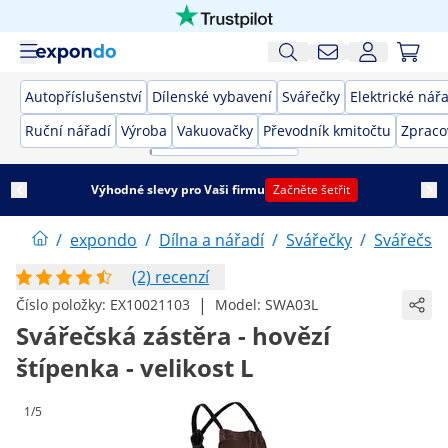
Autopříslušenství
Dílenské vybavení
Svářečky
Elektrické nář
Ruční nářadí
Výroba
Vakuovačky
Převodník kmitočtu
Zpraco
Výhodné slevy pro Vaši firmu
Začněte šetřit
/
expondo
/
Dílna a nářadí
/
Svářečky
/
Svářečské
(2) recenzí
|
Číslo položky:
EX10021103
Model:
SWA03L
Svářečská zástěra - hovězí
štípenka - velikost L
1/5