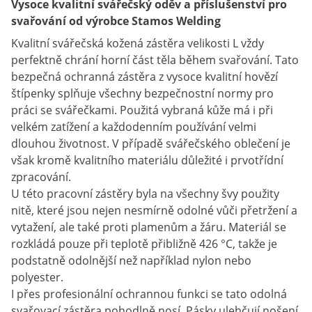
Vysoce kvalitní svářečský oděv a příslušenství pro
svařování od výrobce Stamos Welding
Kvalitní svářečská kožená zástěra velikosti L vždy
perfektně chrání horní část těla během svařování. Tato
bezpečná ochranná zástěra z vysoce kvalitní hovězí
štípenky splňuje všechny bezpečnostní normy pro
práci se svářečkami. Použitá vybraná kůže má i při
velkém zatížení a každodenním používání velmi
dlouhou životnost. V případě svářečského oblečení je
však kromě kvalitního materiálu důležité i prvotřídní
zpracování.
U této pracovní zástěry byla na všechny švy použity
nitě, které jsou nejen nesmírně odolné vůči přetržení a
vytažení, ale také proti plamenům a žáru. Materiál se
rozkládá pouze při teplotě přibližně 426 °C, takže je
podstatně odolnější než například nylon nebo
polyester.
I přes profesionální ochrannou funkci se tato odolná
svařovací zástěra pohodlně nosí. Pásky ulehčují nošení,