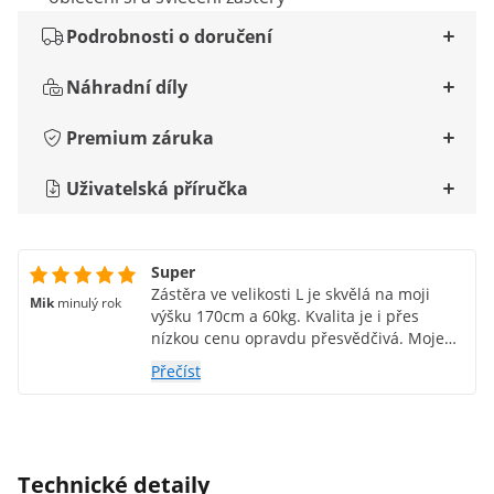
Podrobnosti o doručení
Náhradní díly
Premium záruka
Uživatelská příručka
Super
Zástěra ve velikosti L je skvělá na moji
Mik
minulý rok
výšku 170cm a 60kg. Kvalita je i přes
nízkou cenu opravdu přesvědčivá. Moje
rodina byla také nadšená. Produkt mohu
Přečíst
doporučit.
Technické detaily