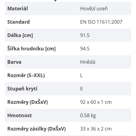
Materiál
Hovězí useň
Standard
EN ISO 11611:2007
Délka [cm]
91.5
Šířka hrudníku [cm]
94.5
Barva
Hnědá
Rozměr (S–XXL)
L
Stupeň krytí
II
Rozměry (DxŠxV)
92 x 60 x 1 cm
Hmotnost
0.58 kg
Rozměry zásilky (DxŠxV)
33 x 36 x 2 cm