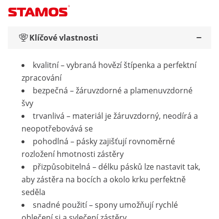
Klíčové vlastnosti
kvalitní – vybraná hovězí štípenka a perfektní
zpracování
bezpečná – žáruvzdorné a plamenuvzdorné
švy
trvanlivá – materiál je žáruvzdorný, neodírá a
neopotřebovává se
pohodlná – pásky zajišťují rovnoměrné
rozložení hmotnosti zástěry
přizpůsobitelná – délku pásků lze nastavit tak,
aby zástěra na bocích a okolo krku perfektně
seděla
snadné použití – spony umožňují rychlé
oblečení si a svlečení zástěry