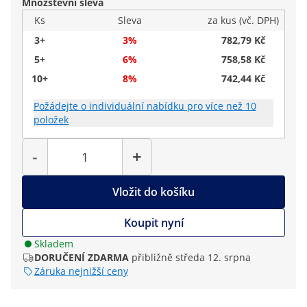
Množstevní sleva
Ks
Sleva
za kus (vč. DPH)
3+
3%
782,79 Kč
5+
6%
758,58 Kč
10+
8%
742,44 Kč
Požádejte o individuální nabídku pro více než 10
položek
Počet
-
+
Vložit do košíku
Koupit nyní
Skladem
DORUČENÍ ZDARMA
přibližně středa 12. srpna
Záruka nejnižší ceny