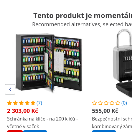
Tento produkt je momentál
Recommended alternatives, selected bas
Psací stoly
Koše na odpadky
Šatní skříně pro zaměstnance
K
Pokladní zásuvky
Stojany na monitor
Doplňky do kanceláře
S
Výhodné slevy pro Vaši firmu
Začněte šetřit
/
expondo
/
Vybavení kanceláře
/
Skříňky na klíč
(2) recenzí
|
Číslo položky:
EX10240086
Model:
ST-KS-401
Schránka na klíče - na 10 klíčů -
(7)
(0)
včetně přívěsku
2 303,00 Kč
555,00 Kč
Schránka na klíče - na 200 klíčů -
Bezpečnostní schr
1/5
včetně visaček
kombinovaný zámek