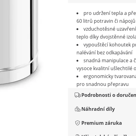
pro udržení tepla a př
60 litrů potravin či nápojů
vzduchotěsné uzavření
teplo díky dvojstěnné izol
vypouštěcí kohoutek p
nalévání bez odkapávání
snadná manipulace a či
vysoce kvalitní ušlechtilé o
ergonomicky tvarovaná
pro snadnou přepravu
Podrobnosti o doručen
Náhradní díly
Premium záruka