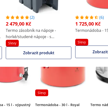
eli vyniká nerezová termonádoba s vypouštěcím kohoutem
ečištění, jako je rez, vodní skvrny, koroze nebo zbytky
i. Vysoce kvalitní zpracování umožňuje snadnou údržbu a
(2)
(6)
2 479,00 Kč
1 725,00 Kč
tento produkt, si prohlédli tak
Termo zásobník na nápoje -
Termonádoba - 15 
m
horké/studené nápoje - s
Slevy
výpustným kohoutem - 7 l
Slevy
Zobrazit
Zobrazit produkt
Slevy
 - 15 l - výpustný
Termonádoba - 30 l - Royal
Termo nád