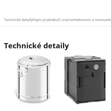
Technické detaily
Popis produktu
O značce
Hodnocení a recenze
N
Technické detaily