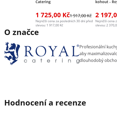
Catering
kohout - Ro
1 725,00 Kč
2 197,
1 917,00 Kč
Nejnižší cena za posledních 30 dní před
Nejnižší cena 
slevou: 1 917,00 Kč
slevou: 2 370,
O značce
Profesionální kuch
aby maximalizovalo 
dlouhodobý obcho
Hodnocení a recenze