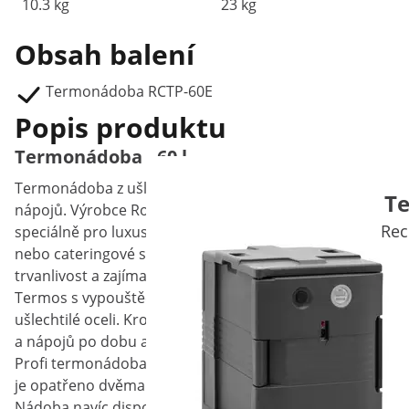
10.3 kg
23 kg
Obsah balení
Termonádoba RCTP-60E
Popis produktu
Termonádoba - 60 l
Termonádoba z ušlechtilé oceli je určena pro bezpečnou 
Te
nápojů. Výrobce Royal Catering – Váš specialista na ga
Rec
speciálně pro luxusní gastronomické provozy, jako jsou res
nebo cateringové služby. Pokud jsou pro Vás při výběru v
trvanlivost a zajímavý design, bude Vám tento 12litrový,
Termos s vypouštěcím kohoutem má objem 60 l. Dvojstě
ušlechtilé oceli. Kromě toho se mezi oběma stěnami nacház
a nápojů po dobu až dvanácti hodin.
Profi termonádoba disponuje odnímatelným víkem z ušlechti
je opatřeno dvěma snadno použitelnými západkami, které za
Nádoba navíc disponuje dvěma ergonomickými držadly, k