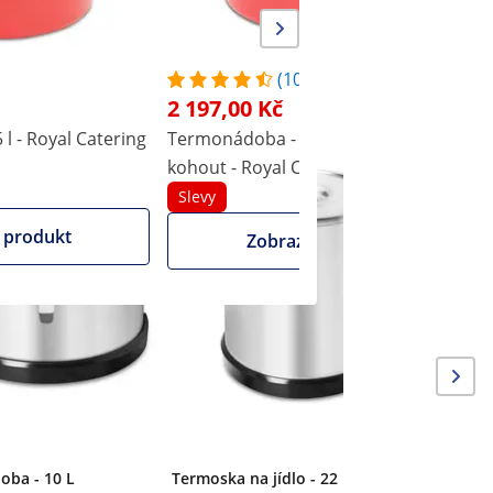
(10)
2 197,00 Kč
é
l - Royal Catering
Termonádoba - 15 l - výpustný
T
kohout - Royal Catering
Slevy
Termonád
 produkt
Zobrazit produkt
kohout -
oba - 10 L
Termoska na jídlo - 22 l - Royal