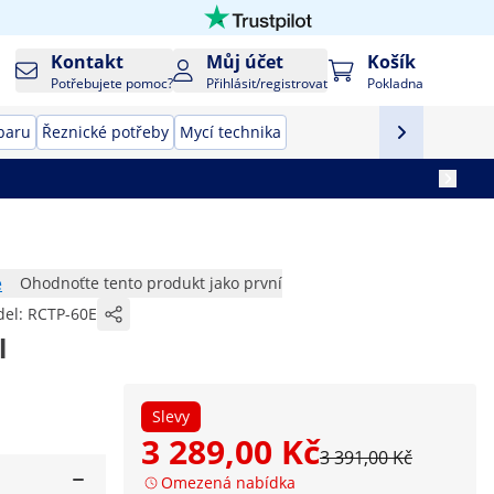
Kontakt
Můj účet
Košík
Potřebujete pomoc?
Přihlásit/registrovat
Pokladna
baru
Řeznické potřeby
Mycí technika
e
Ohodnoťte tento produkt jako první
el:
RCTP-60E
l
Slevy
3 289,00 Kč
3 391,00 Kč
Omezená nabídka