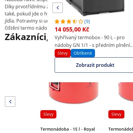
Díky prvotřídnímu zpracování kartáčované ušlechtilé oc
také, pokud jde o hygienu. Povrch nádoby je odolný vůči zn
jídla. Potraviny si uchovávají svoji skutečnou chuť a vůn
(9)
čištění termo nádoby.
14 055,00 Kč
Zákazníci, kteří si prohlédli 
Vyhřívaný termobox - 90 L - pro
nádoby GN 1/1 - s předním plnění
- s ukazatelem teploty
Slevy
Oblíbené
Zobrazit produkt
Slevy
Slevy
Termonádoba - 15 l - Royal
Termonádoba