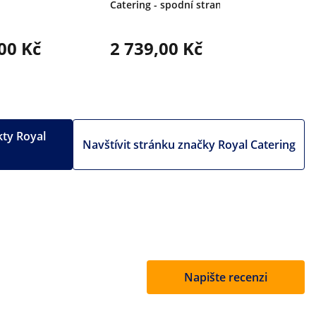
Catering - spodní strana z gumy
00 Kč
2 739,00 Kč
3 501
kty Royal
Navštívit stránku značky Royal Catering
Napište recenzi