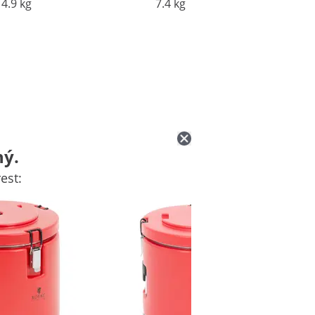
4.9 kg
7.4 kg
ný.
est: