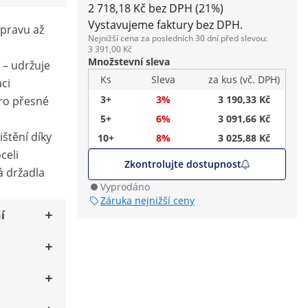
2 718,18 Kč bez DPH (21%)
Vystavujeme faktury bez DPH.
epravu až
Nejnižší cena za posledních 30 dní před slevou:
3 391,00 Kč
Množstevní sleva
 – udržuje
Ks
Sleva
za kus (vč. DPH)
aci
3+
3%
3 190,33 Kč
ro přesné
5+
6%
3 091,66 Kč
štění díky
10+
8%
3 025,88 Kč
celi
Zkontrolujte dostupnost
 držadla
Vyprodáno
Záruka nejnižší ceny
í