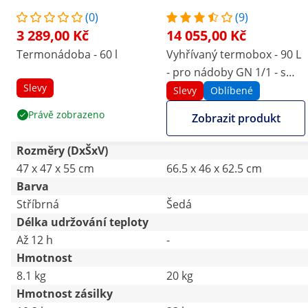
(0)
(9)
3 289,00 Kč
14 055,00 Kč
Termonádoba - 60 l
Vyhřívaný termobox - 90 L
- pro nádoby GN 1/1 - s
Slevy
předním plněním - s
Slevy
Oblíbené
ukazatelem teploty
Právě zobrazeno
Zobrazit produkt
Rozměry (DxŠxV)
47 x 47 x 55 cm
66.5 x 46 x 62.5 cm
Barva
Stříbrná
Šedá
Délka udržování teploty
Až 12 h
-
Hmotnost
8.1 kg
20 kg
Hmotnost zásilky