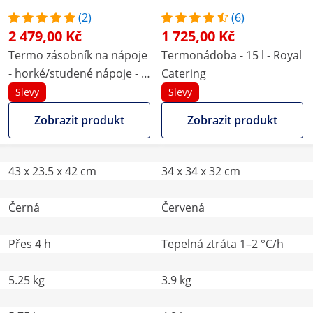
(2)
(6)
2 479,00 Kč
1 725,00 Kč
Termo zásobník na nápoje
Termonádoba - 15 l - Royal
- horké/studené nápoje - s
Catering
výpustným kohoutem - 7 l
Slevy
Slevy
Zobrazit produkt
Zobrazit produkt
43 x 23.5 x 42 cm
34 x 34 x 32 cm
Černá
Červená
Přes 4 h
Tepelná ztráta 1–2 °C/h
5.25 kg
3.9 kg