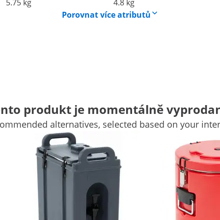
5.75 kg
4.8 kg
Porovnat více atributů
a nekomplikovanou přepravu teplých či studených jídel a
nto produkt je momentálně vyproda
stronomické vybavení – navrhl tuto nerezovou termonádobu
ommended alternatives, selected based on your inter
taurace a hotely, ale i velkokapacitní kuchyně, jídelny
ybavení kuchyně důležité vlastnosti jako funkčnost,
 dvojitě izolovaný jídlonosič nepostradatelným pomocníkem.
nná termo nádoba včetně dna je vyrobena ze žáruvzdorné
í izolační vrstva. Dvojitá izolace udržuje teplotu potravin
lé oceli, což dále přispívá k udržování tepla uvnitř. Víko
jišťují dobré utěsnění a zaručují čistou přepravu jídel.
teré rovněž usnadňují přepravu.