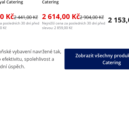
yal Catering
Catering
00 Kč
2 614,00 Kč
2 441,00 Kč
2 904,00 Kč
2 153,
za posledních 30 dní před
Nejnižší cena za posledních 30 dní před
00 Kč
slevou: 2 859,00 Kč
yňské vybavení navržené tak,
Zobrazit všechny produ
efektivitu, spolehlivost a
Catering
dní úspěch.