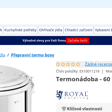
ek
Kuchyňské potřeby
Ohřívače jídla
Chladicí zařízení
Vybavení 
Výhodné slevy pro Vaši firmu
Začněte šetřit
dla
/
Přepravní termo boxy
Žádné recenz
|
Číslo položky:
EX10011218
Mod
Termonádoba - 60 
Klíčové vlastnosti