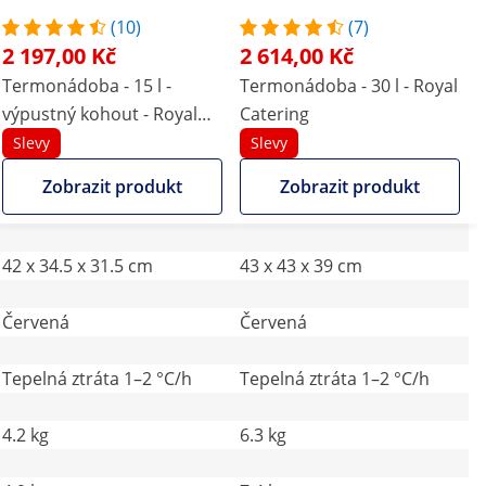
(10)
(7)
2 197,00 Kč
2 614,00 Kč
Termonádoba - 15 l -
Termonádoba - 30 l - Royal
výpustný kohout - Royal
Catering
Catering
Slevy
Slevy
Zobrazit produkt
Zobrazit produkt
42 x 34.5 x 31.5 cm
43 x 43 x 39 cm
Červená
Červená
Tepelná ztráta 1–2 °C/h
Tepelná ztráta 1–2 °C/h
4.2 kg
6.3 kg