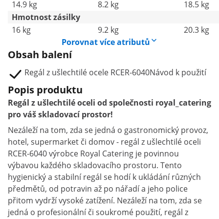
14.9 kg
8.2 kg
18.5 kg
Hmotnost zásilky
16 kg
9.2 kg
20.3 kg
Porovnat více atributů
Obsah balení
Regál z ušlechtilé ocele RCER-6040Návod k použití
Popis produktu
Regál z ušlechtilé oceli od společnosti royal_catering
pro váš skladovací prostor!
Nezáleží na tom, zda se jedná o gastronomický provoz,
hotel, supermarket či domov - regál z ušlechtilé oceli
RCER-6040 výrobce Royal Catering je povinnou
výbavou každého skladovacího prostoru. Tento
hygienický a stabilní regál se hodí k ukládání různých
předmětů, od potravin až po nářadí a jeho police
přitom vydrží vysoké zatížení. Nezáleží na tom, zda se
jedná o profesionální či soukromé použití, regál z