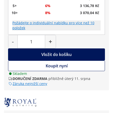
5+
6%
3 136,78 Kč
10+
8%
3 070,04 Kč
Požádejte o individuální nabídku pro více než 10
položek
Počet
-
+
Vložit do košíku
Koupit nyní
Skladem
DORUČENÍ ZDARMA
přibližně úterý 11. srpna
Záruka nejnižší ceny