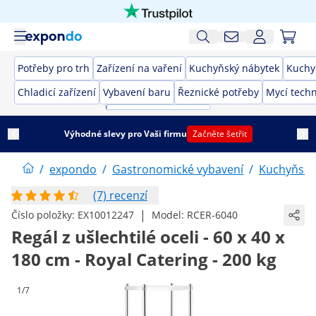
Potřeby pro trh
Zařízení na vaření
Kuchyňský nábytek
Kuchy
Chladicí zařízení
Vybavení baru
Řeznické potřeby
Mycí techn
Výhodné slevy pro Vaši firmu
Začněte šetřit
/
expondo
/
Gastronomické vybavení
/
Kuchyňský
(7) recenzí
|
Číslo položky:
EX10012247
Model:
RCER-6040
Regál z ušlechtilé oceli - 60 x 40 x
180 cm - Royal Catering - 200 kg
1/7