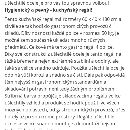
ušlechtilé ocele je pro vás tou správnou volbou!
Hygienický a pevný - kuchyňský regál!
Tento kuchyňský regál má rozměry 60 x 40 x 180 cm a
skvěle se tak hodí do gastronomických provozů či
skladů. Díky nosnosti každé police v rozmezí 50 kg, je
možné sem současně ukládat mnoho různých
předmětů. Celkově má tento gastro regál 4 police.
Díky své konstrukci z ušlechtilé ocele je tento regál na
těžká břemena nejen extrémně stabilní a odolný, ale
také se velice snadno udržuje. Použitá ušlechtilá ocel je
odolná vůči korozi a snadno se čistí. Dále pak odpovídá
těm nejvyšším gastronomickým standardům a
skladování potravin není tedy žádným problémem.
Stříbrná barva propůjčuje skladovacímu regálu velice
ušlechtilý vzhled a produkt se hodí k použití ve všech
možných oblastech, od gastronomických provozů, přes
hotely až po soukromé prostory. Regál z ušlechtilé
ocele se velice snadno montuje a k montáži nejsou