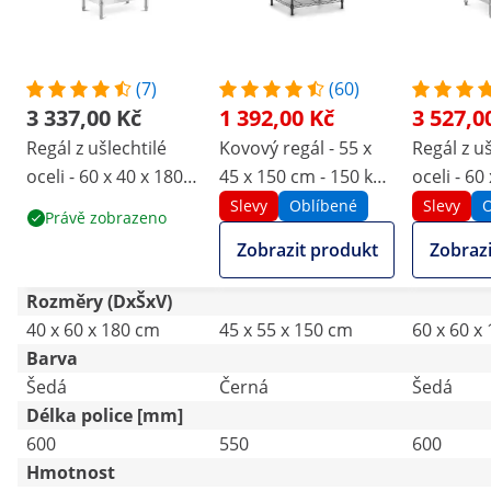
(7)
(60)
3 337,00 Kč
1 392,00 Kč
3 527,0
Regál z ušlechtilé
Kovový regál - 55 x
Regál z uš
oceli - 60 x 40 x 180
45 x 150 cm - 150 kg -
oceli - 60
cm - Royal Catering -
černý
cm - Roya
Slevy
Oblíbené
Slevy
O
Právě zobrazeno
200 kg
200 kg
Zobrazit produkt
Zobrazi
Rozměry (DxŠxV)
40 x 60 x 180 cm
45 x 55 x 150 cm
60 x 60 x
Barva
Šedá
Černá
Šedá
Délka police [mm]
600
550
600
Hmotnost