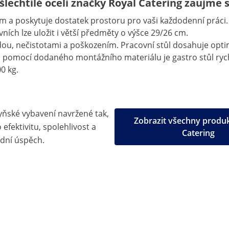
šlechtilé oceli značky Royal Catering zaujme s
5 cm a poskytuje dostatek prostoru pro vaši každodenní práci
ích lze uložit i větší předměty o výšce 29/26 cm.
odou, nečistotami a poškozením. Pracovní stůl dosahuje opti
 pomocí dodaného montážního materiálu je gastro stůl rychl
0 kg.
yňské vybavení navržené tak,
Zobrazit všechny produ
efektivitu, spolehlivost a
Catering
dní úspěch.