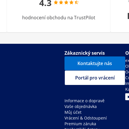
4.3
hodnocení obchodu na TrustPilot
Zákaznický servis
O
e
Kontaktujte nás
O
O
Portál pro vrácení
C
I
K
Informace o dopravě
Vaše objednávka
Můj účet
Vrácení & Odstoupení
Premium záruka