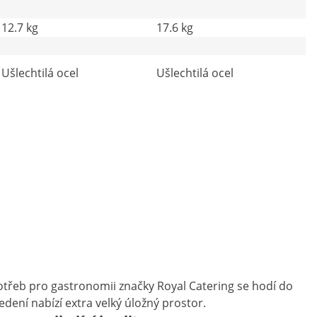
12.7 kg
17.6 kg
Ušlechtilá ocel
Ušlechtilá ocel
potřeb pro gastronomii značky Royal Catering se hodí do
dení nabízí extra velký úložný prostor.