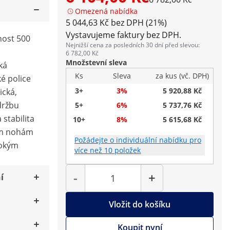
Omezená nabídka
5 044,63 Kč bez DPH (21%)
Vystavujeme faktury bez DPH.
nost 500
Nejnižší cena za posledních 30 dní před slevou:
6 782,00 Kč
Množstevní sleva
ká
Ks
Sleva
za kus (vč. DPH)
é police
3+
3%
5 920,88 Kč
ická,
držbu
5+
6%
5 737,76 Kč
 stabilita
10+
8%
5 615,68 Kč
ým nohám
Požádejte o individuální nabídku pro
sokým
více než 10 položek
Počet
-
+
í
Vložit do košíku
Koupit nyní