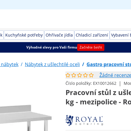
ek
Kuchyňské potřeby
Ohřívače jídla
Chladicí zařízení
Vybavení 
Výhodné slevy pro Vaši firmu
Začněte šetřit
 nábytek
/
Nábytek z ušlechtilé oceli
/
Gastro pracovní st
Žádné recenz
|
Číslo položky:
EX10012662
Mod
Pracovní stůl z ušle
kg - mezipolice - R