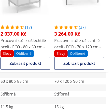
(17)
(37)
2 037,00 Kč
3 264,00 Kč
Pracovní stůl z ušlechtilé
Pracovní stůl z ušlechtilé
oceli - ECO - 80 x 60 cm -
oceli - ECO - 70 x 120 cm -
250 kg - Royal Catering
215 kg - skládací - Royal
Slevy
Oblíbené
Slevy
Oblíbené
Catering
Zobrazit produkt
Zobrazit produkt
60 x 80 x 85 cm
70 x 120 x 90 cm
Stříbrná
Stříbrná
11.5 kg
15 kg