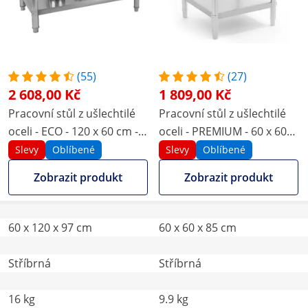
(55)
(27)
2 608,00 Kč
1 809,00 Kč
Pracovní stůl z ušlechtilé
Pracovní stůl z ušlechtilé
oceli - ECO - 120 x 60 cm -
oceli - PREMIUM - 60 x 60
250 kg - stojan - Royal
cm - 250 kg - Royal
Slevy
Oblíbené
Slevy
Oblíbené
Catering
Catering
Zobrazit produkt
Zobrazit produkt
60 x 120 x 97 cm
60 x 60 x 85 cm
Stříbrná
Stříbrná
16 kg
9.9 kg