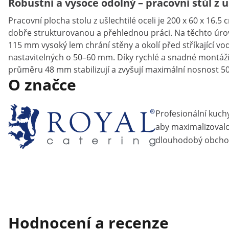
Robustní a vysoce odolný – pracovní stůl z u
Pracovní plocha stolu z ušlechtilé oceli je 200 x 60 x 16.
dobře strukturovanou a přehlednou práci. Na těchto úrovn
115 mm vysoký lem chrání stěny a okolí před stříkající v
nastavitelných o 50–60 mm. Díky rychlé a snadné montáži
průměru 48 mm stabilizují a zvyšují maximální nosnost 50
O značce
Profesionální kuch
aby maximalizovalo 
dlouhodobý obcho
Hodnocení a recenze