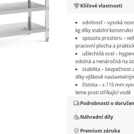
Klíčové vlastnosti
odolnosť – vysoká nos
kg díky stabilní konstrukci
spousta prostoru – vel
pracovní plocha a praktick
ušlechtilá ocel – hygien
odolná a nenáročná na ú
stabilita – bezpečnost a
díky výškově nastaviteln
čistota – s 115 mm vy
leme proti stříkající vodě
Podrobnosti o doručen
Náhradní díly
Premium záruka