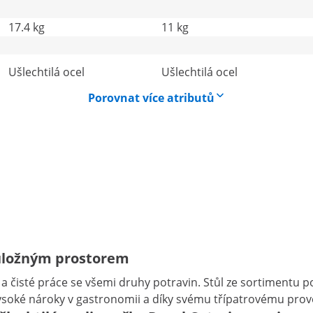
17.4 kg
11 kg
Ušlechtilá ocel
Ušlechtilá ocel
Porovnat více atributů
m úložným prostorem
 a čisté práce se všemi druhy potravin. Stůl ze sortimentu 
ysoké nároky v gastronomii a díky svému třípatrovému prove