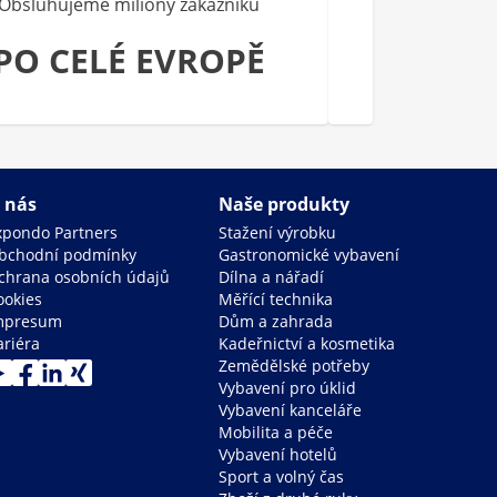
Obsluhujeme miliony zákazníků
PO CELÉ EVROPĚ
 nás
Naše produkty
xpondo Partners
Stažení výrobku
bchodní podmínky
Gastronomické vybavení
chrana osobních údajů
Dílna a nářadí
ookies
Měřící technika
mpresum
Dům a zahrada
ariéra
Kadeřnictví a kosmetika
Zemědělské potřeby
Vybavení pro úklid
Vybavení kanceláře
Mobilita a péče
Vybavení hotelů
Sport a volný čas