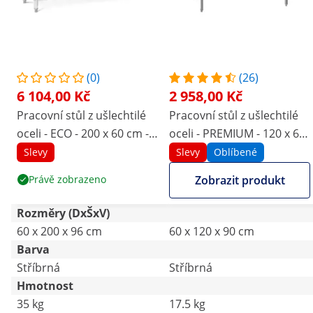
(0)
(26)
6 104,00 Kč
2 958,00 Kč
Pracovní stůl z ušlechtilé
Pracovní stůl z ušlechtilé
oceli - ECO - 200 x 60 cm -
oceli - PREMIUM - 120 x 60
500 kg - mezipolice - Royal
cm - 210 kg - skládací -
Slevy
Slevy
Oblíbené
Catering
Royal Catering
Právě zobrazeno
Zobrazit produkt
Rozměry (DxŠxV)
60 x 200 x 96 cm
60 x 120 x 90 cm
Barva
Stříbrná
Stříbrná
Hmotnost
35 kg
17.5 kg