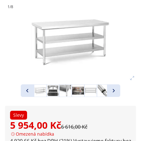
1/8
Slevy
5 954,00 Kč
6 616,00 Kč
Omezená nabídka