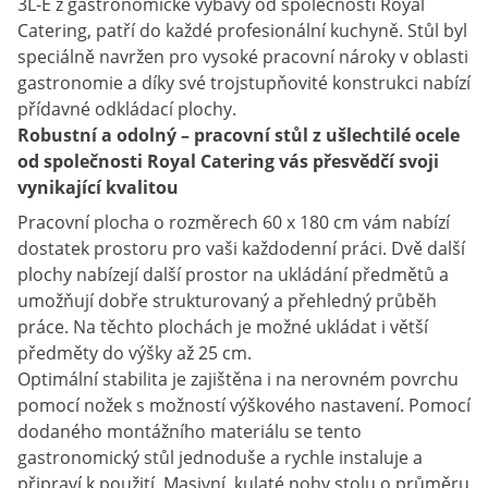
3L-E z gastronomické výbavy od společnosti Royal
Catering, patří do každé profesionální kuchyně. Stůl byl
speciálně navržen pro vysoké pracovní nároky v oblasti
gastronomie a díky své trojstupňovité konstrukci nabízí
přídavné odkládací plochy.
Robustní a odolný – pracovní stůl z ušlechtilé ocele
od společnosti Royal Catering vás přesvědčí svoji
vynikající kvalitou
Pracovní plocha o rozměrech 60 x 180 cm vám nabízí
dostatek prostoru pro vaši každodenní práci. Dvě další
plochy nabízejí další prostor na ukládání předmětů a
umožňují dobře strukturovaný a přehledný průběh
práce. Na těchto plochách je možné ukládat i větší
předměty do výšky až 25 cm.
Optimální stabilita je zajištěna i na nerovném povrchu
pomocí nožek s možností výškového nastavení. Pomocí
dodaného montážního materiálu se tento
gastronomický stůl jednoduše a rychle instaluje a
připraví k použití. Masivní, kulaté nohy stolu o průměru