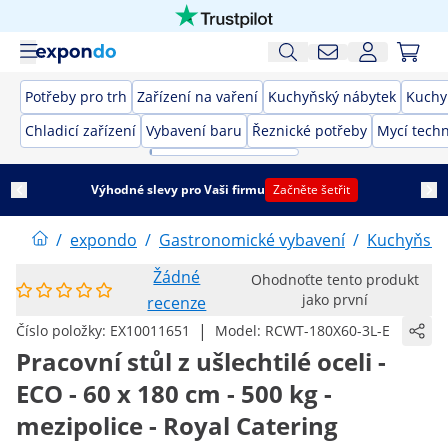
Potřeby pro trh
Zařízení na vaření
Kuchyňský nábytek
Kuchy
Chladicí zařízení
Vybavení baru
Řeznické potřeby
Mycí techn
Výhodné slevy pro Vaši firmu
Začněte šetřit
/
expondo
/
Gastronomické vybavení
/
Kuchyňský
Žádné
Ohodnoťte tento produkt
jako první
recenze
|
Číslo položky:
EX10011651
Model:
RCWT-180X60-3L-E
Pracovní stůl z ušlechtilé oceli -
ECO - 60 x 180 cm - 500 kg -
mezipolice - Royal Catering