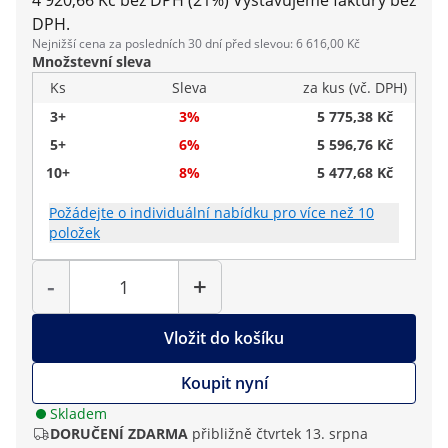
4 920,66 Kč bez DPH (21%)
Vystavujeme faktury bez
DPH.
Nejnižší cena za posledních 30 dní před slevou: 6 616,00 Kč
Množstevní sleva
Ks
Sleva
za kus (vč. DPH)
3+
3%
5 775,38 Kč
5+
6%
5 596,76 Kč
10+
8%
5 477,68 Kč
Požádejte o individuální nabídku pro více než 10
položek
Počet
-
+
Vložit do košíku
Koupit nyní
Skladem
DORUČENÍ ZDARMA
přibližně čtvrtek 13. srpna