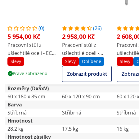
(0)
(26)
5 954,00 Kč
2 958,00 Kč
2 608,0
Pracovní stůl z
Pracovní stůl z
Pracovní 
ušlechtilé oceli - ECO
ušlechtilé oceli -
ušlechtilé
- 60 x 180 cm - 500 kg
PREMIUM - 120 x 60
- 120 x 60
Slevy
Slevy
Oblíbené
Slevy
O
- mezipolice - Royal
cm - 210 kg - skládací
- stojan -
Právě zobrazeno
Zobrazit produkt
Zobrazi
Catering
- Royal Catering
Catering
Rozměry (DxŠxV)
60 x 180 x 85 cm
60 x 120 x 90 cm
60 x 120 
Barva
Stříbrná
Stříbrná
Stříbrná
Hmotnost
28.2 kg
17.5 kg
16 kg
Hmotnost zásilky