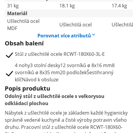
31 kg
18.1 kg
17.4 kg
Materiál
Ušlechtilá ocel
Ušlechtilá ocel
Ušlechtil
MDF
Porovnat více atributů
Obsah balení
Stůl z ušlechtilé ocele RCWT-180X60-3L-E
4 nohy3 stolní desky12 svorníků ø 8x16 mm8
svorníků ø 8x35 mm20 podložekŠestihranný
klíčNávod k obsluze
Popis produktu
Odolný stůl z ušlechtilé ocele s velkorysou
odkládací plochou
Nábytek z ušlechtilé ocele je základem každé hygienicky
správně vedené kuchyně a čisté výroby potravin všeho
druhu. Pracovní stůl z ušlechtilé ocele RCWT-180X60-