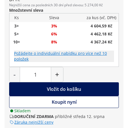
Nejnižší cena za posledních 30 dní před slevou: 5 274,00 Kč
Množstevní sleva
Ks
Sleva
za kus (vč. DPH)
3+
3%
4 604,59 Kč
5+
6%
4 462,18 Kč
10+
8%
4 367,24 Kč
Požádejte o individuální nabídku pro více než 10
položek
Počet
-
+
Vložit do košíku
Koupit nyní
Skladem
DORUČENÍ ZDARMA
přibližně středa 12. srpna
Záruka nejnižší ceny