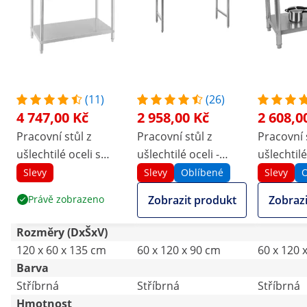
(11)
(26)
4 747,00 Kč
2 958,00 Kč
2 608,0
Pracovní stůl z
Pracovní stůl z
Pracovní 
ušlechtilé oceli s
ušlechtilé oceli -
ušlechtilé
nástavbou - ECO -
PREMIUM - 120 x 60
- 120 x 60
Slevy
Slevy
Oblíbené
Slevy
O
120 x 60 cm - 500 kg -
cm - 210 kg - skládací
- stojan -
Právě zobrazeno
Zobrazit produkt
Zobrazi
2 police - Royal
- Royal Catering
Catering
Catering
Rozměry (DxŠxV)
120 x 60 x 135 cm
60 x 120 x 90 cm
60 x 120 
Barva
Stříbrná
Stříbrná
Stříbrná
Hmotnost