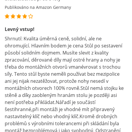
Publikováno na Amazon Germany
Levný vstup!
Shrnutí: Kvalita úměrná ceně, solidní, ale ne
ohromující. Hlavním bodem je cena Stůl po sestavení
působí solidním dojmem. Musíte slevit z kvality
zpracování, děrované díly mají ostré hrany a nohy je
třeba do montážních otvorů vmanévrovat s trochou
síly. Tento stůl byste neměli používat bez mezipolice
ani jej nijak nezatěžovat, protože nohy nesedí v
montážních otvorech 100% rovně.Stůl nemá stojku ke
stěně a díky zaobleným hranám stolu je později asi
není potřeba přikládat.Nářadí je součástí
šestihranné,při montáži je vhodné mít připravený
nastavitelný klíč nebo vhodný klíč.Kromě drobných
problémů s výrobními tolerancemi při skládání byla
montáž bezproblémová i jako svobodný. Odstranění