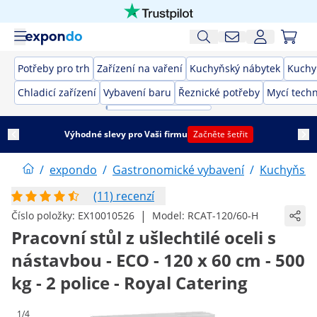
Potřeby pro trh
Zařízení na vaření
Kuchyňský nábytek
Kuchy
Chladicí zařízení
Vybavení baru
Řeznické potřeby
Mycí techn
Výhodné slevy pro Vaši firmu
Začněte šetřit
/
expondo
/
Gastronomické vybavení
/
Kuchyňský
(11) recenzí
|
Číslo položky:
EX10010526
Model:
RCAT-120/60-H
Pracovní stůl z ušlechtilé oceli s
nástavbou - ECO - 120 x 60 cm - 500
kg - 2 police - Royal Catering
1/4