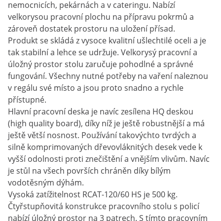
nemocnicích, pekárnách a v cateringu. Nabízí
velkorysou pracovní plochu na přípravu pokrmů a
zároveň dostatek prostoru na uložení přísad.
Produkt se skládá z vysoce kvalitní ušlechtilé oceli a je
tak stabilní a lehce se udržuje. Velkorysý pracovní a
úložný prostor stolu zaručuje pohodlné a správné
fungování. Všechny nutné potřeby na vaření naleznou
v regálu své místo a jsou proto snadno a rychle
přístupné.
Hlavní pracovní deska je navíc zesílena HQ deskou
(high quality board), díky níž je ještě robustnější a má
ještě větší nosnost. Používání takovýchto tvrdých a
silně komprimovaných dřevovláknitých desek vede k
vyšší odolnosti proti znečištění a vnějším vlivům. Navíc
je stůl na všech površích chráněn díky bílým
vodotěsným dýhám.
Vysoká zatížitelnost RCAT-120/60 HS je 500 kg.
Čtyřstupňovitá konstrukce pracovního stolu s policí
nabízí úložný prostor na 3 patrech. S tímto pracovním