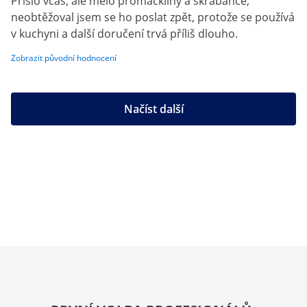
Přišlo včas, ale mělo promáčkliny a škrábance,
neobtěžoval jsem se ho poslat zpět, protože se používá
v kuchyni a další doručení trvá příliš dlouho.
Zobrazit původní hodnocení
Načíst další