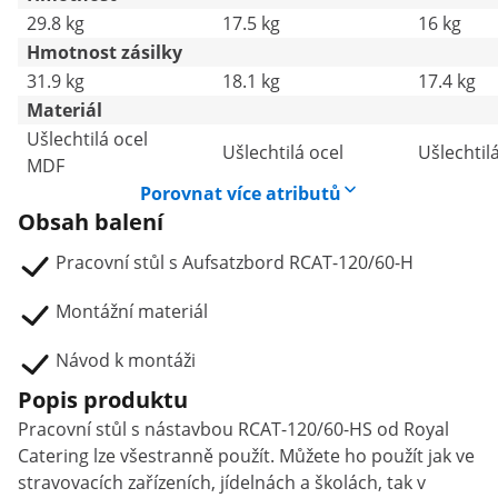
29.8 kg
17.5 kg
16 kg
Hmotnost zásilky
31.9 kg
18.1 kg
17.4 kg
Materiál
Ušlechtilá ocel
Ušlechtilá ocel
Ušlechtil
MDF
Porovnat více atributů
Obsah balení
Pracovní stůl s Aufsatzbord RCAT-120/60-H
Montážní materiál
Návod k montáži
Popis produktu
Pracovní stůl s nástavbou RCAT-120/60-HS od Royal
Catering lze všestranně použít. Můžete ho použít jak ve
stravovacích zařízeních, jídelnách a školách, tak v