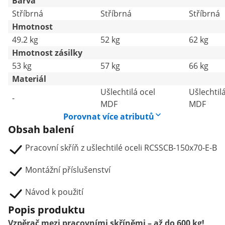
Barva
Stříbrná
Stříbrná
Stříbrná
Hmotnost
49.2 kg
52 kg
62 kg
Hmotnost zásilky
53 kg
57 kg
66 kg
Materiál
Ušlechtilá ocel
Ušlechtil
-
MDF
MDF
Porovnat více atributů
Obsah balení
Pracovní skříň z ušlechtilé oceli RCSSCB-150x70-E-B
Montážní příslušenství
Návod k použití
Popis produktu
Vzpěrač mezi pracovními skříněmi – až do 600 kg!