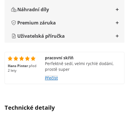
Náhradní díly
Premium záruka
Uživatelská příručka
pracovní skříň
Perfektně sedí, velmi rychlé dodání,
Hans Pinter
před
prostě super
2 lety
Přečíst
Technické detaily