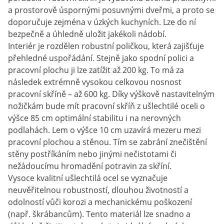
a prostorově úspornými posuvnými dveřmi, a proto se
doporučuje zejména v úzkých kuchyních. Lze do ní
bezpečně a úhledně uložit jakékoli nádobí.
Interiér je rozdělen robustní poličkou, která zajišťuje
přehledné uspořádání. Stejně jako spodní polici a
pracovní plochu ji lze zatížit až 200 kg. To má za
následek extrémně vysokou celkovou nosnost
pracovní skříně – až 600 kg. Díky výškově nastavitelným
nožičkám bude mít pracovní skříň z ušlechtilé oceli o
výšce 85 cm optimální stabilitu i na nerovných
podlahách. Lem o výšce 10 cm uzavírá mezeru mezi
pracovní plochou a stěnou. Tím se zabrání znečištění
stěny postříkáním nebo jinými nečistotami či
nežádoucímu hromadění potravin za skříní.
Vysoce kvalitní ušlechtilá ocel se vyznačuje
neuvěřitelnou robustností, dlouhou životností a
odolností vůči korozi a mechanickému poškození
(např. škrábancům). Tento materiál lze snadno a