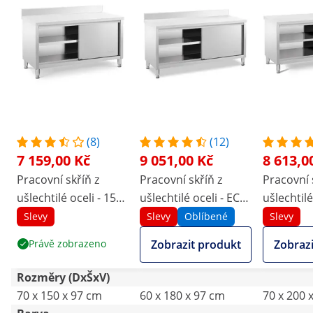
(8)
(12)
7 159,00 Kč
9 051,00 Kč
8 613,0
Pracovní skříň z
Pracovní skříň z
Pracovní 
ušlechtilé oceli - 150
ušlechtilé oceli - ECO
ušlechtilé
x 70 cm - 600 kg -
- 180 x 60 cm - 600 kg
- 200 x 70
Slevy
Slevy
Oblíbené
Slevy
lemování - Royal
- lemování - Royal
- Royal C
Právě zobrazeno
Zobrazit produkt
Zobrazi
Catering
Catering
Rozměry (DxŠxV)
70 x 150 x 97 cm
60 x 180 x 97 cm
70 x 200 