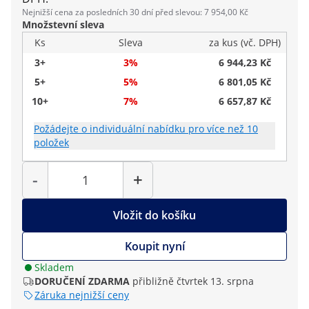
Nejnižší cena za posledních 30 dní před slevou: 7 954,00 Kč
Množstevní sleva
Ks
Sleva
za kus (vč. DPH)
3+
3%
6 944,23 Kč
5+
5%
6 801,05 Kč
10+
7%
6 657,87 Kč
Požádejte o individuální nabídku pro více než 10
položek
Počet
-
+
Vložit do košíku
Koupit nyní
Skladem
DORUČENÍ ZDARMA
přibližně čtvrtek 13. srpna
Záruka nejnižší ceny