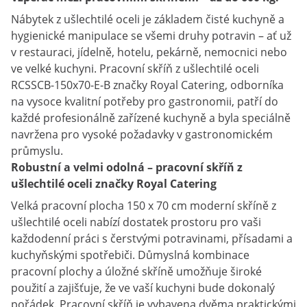
Nábytek z ušlechtilé oceli je základem čisté kuchyně a
hygienické manipulace se všemi druhy potravin – ať už
v restauraci, jídelně, hotelu, pekárně, nemocnici nebo
ve velké kuchyni. Pracovní skříň z ušlechtilé oceli
RCSSCB-150x70-E-B značky Royal Catering, odborníka
na vysoce kvalitní potřeby pro gastronomii, patří do
každé profesionálně zařízené kuchyně a byla speciálně
navržena pro vysoké požadavky v gastronomickém
průmyslu.
Robustní a velmi odolná – pracovní skříň z
ušlechtilé oceli značky Royal Catering
Velká pracovní plocha 150 x 70 cm moderní skříně z
ušlechtilé oceli nabízí dostatek prostoru pro vaši
každodenní práci s čerstvými potravinami, přísadami a
kuchyňskými spotřebiči. Důmyslná kombinace
pracovní plochy a úložné skříně umožňuje široké
použití a zajišťuje, že ve vaší kuchyni bude dokonalý
pořádek. Pracovní skříň je vybavena dvěma praktickými