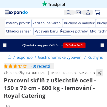
Potřeby pro trh
Zařízení na vaření
Kuchyňský nábytek
Kuchy
Chladicí zařízení
Vybavení baru
Řeznické potřeby
Mycí techn
Výhodné slevy pro Vaši firmu
Začněte šetřit
/
expondo
/
Gastronomické vybavení
/
Kuchyňský
(8) recenzí
|
Číslo položky:
EX10011680
Model:
RCSSCB-150X70-E-B
Pracovní skříň z ušlechtilé oceli -
150 x 70 cm - 600 kg - lemování -
Royal Catering
1/5