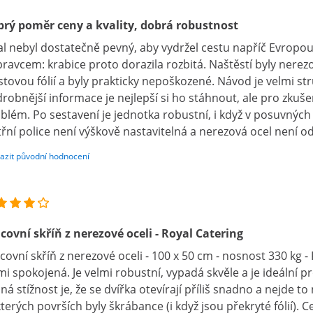
rý poměr ceny a kvality, dobrá robustnost
l nebyl dostatečně pevný, aby vydržel cestu napříč Evrop
ravcem: krabice proto dorazila rozbitá. Naštěstí byly nere
stovou fólií a byly prakticky nepoškozené. Návod je velmi s
robnější informace je nejlepší si ho stáhnout, ale pro zkuše
blém. Po sestavení je jednotka robustní, i když v posuvných 
třní police není výškově nastavitelná a nerezová ocel není o
azit původní hodnocení
covní skříň z nerezové oceli - Royal Catering
covní skříň z nerezové oceli - 100 x 50 cm - nosnost 330 kg - 
mi spokojená. Je velmi robustní, vypadá skvěle a je ideální pr
iná stížnost je, že se dvířka otevírají příliš snadno a nejde to 
terých površích byly škrábance (i když jsou překryté fólií). 