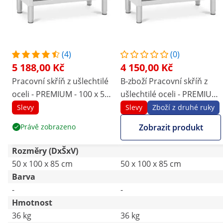
(4)
(0)
5 188,00 Kč
4 150,00 Kč
Pracovní skříň z ušlechtilé
B-zboží Pracovní skříň z
oceli - PREMIUM - 100 x 50
ušlechtilé oceli - PREMIUM
cm - 330 kg - Royal
- 100 x 50 cm - 330 kg -
Slevy
Slevy
Zboží z druhé ruky
Catering
Royal Catering
Právě zobrazeno
Zobrazit produkt
Rozměry (DxŠxV)
50 x 100 x 85 cm
50 x 100 x 85 cm
Barva
-
-
Hmotnost
36 kg
36 kg