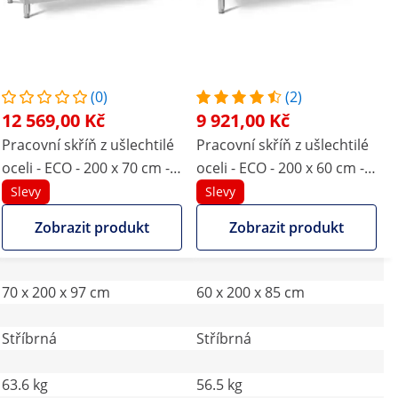
(0)
(2)
12 569,00 Kč
9 921,00 Kč
Pracovní skříň z ušlechtilé
Pracovní skříň z ušlechtilé
oceli - ECO - 200 x 70 cm -
oceli - ECO - 200 x 60 cm -
600 kg - lemování - Royal
600 kg - Royal Catering
Slevy
Slevy
Catering
Zobrazit produkt
Zobrazit produkt
70 x 200 x 97 cm
60 x 200 x 85 cm
Stříbrná
Stříbrná
63.6 kg
56.5 kg