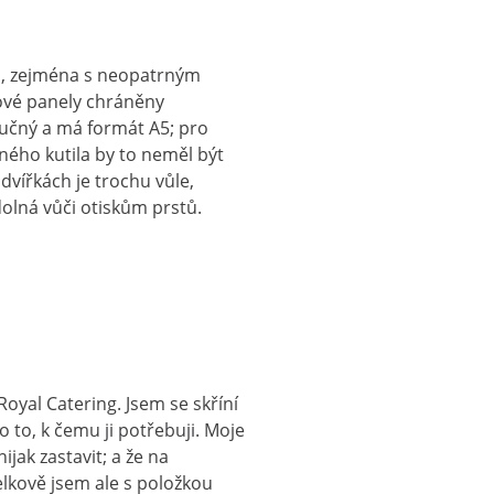
ou, zejména s neopatrným
zové panely chráněny
tručný a má formát A5; pro
ného kutila by to neměl být
dvířkách je trochu vůle,
dolná vůči otiskům prstů.
Royal Catering. Jsem se skříní
o to, k čemu ji potřebuji. Moje
nijak zastavit; a že na
Celkově jsem ale s položkou