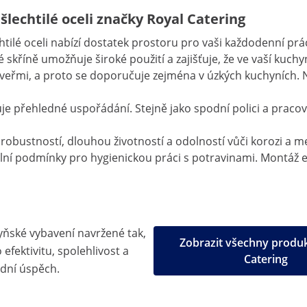
šlechtilé oceli značky Royal Catering
htilé oceli nabízí dostatek prostoru pro vaši každodenní pr
skříně umožňuje široké použití a zajišťuje, že ve vaší kuch
řmi, a proto se doporučuje zejména v úzkých kuchyních. Ná
uje přehledné uspořádání. Stejně jako spodní polici a pracovn
ou robustností, dlouhou životností a odolností vůči korozi 
deální podmínky pro hygienickou práci s potravinami. Montáž
yňské vybavení navržené tak,
Zobrazit všechny produ
efektivitu, spolehlivost a
Catering
dní úspěch.