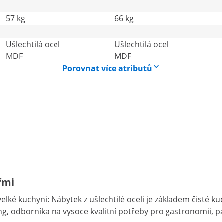
57 kg
66 kg
Ušlechtilá ocel
Ušlechtilá ocel
MDF
MDF
Porovnat více atributů
řmi
 velké kuchyni: Nábytek z ušlechtilé oceli je základem čisté 
, odborníka na vysoce kvalitní potřeby pro gastronomii, pa