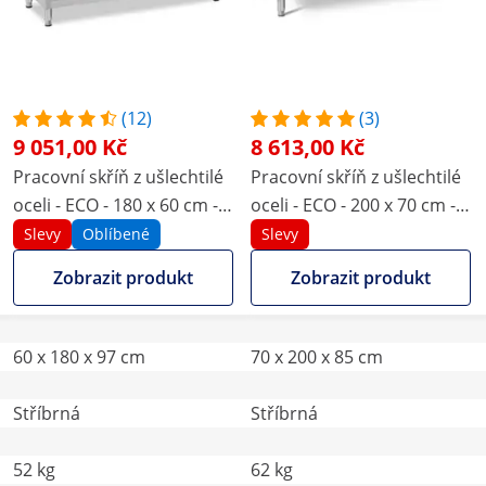
(12)
(3)
9 051,00 Kč
8 613,00 Kč
Pracovní skříň z ušlechtilé
Pracovní skříň z ušlechtilé
oceli - ECO - 180 x 60 cm -
oceli - ECO - 200 x 70 cm -
600 kg - lemování - Royal
600 kg - Royal Catering
Slevy
Oblíbené
Slevy
Catering
Zobrazit produkt
Zobrazit produkt
60 x 180 x 97 cm
70 x 200 x 85 cm
Stříbrná
Stříbrná
52 kg
62 kg