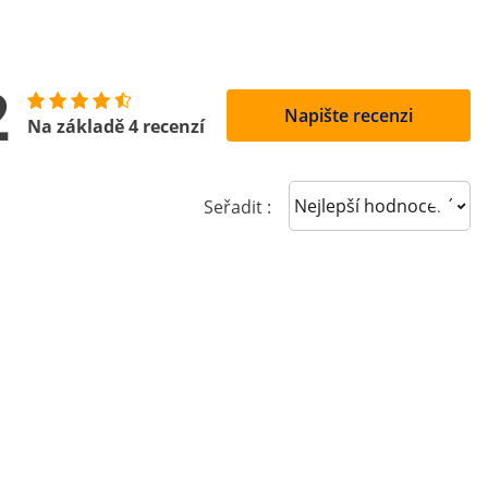
2
Napište recenzi
Na základě 4 recenzí
Sort reviews
Seřadit :