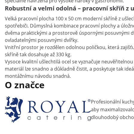
speciálně navržena pro vysoké nároky v gastronomii.
Robustní a velmi odolná – pracovní skříň z u
Velká pracovní plocha 100 x 50 cm moderní skříně z ušlec
spotřebiči. Důmyslná kombinace pracovní plochy a úložné 
dvěma praktickými a prostorově úspornými posuvnými dve
ovladatelnými posuvnými dvířky.
Vnitřní prostor je rozdělen odolnou poličkou, která zajišť
skříně tak dosahuje až 330 kg.
Vysoce kvalitní ušlechtilá ocel se vyznačuje neuvěřiteln
materiál lze snadno a důkladně čistit, a poskytuje tak i
montážnímu návodu snadná.
O značce
Profesionální kuch
aby maximalizovalo 
dlouhodobý obcho