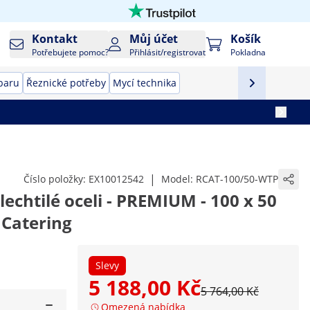
Kontakt
Můj účet
Košík
Potřebujete pomoc?
Přihlásit/registrovat
Pokladna
baru
Řeznické potřeby
Mycí technika
|
Číslo položky:
EX10012542
Model:
RCAT-100/50-WTP
lechtilé oceli - PREMIUM - 100 x 50
 Catering
Slevy
5 188,00 Kč
5 764,00 Kč
Omezená nabídka