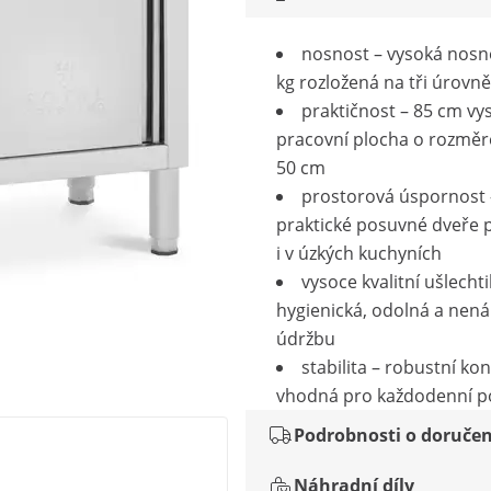
nosnost – vysoká nosn
kg rozložená na tři úrovně
praktičnost – 85 cm vy
pracovní plocha o rozměr
50 cm
prostorová úspornost 
praktické posuvné dveře p
i v úzkých kuchyních
vysoce kvalitní ušlechti
hygienická, odolná a nen
údržbu
stabilita – robustní ko
vhodná pro každodenní po
Podrobnosti o doručen
Náhradní díly