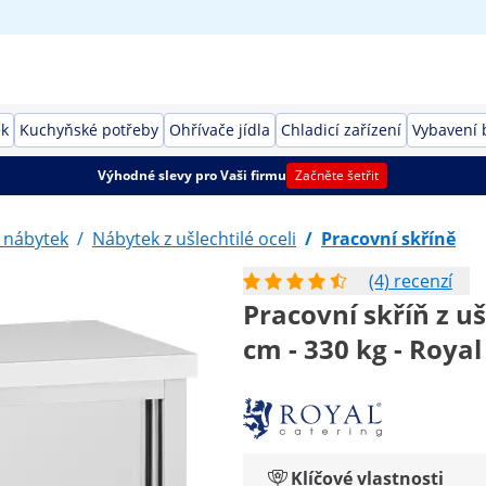
ek
Kuchyňské potřeby
Ohřívače jídla
Chladicí zařízení
Vybavení 
Výhodné slevy pro Vaši firmu
Začněte šetřit
 nábytek
/
Nábytek z ušlechtilé oceli
/
Pracovní skříně
(4) recenzí
Pracovní skříň z uš
cm - 330 kg - Royal
Klíčové vlastnosti