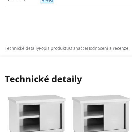
Přečíst
Technické detaily
Popis produktu
O značce
Hodnocení a recenze
Technické detaily