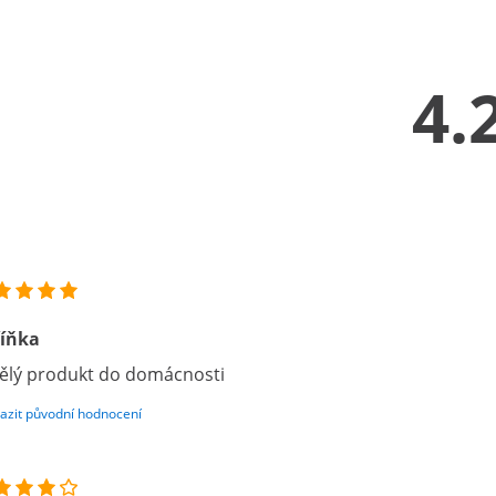
4.
říňka
ělý produkt do domácnosti
azit původní hodnocení