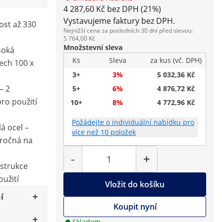
4 287,60 Kč bez DPH (21%)
Vystavujeme faktury bez DPH.
ost až 330
Nejnižší cena za posledních 30 dní před slevou:
5 764,00 Kč
Množstevní sleva
soká
Ks
Sleva
za kus (vč. DPH)
ech 100 x
3+
3%
5 032,36 Kč
– 2
5+
6%
4 876,72 Kč
ro použití
10+
8%
4 772,96 Kč
Požádejte o individuální nabídku pro
lá ocel –
více než 10 položek
áročná na
Počet
-
+
nstrukce
užití
Vložit do košíku
í
Koupit nyní
Skladem