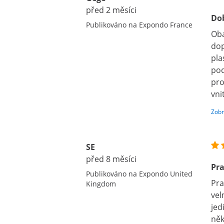
před 2 měsíci
Dob
Publikováno na Expondo France
Oba
dop
pla
pod
pro
vni
Zobr
SE
před 8 měsíci
Pra
Publikováno na Expondo United
Pra
Kingdom
vel
jed
něk