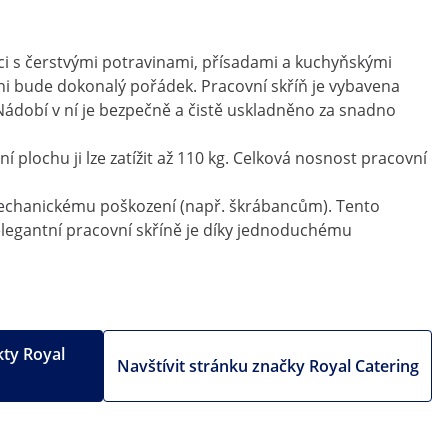
áci s čerstvými potravinami, přísadami a kuchyňskými
yni bude dokonalý pořádek. Pracovní skříň je vybavena
dobí v ní je bezpečně a čistě uskladněno za snadno
í plochu ji lze zatížit až 110 kg. Celková nosnost pracovní
a mechanickému poškození (např. škrábancům). Tento
 elegantní pracovní skříně je díky jednoduchému
kty Royal
Navštívit stránku značky Royal Catering