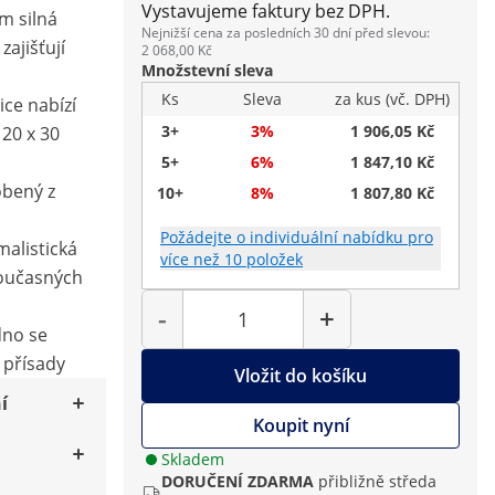
Vystavujeme faktury bez DPH.
m silná
Nejnižší cena za posledních 30 dní před slevou:
zajišťují
2 068,00 Kč
Množstevní sleva
Ks
Sleva
za kus (vč. DPH)
ice nabízí
3+
3%
1 906,05 Kč
120 x 30
5+
6%
1 847,10 Kč
obený z
10+
8%
1 807,80 Kč
Požádejte o individuální nabídku pro
alistická
více než 10 položek
současných
Počet
-
+
dno se
 přísady
Vložit do košíku
í
Koupit nyní
Skladem
DORUČENÍ ZDARMA
přibližně středa