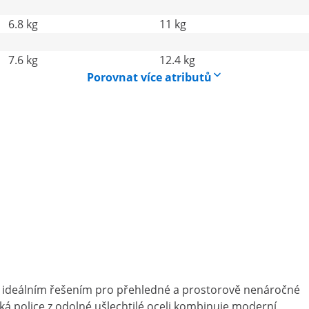
6.8 kg
11 kg
7.6 kg
12.4 kg
Porovnat více atributů
e ideálním řešením pro přehledné a prostorově nenáročné
á police z odolné ušlechtilé oceli kombinuje moderní