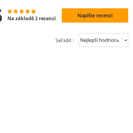
5
Napište recenzi
Na základě 2 recenzí
Sort reviews
Seřadit :