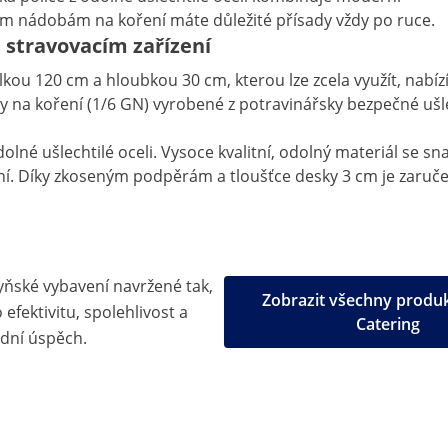
ným nádobám na koření máte důležité přísady vždy po ruce.
 stravovacím zařízení
kou 120 cm a hloubkou 30 cm, kterou lze zcela využít, nabí
y na koření (1/6 GN) vyrobené z potravinářsky bezpečné ušlec
lné ušlechtilé oceli. Vysoce kvalitní, odolný materiál se sna
. Díky zkoseným podpěrám a tloušťce desky 3 cm je zaručen
yňské vybavení navržené tak,
Zobrazit všechny produ
efektivitu, spolehlivost a
Catering
dní úspěch.