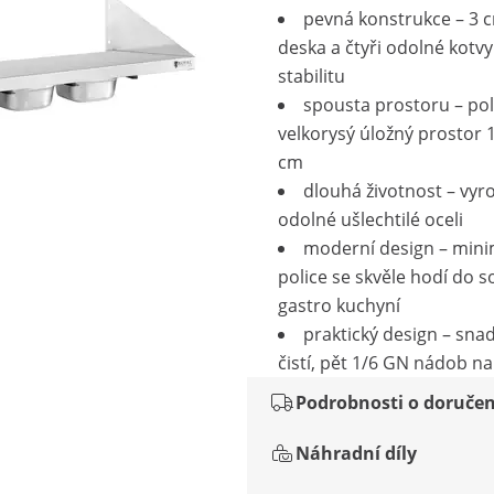
pevná konstrukce – 3 c
deska a čtyři odolné kotvy 
stabilitu
spousta prostoru – pol
velkorysý úložný prostor 
cm
dlouhá životnost – vyr
odolné ušlechtilé oceli
moderní design – minim
police se skvěle hodí do 
gastro kuchyní
praktický design – sna
čistí, pět 1/6 GN nádob na
Podrobnosti o doručen
Náhradní díly