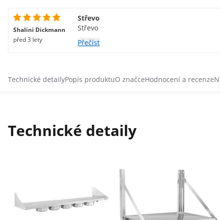
Střevo
Střevo
Shalini Dickmann
před 3 lety
Přečíst
Technické detaily
Popis produktu
O značce
Hodnocení a recenze
N
Technické detaily