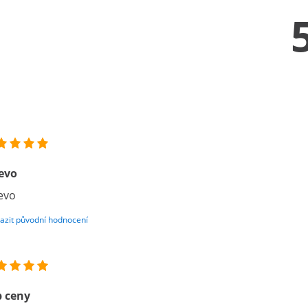
evo
evo
azit původní hodnocení
p ceny