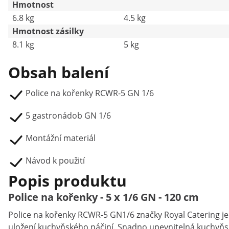
Hmotnost
6.8 kg
4.5 kg
Hmotnost zásilky
8.1 kg
5 kg
Obsah balení
Police na kořenky RCWR-5 GN 1/6
5 gastronádob GN 1/6
Montážní materiál
Návod k použití
Popis produktu
Police na kořenky - 5 x 1/6 GN - 120 cm
Police na kořenky RCWR-5 GN1/6 značky Royal Catering j
uložení kuchyňského náčiní. Snadno upevnitelná kuchyňsk