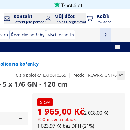
Kontakt
Můj účet
Košík
Potřebujete pomoc?
Přihlásit/registrovat
Pokladna
baru
Řeznické potřeby
Mycí technika
olice na kořenky
|
Číslo položky:
EX10010365
Model:
RCWR-5 GN1/6
 5 x 1/6 GN - 120 cm
Slevy
1 965,00 Kč
2 068,00 Kč
Omezená nabídka
1 623,97 Kč bez DPH (21%)