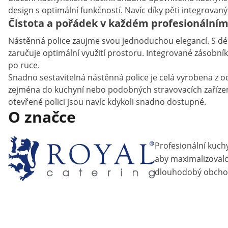
design s optimální funkčností. Navíc díky pěti integrova
Čistota a pořádek v každém profesionálním
Nástěnná police zaujme svou jednoduchou elegancí. S dél
zaručuje optimální využití prostoru. Integrované zásobník
po ruce.
Snadno sestavitelná nástěnná police je celá vyrobena z odo
zejména do kuchyní nebo podobných stravovacích zařízení
otevřené polici jsou navíc kdykoli snadno dostupné.
O značce
Profesionální kuch
aby maximalizovalo 
dlouhodobý obcho