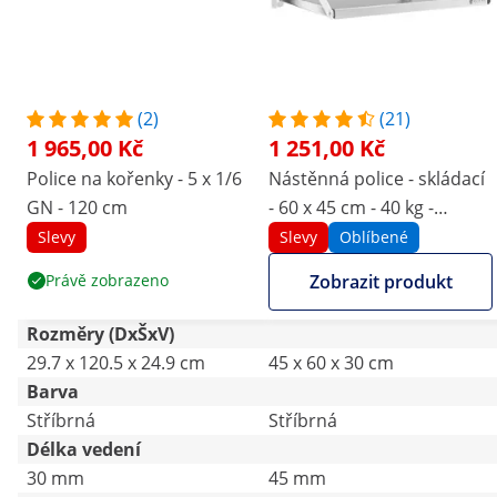
(2)
(21)
1 965,00 Kč
1 251,00 Kč
Police na kořenky - 5 x 1/6
Nástěnná police - skládací
GN - 120 cm
- 60 x 45 cm - 40 kg -
ušlechtilá ocel
Slevy
Slevy
Oblíbené
Právě zobrazeno
Zobrazit produkt
Rozměry (DxŠxV)
29.7 x 120.5 x 24.9 cm
45 x 60 x 30 cm
Barva
Stříbrná
Stříbrná
Délka vedení
30 mm
45 mm