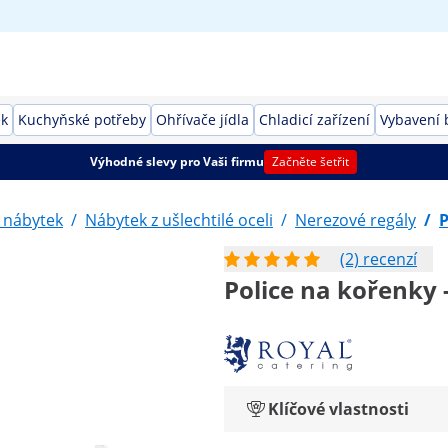
ek
Kuchyňské potřeby
Ohřívače jídla
Chladicí zařízení
Vybavení 
Výhodné slevy pro Vaši firmu
Začněte šetřit
 nábytek
/
Nábytek z ušlechtilé oceli
/
Nerezové regály
/
P
(2) recenzí
Police na kořenky -
Klíčové vlastnosti