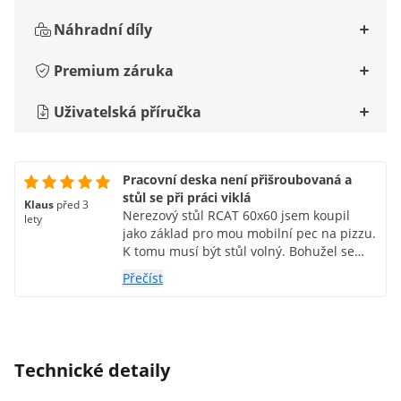
Náhradní díly
Premium záruka
Uživatelská příručka
Pracovní deska není přišroubovaná a
stůl se při práci viklá
Klaus
před 3
Nerezový stůl RCAT 60x60 jsem koupil
lety
jako základ pro mou mobilní pec na pizzu.
K tomu musí být stůl volný. Bohužel se
stůl při práci kýve. Je to pravděpodobně
Přečíst
způsobeno velkou vzdáleností mezi
dvěma úložnými nebo pracovními
deskami. Potřebuji to však pro umístění
plynové láhve. Horní pracovní deska je
pouze připevněna k nohám stolu bez
Technické detaily
jakéhokoli křížového šroubování. Pokud
stůl zvedám tak, že ho držím na pracovní