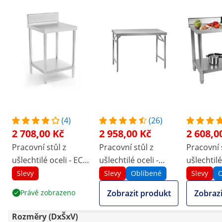
desce, mám ho volně v ruce. Bohužel pro
mě je stůl totální selhání. Rychle jsem
vyhodila obalovou krabici. Měl to poslat
zpět.
(4)
(26)
2 708,00 Kč
2 958,00 Kč
2 608,0
Pracovní stůl z
Pracovní stůl z
Pracovní 
ušlechtilé oceli - ECO
ušlechtilé oceli -
ušlechtilé
- 60 x 60 cm - 250 kg -
PREMIUM - 120 x 60
- 120 x 60
Slevy
Slevy
Oblíbené
Slevy
O
lemování - Royal
cm - 210 kg - skládací
- stojan -
Právě zobrazeno
Zobrazit produkt
Zobrazi
Catering
- Royal Catering
Catering
Rozměry (DxŠxV)