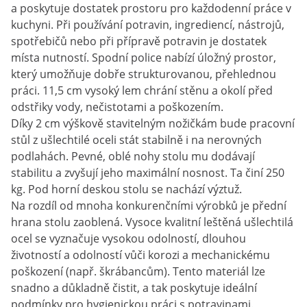
a poskytuje dostatek prostoru pro každodenní práce v
kuchyni. Při používání potravin, ingrediencí, nástrojů,
spotřebičů nebo při přípravě potravin je dostatek
místa nutností. Spodní police nabízí úložný prostor,
který umožňuje dobře strukturovanou, přehlednou
práci. 11,5 cm vysoký lem chrání stěnu a okolí před
odstřiky vody, nečistotami a poškozením.
Díky 2 cm výškově stavitelným nožičkám bude pracovní
stůl z ušlechtilé oceli stát stabilně i na nerovných
podlahách. Pevné, oblé nohy stolu mu dodávají
stabilitu a zvyšují jeho maximální nosnost. Ta činí 250
kg. Pod horní deskou stolu se nachází výztuž.
Na rozdíl od mnoha konkurenčními výrobků je přední
hrana stolu zaoblená. Vysoce kvalitní leštěná ušlechtilá
ocel se vyznačuje vysokou odolností, dlouhou
životností a odolností vůči korozi a mechanickému
poškození (např. škrábancům). Tento materiál lze
snadno a důkladně čistit, a tak poskytuje ideální
podmínky pro hygienickou práci s potravinami.