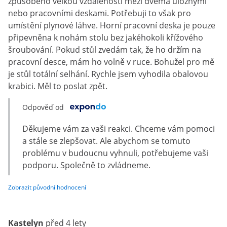
způsobeno velkou vzdáleností mezi dvěma úložnými
nebo pracovními deskami. Potřebuji to však pro
umístění plynové láhve. Horní pracovní deska je pouze
připevněna k nohám stolu bez jakéhokoli křížového
šroubování. Pokud stůl zvedám tak, že ho držím na
pracovní desce, mám ho volně v ruce. Bohužel pro mě
je stůl totální selhání. Rychle jsem vyhodila obalovou
krabici. Měl to poslat zpět.
Odpověď od
Děkujeme vám za vaši reakci. Chceme vám pomoci
a stále se zlepšovat. Ale abychom se tomuto
problému v budoucnu vyhnuli, potřebujeme vaši
podporu. Společně to zvládneme.
Zobrazit původní hodnocení
Kastelyn
před 4 lety