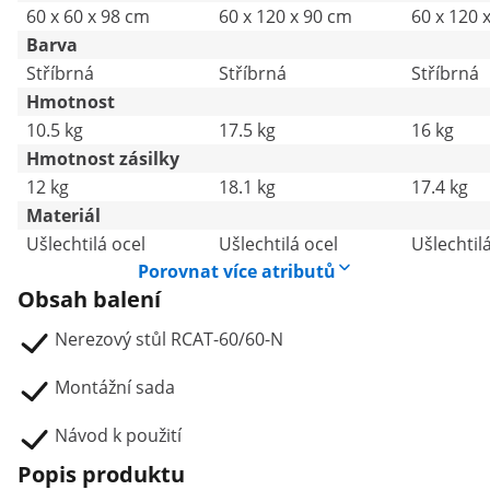
60 x 60 x 98 cm
60 x 120 x 90 cm
60 x 120 
Barva
Stříbrná
Stříbrná
Stříbrná
Hmotnost
10.5 kg
17.5 kg
16 kg
Hmotnost zásilky
12 kg
18.1 kg
17.4 kg
Materiál
Ušlechtilá ocel
Ušlechtilá ocel
Ušlechtil
Porovnat více atributů
Obsah balení
Nerezový stůl RCAT-60/60-N
Montážní sada
Návod k použití
Popis produktu