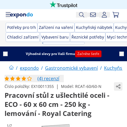
Potřeby pro trh
Zařízení na vaření
Kuchyňský nábytek
Kuchy
Chladicí zařízení
Vybavení baru
Řeznické potřeby
Mycí techn
Výhodné slevy pro Vaši firmu
Začněte šetřit
/
expondo
/
Gastronomické vybavení
/
Kuchyňský
(4) recenzí
|
Číslo položky:
EX10011355
Model:
RCAT-60/60-N
Pracovní stůl z ušlechtilé oceli -
ECO - 60 x 60 cm - 250 kg -
lemování - Royal Catering
1/7