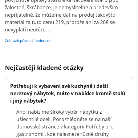
povrchové úpravy svarů a kartáčování svarů jsou
žalostné, škrábance, je nemyslitelné a především
nepřijatelné, že můžeme dát na prodej takovýto
materiál za tuto cenu 219, protože ani za 20€ se
nevyplatí neutéct....
Zobrazit původní hodnocení
Nejčastěji kladené otázky
Potřebuji k vybavení své kuchyně i další
nerezový nábytek, máte v nabídce kromě stolů
i jiný nábytek?
Ano, nabízíme široký výběr nábytku z
ušlechtilé oceli. Porozhlédněte se na naší
domovské stránce v kategorii Potřeby pro
gastronomii, kde naleznete různé druhy