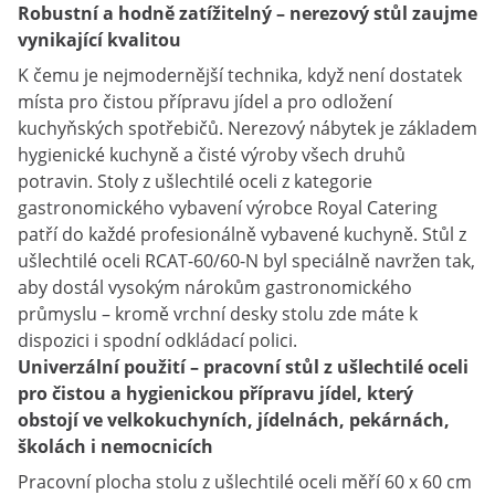
Robustní a hodně zatížitelný – nerezový stůl zaujme
vynikající kvalitou
K čemu je nejmodernější technika, když není dostatek
místa pro čistou přípravu jídel a pro odložení
kuchyňských spotřebičů. Nerezový nábytek je základem
hygienické kuchyně a čisté výroby všech druhů
potravin. Stoly z ušlechtilé oceli z kategorie
gastronomického vybavení výrobce Royal Catering
patří do každé profesionálně vybavené kuchyně. Stůl z
ušlechtilé oceli RCAT-60/60-N byl speciálně navržen tak,
aby dostál vysokým nárokům gastronomického
průmyslu – kromě vrchní desky stolu zde máte k
dispozici i spodní odkládací polici.
Univerzální použití – pracovní stůl z ušlechtilé oceli
pro čistou a hygienickou přípravu jídel, který
obstojí ve velkokuchyních, jídelnách, pekárnách,
školách i nemocnicích
Pracovní plocha stolu z ušlechtilé oceli měří 60 x 60 cm