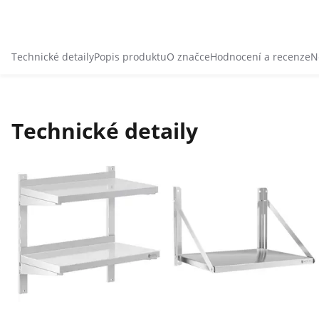
Technické detaily
Popis produktu
O značce
Hodnocení a recenze
N
Technické detaily