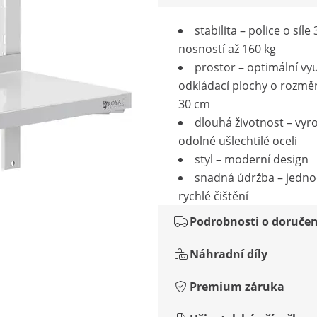
stabilita – police o síle
nosností až 160 kg
prostor – optimální vyu
odkládací plochy o rozmě
30 cm
dlouhá životnost – vyr
odolné ušlechtilé oceli
styl – moderní design
snadná údržba – jedn
rychlé čištění
Podrobnosti o doručen
Náhradní díly
Premium záruka