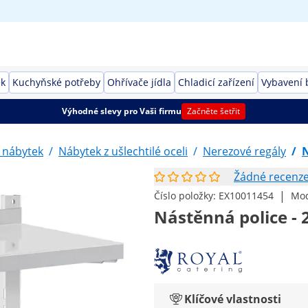
ek
Kuchyňské potřeby
Ohřívače jídla
Chladicí zařízení
Vybavení 
Výhodné slevy pro Vaši firmu
Začněte šetřit
 nábytek
/
Nábytek z ušlechtilé oceli
/
Nerezové regály
/
N
Žádné recenz
|
Číslo položky:
EX10011454
Mod
Nástěnná police - 2
Klíčové vlastnosti