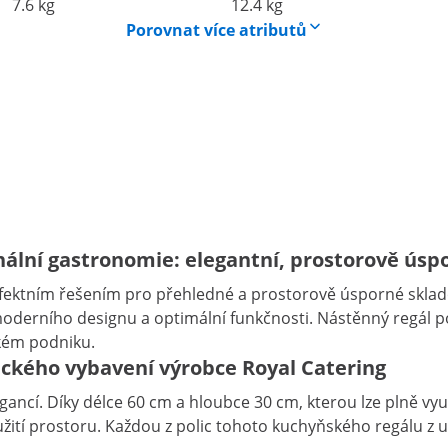
7.6 kg
12.4 kg
Porovnat více atributů
onální gastronomie: elegantní, prostorově ús
rfektním řešením pro přehledné a prostorově úsporné sklad
moderního designu a optimální funkčnosti. Nástěnný regál po
kém podniku.
ckého vybavení výrobce Royal Catering
í. Díky délce 60 cm a hloubce 30 cm, kterou lze plně využí
tí prostoru. Každou z polic tohoto kuchyňského regálu z ušl