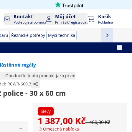
Kontakt
Můj účet
Košík
Potřebujete pomoc?
Přihlásit/registrovat
Pokladna
baru
Řeznické potřeby
Mycí technika
ástěnné regály
e
Ohodnoťte tento produkt jako první
el:
RCWR-600.3
 police - 30 x 60 cm
Slevy
1 387,00 Kč
1 460,00 Kč
Omezená nabídka