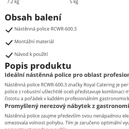
7.2 kg
5 kg
Obsah balení
Nástěnná police RCWR-600.3
Montážní materiál
Návod k použití
Popis produktu
Ideální nástěnná police pro oblast profesi
Nástěnná police RCWR-600.3 značky Royal Catering je pe
police z robustní ušlechtilé oceli představuje kombinaci 
čistotu a pořádek v každém profesionálním gastronomic
Promyšlený nerezový nábytek z gastronomi
Nástěnná police zaujme především svou nenápadnou eleganc
omezovala volnost pohybu. Tím je zaručeno optimální využi