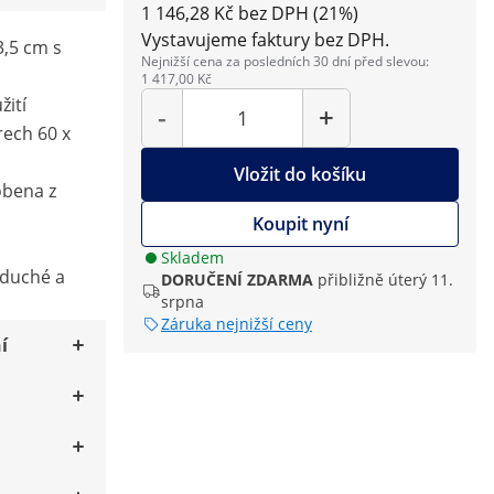
1 146,28 Kč bez DPH (21%)
Vystavujeme faktury bez DPH.
 3,5 cm s
Nejnižší cena za posledních 30 dní před slevou:
1 417,00 Kč
Počet
žití
-
+
rech 60 x
Vložit do košíku
obena z
Koupit nyní
Skladem
oduché a
DORUČENÍ ZDARMA
přibližně úterý 11.
srpna
Záruka nejnižší ceny
í