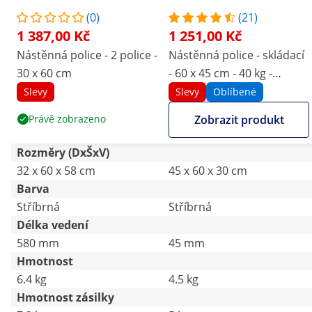
(0)
(21)
1 387,00 Kč
1 251,00 Kč
Nástěnná police - 2 police -
Nástěnná police - skládací
30 x 60 cm
- 60 x 45 cm - 40 kg -
ušlechtilá ocel
Slevy
Slevy
Oblíbené
Právě zobrazeno
Zobrazit produkt
Rozměry (DxŠxV)
32 x 60 x 58 cm
45 x 60 x 30 cm
Barva
Stříbrná
Stříbrná
Délka vedení
580 mm
45 mm
Hmotnost
6.4 kg
4.5 kg
Hmotnost zásilky