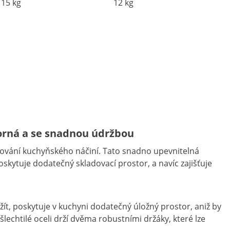
15 kg
12 kg
porná a se snadnou údržbou
ování kuchyňského náčiní. Tato snadno upevnitelná
skytuje dodatečný skladovací prostor, a navíc zajišťuje
t, poskytuje v kuchyni dodatečný úložný prostor, aniž by
echtilé oceli drží dvěma robustními držáky, které lze