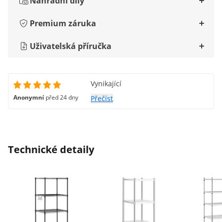
Náhradní díly
Premium záruka
Uživatelská příručka
Vynikající
Anonymní
před 24 dny
Přečíst
Technické detaily