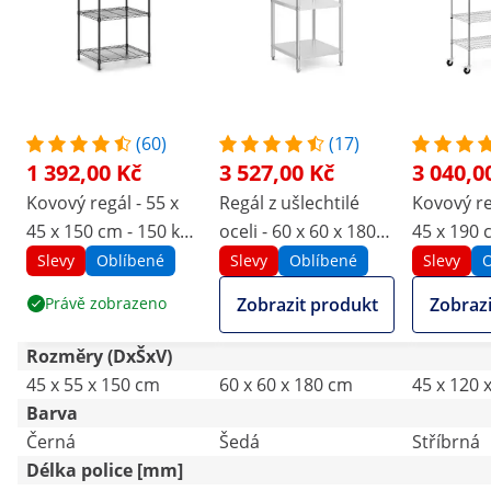
(60)
(17)
1 392,00 Kč
3 527,00 Kč
3 040,0
Kovový regál - 55 x
Regál z ušlechtilé
Kovový re
45 x 150 cm - 150 kg -
oceli - 60 x 60 x 180
45 x 190 c
černý
cm - Royal Catering -
4 kolečka
Slevy
Oblíbené
Slevy
Oblíbené
Slevy
O
200 kg
Catering
Právě zobrazeno
Zobrazit produkt
Zobrazi
Rozměry (DxŠxV)
45 x 55 x 150 cm
60 x 60 x 180 cm
45 x 120 
Barva
Černá
Šedá
Stříbrná
Délka police [mm]