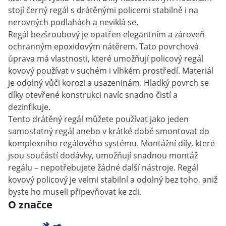
stojí černý regál s drátěnými policemi stabilně i na
nerovných podlahách a neviklá se.
Regál bezšroubový je opatřen elegantním a zároveň
ochranným epoxidovým nátěrem. Tato povrchová
úprava má vlastnosti, které umožňují policový regál
kovový používat v suchém i vlhkém prostředí. Materiál
je odolný vůči korozi a usazeninám. Hladký povrch se
díky otevřené konstrukci navíc snadno čistí a
dezinfikuje.
Tento drátěný regál můžete používat jako jeden
samostatný regál anebo v krátké době smontovat do
komplexního regálového systému. Montážní díly, které
jsou součástí dodávky, umožňují snadnou montáž
regálu – nepotřebujete žádné další nástroje. Regál
kovový policový je velmi stabilní a odolný bez toho, aniž
byste ho museli připevňovat ke zdi.
O značce