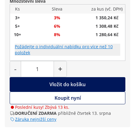
Množstevní sleva
Ks
Sleva
za kus (vč. DPH)
3+
3%
1 350,24 Kč
5+
6%
1 308,48 Kč
10+
8%
1 280,64 Kč
Požádejte o individuální nabídku pro více než 10
položek
Počet
-
+
Vložit do košíku
Koupit nyní
Poslední kusy! Zbývá 13 ks.
DORUČENÍ ZDARMA
přibližně čtvrtek 13. srpna
Záruka nejnižší ceny