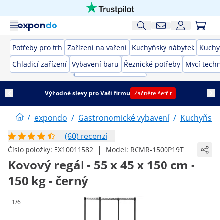
Potřeby pro trh
Zařízení na vaření
Kuchyňský nábytek
Kuchy
Chladicí zařízení
Vybavení baru
Řeznické potřeby
Mycí techn
Výhodné slevy pro Vaši firmu
Začněte šetřit
/
expondo
/
Gastronomické vybavení
/
Kuchyňský
(60) recenzí
|
Číslo položky:
EX10011582
Model:
RCMR-1500P19T
Kovový regál - 55 x 45 x 150 cm -
150 kg - černý
1/6