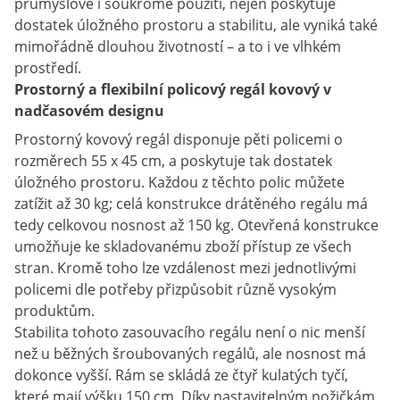
průmyslové i soukromé použití, nejen poskytuje
dostatek úložného prostoru a stabilitu, ale vyniká také
mimořádně dlouhou životností – a to i ve vlhkém
prostředí.
Prostorný a flexibilní policový regál kovový v
nadčasovém designu
Prostorný kovový regál disponuje pěti policemi o
rozměrech 55 x 45 cm, a poskytuje tak dostatek
úložného prostoru. Každou z těchto polic můžete
zatížit až 30 kg; celá konstrukce drátěného regálu má
tedy celkovou nosnost až 150 kg. Otevřená konstrukce
umožňuje ke skladovanému zboží přístup ze všech
stran. Kromě toho lze vzdálenost mezi jednotlivými
policemi dle potřeby přizpůsobit různě vysokým
produktům.
Stabilita tohoto zasouvacího regálu není o nic menší
než u běžných šroubovaných regálů, ale nosnost má
dokonce vyšší. Rám se skládá ze čtyř kulatých tyčí,
které mají výšku 150 cm. Díky nastavitelným nožičkám