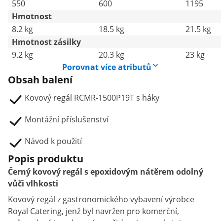
550
600
1195
Hmotnost
8.2 kg
18.5 kg
21.5 kg
Hmotnost zásilky
9.2 kg
20.3 kg
23 kg
Porovnat více atributů
Obsah balení
Kovový regál RCMR-1500P19T s háky
Montážní příslušenství
Návod k použití
Popis produktu
Černý kovový regál s epoxidovým nátěrem odolný
vůči vlhkosti
Kovový regál z gastronomického vybavení výrobce
Royal Catering, jenž byl navržen pro komerční,