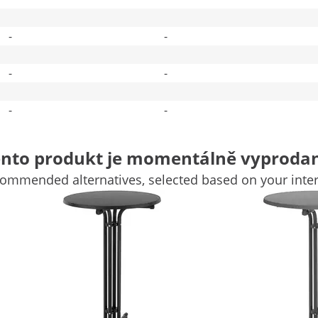
-
-
-
-
-
-
Porovnat více atributů
nto produkt je momentálně vyproda
ommended alternatives, selected based on your inter
u vysokému stolu
ty se svými nejbližšími? Nebo jste organizátorem akcí a
ální koktejlový stůl RC-BIS70FG od specializovaného