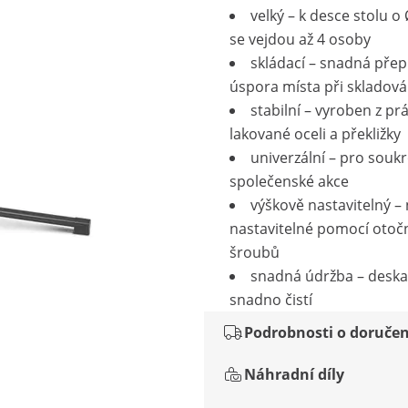
velký – k desce stolu o
se vejdou až 4 osoby
skládací – snadná přep
úspora místa při skladová
stabilní – vyroben z pr
lakované oceli a překližky
univerzální – pro souk
společenské akce
výškově nastavitelný –
nastavitelné pomocí otoč
šroubů
snadná údržba – deska
snadno čistí
Podrobnosti o doručen
Náhradní díly