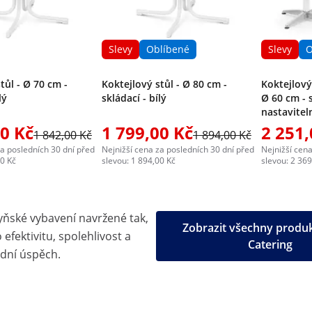
Slevy
Oblíbené
Slevy
O
tůl - Ø 70 cm -
Koktejlový stůl - Ø 80 cm -
Koktejlový 
lý
skládací - bílý
Ø 60 cm - 
nastavitel
00 Kč
1 799,00 Kč
2 251,
1 842,00 Kč
1 894,00 Kč
za posledních 30 dní před
Nejnižší cena za posledních 30 dní před
Nejnižší cena
00 Kč
slevou: 1 894,00 Kč
slevou: 2 369
yňské vybavení navržené tak,
Zobrazit všechny produ
efektivitu, spolehlivost a
Catering
dní úspěch.