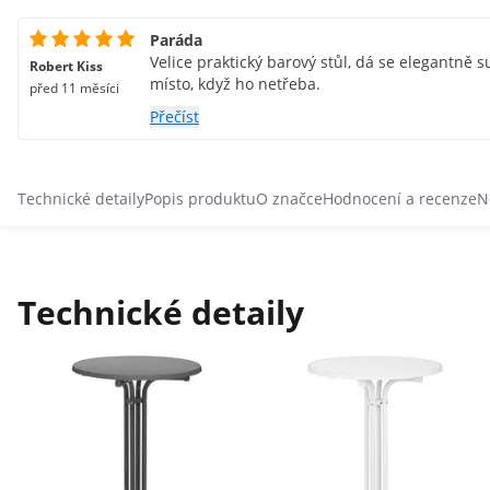
Paráda
Velice praktický barový stůl, dá se elegantně
Robert Kiss
místo, když ho netřeba.
před 11 měsíci
Přečíst
Technické detaily
Popis produktu
O značce
Hodnocení a recenze
N
Technické detaily