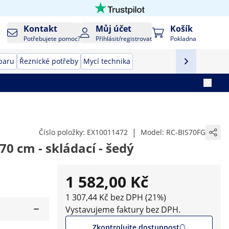
Kontakt
Můj účet
Košík
Potřebujete pomoc?
Přihlásit/registrovat
Pokladna
baru
Řeznické potřeby
Mycí technika
|
Číslo položky:
EX10011472
Model:
RC-BIS70FG
 70 cm - skládací - šedý
1 582,00 Kč
1 307,44 Kč bez DPH (21%)
Vystavujeme faktury bez DPH.
Zkontrolujte dostupnost