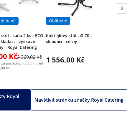
blíbené
Oblíbené
stůl - sada 2 ks - ECO -
Koktejlový stůl - Ø 70 cm -
skládací - výškově
skládací - černý
ný - Royal Catering
00 Kč
2 369,00 Kč
1 556,00 Kč
 za posledních 30 dní před
,00 Kč
kty Royal
Navštívit stránku značky Royal Catering