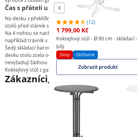
výrobce z oblasti gastronomie! Tento skládací barový stůl 
Čas s přáteli u kulatého stolu
Na desku z překližky pokrytou plastem, která má průměr 7
(12)
stolů před stánek s rychlým občerstvením nebo před pizze
1 799,00 Kč
Na 4 nohou se nachází otočné šrouby, pomocí nichž je může
Koktejlový stůl - Ø 80 cm - skládací 
například trávník v zahradě. Pogumované nožičky slouží k
bílý
Šedý skládací barový stůl v klasickém provedení lze jedn
desku stolu zcela odmontovat, jednotlivé díly lze skladova
Slevy
Oblíbené
nevyžadují žádnou zvláštní péči.
Zobrazit produkt
Koktejlový stůl z gastronomického vybavení Royal Caterin
Zákazníci, kteří si prohlédli 