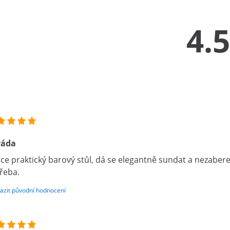
4.5
ráda
ice praktický barový stůl, dá se elegantně sundat a nezaber
řeba.
azit původní hodnocení