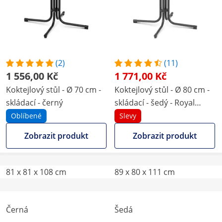
(2)
(11)
1 556,00 Kč
1 771,00 Kč
Koktejlový stůl - Ø 70 cm -
Koktejlový stůl - Ø 80 cm -
skládací - černý
skládací - šedý - Royal
Catering
Oblíbené
Slevy
Zobrazit produkt
Zobrazit produkt
81 x 81 x 108 cm
89 x 80 x 111 cm
Černá
Šedá