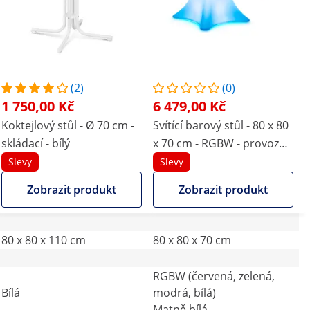
(2)
(0)
1 750,00 Kč
6 479,00 Kč
Koktejlový stůl - Ø 70 cm -
Svítící barový stůl - 80 x 80
skládací - bílý
x 70 cm - RGBW - provoz
na baterie - matná bílá
Slevy
Slevy
Zobrazit produkt
Zobrazit produkt
80 x 80 x 110 cm
80 x 80 x 70 cm
RGBW (červená, zelená,
Bílá
modrá, bílá)
Matně bílá