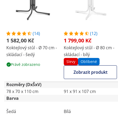
(14)
(12)
1 582,00 Kč
1 799,00 Kč
Koktejlový stůl - Ø 70 cm -
Koktejlový stůl - Ø 80 cm -
skládací - šedý
skládací - bílý
Slevy
Oblíbené
Právě zobrazeno
Zobrazit produkt
Rozměry (DxŠxV)
78 x 70 x 110 cm
91 x 91 x 107 cm
Barva
Šedá
Bílá