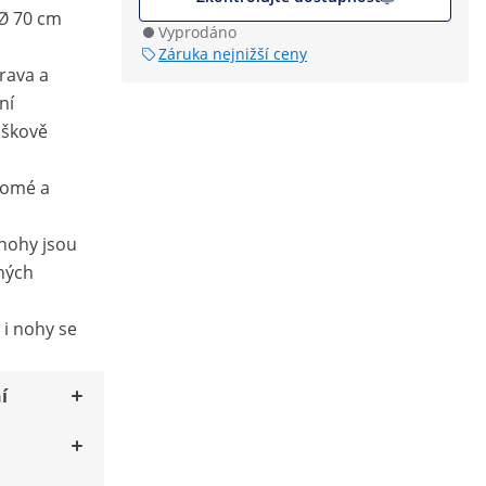
 Ø 70 cm
Vyprodáno
Záruka nejnižší ceny
rava a
ní
áškově
romé a
 nohy jsou
ných
 i nohy se
í