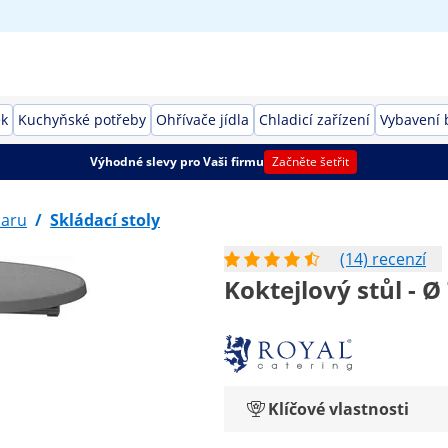
ek
Kuchyňské potřeby
Ohřívače jídla
Chladicí zařízení
Vybavení 
Výhodné slevy pro Vaši firmu
Začněte šetřit
baru
/
Skládací stoly
(14) recenzí
Koktejlový stůl - Ø
Klíčové vlastnosti