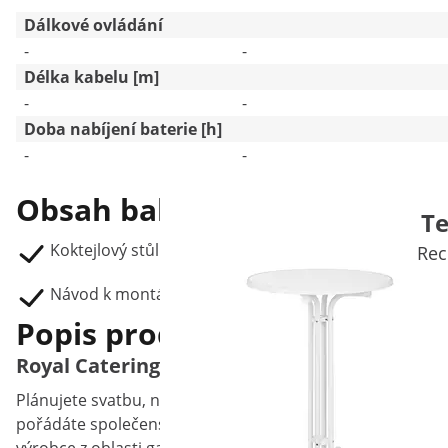
Dálkové ovládání
-
-
Délka kabelu [m]
-
-
Doba nabíjení baterie [h]
-
-
Obsah balení
Te
Koktejlový stůl RC-BIS70FG
Rec
Návod k montáži
Popis produktu
Royal Catering zve ke stolu – k praktickém
Plánujete svatbu, narozeninovou oslavu nebo zahradní par
pořádáte společenskou událost? Pak nesmí chybět univerz