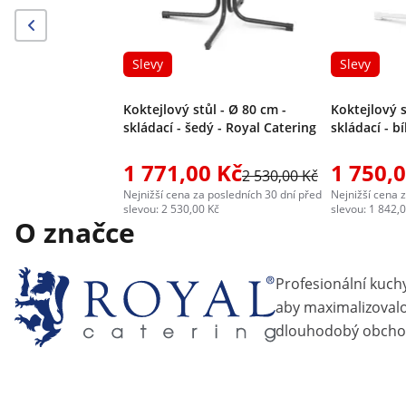
Slevy
Slevy
Koktejlový stůl - Ø 80 cm -
Koktejlový s
skládací - šedý - Royal Catering
skládací - bí
1 771,00 Kč
1 750,
2 530,00 Kč
Nejnižší cena za posledních 30 dní před
Nejnižší cena 
slevou: 2 530,00 Kč
slevou: 1 842,
O značce
Profesionální kuch
aby maximalizovalo 
dlouhodobý obcho