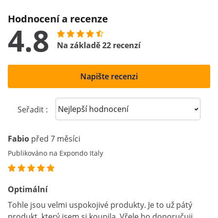
Hodnocení a recenze
4.8
Na základě 22 recenzí
Napište recenzi
Sort reviews
Seřadit :
Fabio
před 7 měsíci
Publikováno na Expondo Italy
Optimální
Tohle jsou velmi uspokojivé produkty. Je to už pátý
produkt, který jsem si koupila. Vřele ho doporučuji.