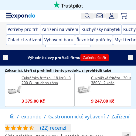
Potřeby pro trh
Zařízení na vaření
Kuchyňský nábytek
Kuchy
Chladicí zařízení
Vybavení baru
Řeznické potřeby
Mycí techn
Výhodné slevy pro Vaši firmu
Začněte šetřit
Zákazníci, kteří si prohlédli tento produkt, si prohlédli také
Cukrářská fritéza - 18 litrů - 3
Cukrářská fritéza - 30 litrů 
200 W - studená zóna
380 V - 2 koše
3 375,00 Kč
9 247,00 Kč
/
expondo
/
Gastronomické vybavení
/
Zařízení n
(22) recenzí