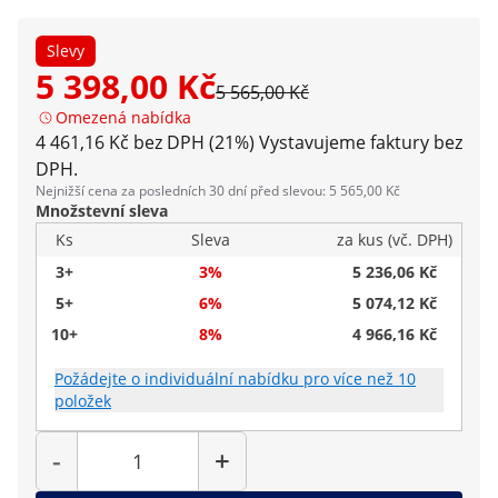
Slevy
5 398,00 Kč
5 565,00 Kč
Omezená nabídka
4 461,16 Kč bez DPH (21%)
Vystavujeme faktury bez
DPH.
Nejnižší cena za posledních 30 dní před slevou: 5 565,00 Kč
Množstevní sleva
Ks
Sleva
za kus (vč. DPH)
3+
3%
5 236,06 Kč
5+
6%
5 074,12 Kč
10+
8%
4 966,16 Kč
Požádejte o individuální nabídku pro více než 10
položek
Počet
-
+