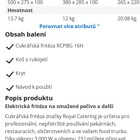
500 x 275 x 100
380 x 285 x 100
265 x 220
Hmotnost
13.7 kg
12 kg
20.08 kg
Porovnat více atributů
Obsah balení
Cukrářská fritéza RCPBG 16H
Koš s rukojetí
Kryt
Návod k použití
Popis produktu
Elektrická fritéza na smažené pečivo a další
Cukrářská fritéza značky Royal Catering je určena pro
profesionální, nepřetržité používání pekárnách,
restauracích, občerstveních a ve vašem food trucku.
Díky výkonu 3 000 W a objemu 23 l můžete připravit