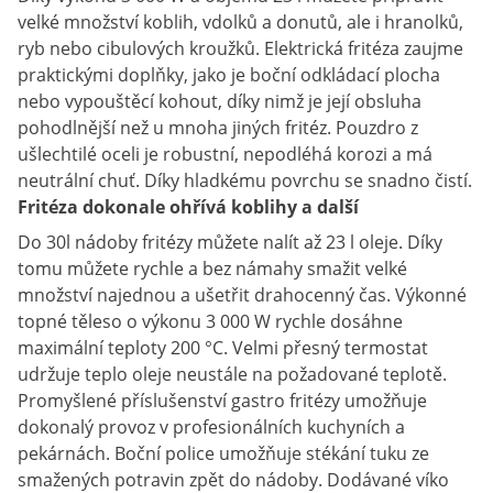
velké množství koblih, vdolků a donutů, ale i hranolků,
ryb nebo cibulových kroužků. Elektrická fritéza zaujme
praktickými doplňky, jako je boční odkládací plocha
nebo vypouštěcí kohout, díky nimž je její obsluha
pohodlnější než u mnoha jiných fritéz. Pouzdro z
ušlechtilé oceli je robustní, nepodléhá korozi a má
neutrální chuť. Díky hladkému povrchu se snadno čistí.
Fritéza dokonale ohřívá koblihy a další
Do 30l nádoby fritézy můžete nalít až 23 l oleje. Díky
tomu můžete rychle a bez námahy smažit velké
množství najednou a ušetřit drahocenný čas. Výkonné
topné těleso o výkonu 3 000 W rychle dosáhne
maximální teploty 200 °C. Velmi přesný termostat
udržuje teplo oleje neustále na požadované teplotě.
Promyšlené příslušenství gastro fritézy umožňuje
dokonalý provoz v profesionálních kuchyních a
pekárnách. Boční police umožňuje stékání tuku ze
smažených potravin zpět do nádoby. Dodávané víko