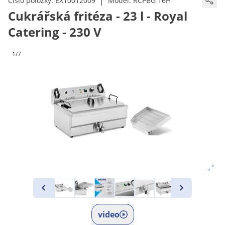
|
Číslo položky:
EX10012009
Model:
RCPBG 16H
Cukrářská fritéza - 23 l - Royal
Catering - 230 V
1/7
video