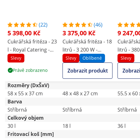
(22)
(46)
5 398,00 Kč
3 375,00 Kč
9 247,0
Cukrářská fritéza - 23
Cukrářská fritéza - 18
Cukrářská 
l - Royal Catering -
litrů - 3 200 W -
litrů - 38
230 V
studená zóna
Slevy
Slevy
Oblíbené
Slevy
Právě zobrazeno
Zobrazit produkt
Zobrazi
Rozměry (DxŠxV)
58 x 55 x 37 cm
48 x 48 x 27 cm
55.5 x 60
Barva
Stříbrná
Stříbrná
Stříbrná
Celkový objem
30 l
18 l
36 l
Fritovací koš [mm]