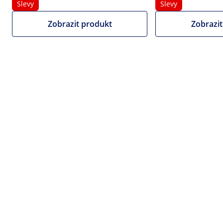
|
Číslo položky:
EX10012153
Model:
RC-BC009
nástřikem
Slevy
Slevy
Chladnička na nápoje - 318 l -
Zobrazit produkt
Zobrazit
Royal Catering - Ocel s práškovým
nástřikem
1/6