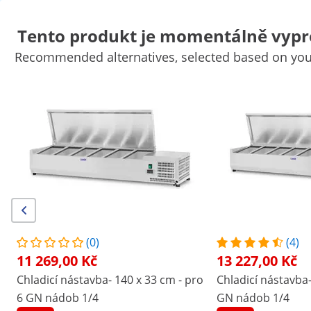
Tento produkt je momentálně vypr
Recommended alternatives, selected based on your
Potřeby pro trh
Zařízení na vaření
Kuchyňský nábytek
Kuchy
Chladicí zařízení
Vybavení baru
Řeznické potřeby
Mycí techn
Výhodné slevy pro Vaši firmu
Začněte šetřit
/
expondo
/
Gastronomické vybavení
/
Chladicí za
(2) recenzí
|
Číslo položky:
EX10010942
Model:
RCKV-200/39-G9
Chladicí nástavba- 200 x 39 cm -
(0)
(4)
skleněný kryt
11 269,00 Kč
13 227,00 Kč
Chladicí nástavba- 140 x 33 cm - pro
Chladicí nástavba-
1/4
6 GN nádob 1/4
GN nádob 1/4