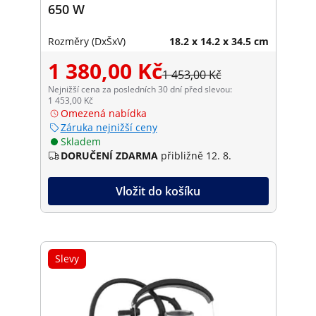
650 W
Rozměry (DxŠxV)
18.2 x 14.2 x 34.5 cm
1 380,00 Kč
1 453,00 Kč
Nejnižší cena za posledních 30 dní před slevou:
1 453,00 Kč
Omezená nabídka
Záruka nejnižší ceny
Skladem
DORUČENÍ ZDARMA
přibližně 12. 8.
Vložit do košíku
Slevy