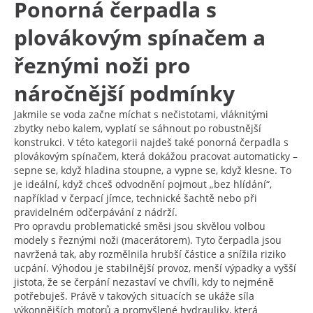
Ponorná čerpadla s
plovákovým spínačem a
řeznými noži pro
náročnější podmínky
Jakmile se voda začne míchat s nečistotami, vláknitými
zbytky nebo kalem, vyplatí se sáhnout po robustnější
konstrukci. V této kategorii najdeš také ponorná čerpadla s
plovákovým spínačem, která dokážou pracovat automaticky –
sepne se, když hladina stoupne, a vypne se, když klesne. To
je ideální, když chceš odvodnění pojmout „bez hlídání“,
například v čerpací jímce, technické šachtě nebo při
pravidelném odčerpávání z nádrží.
Pro opravdu problematické směsi jsou skvělou volbou
modely s řeznými noži (macerátorem). Tyto čerpadla jsou
navržená tak, aby rozmělnila hrubší částice a snížila riziko
ucpání. Výhodou je stabilnější provoz, menší výpadky a vyšší
jistota, že se čerpání nezastaví ve chvíli, kdy to nejméně
potřebuješ. Právě v takových situacích se ukáže síla
výkonnějších motorů a promyšlené hydrauliky, která