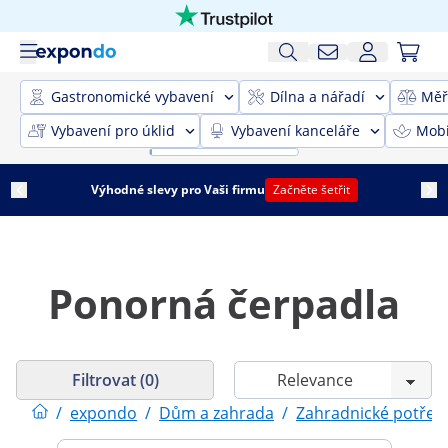
Gastronomické vybavení
Dílna a nářadí
Měř
Vybavení pro úklid
Vybavení kanceláře
Mobi
Výhodné slevy pro Vaši firmu
Začněte šetřit
Ponorná čerpadla
Filtrovat (0)
/
expondo
/
Dům a zahrada
/
Zahradnické potřeb