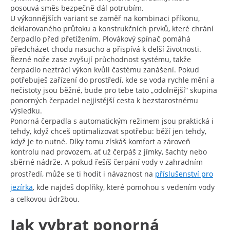
posouvá směs bezpečně dál potrubím.
U výkonnějších variant se zaměř na kombinaci příkonu,
deklarovaného průtoku a konstrukčních prvků, které chrání
čerpadlo před přetížením. Plovákový spínač pomáhá
předcházet chodu nasucho a přispívá k delší životnosti.
Řezné nože zase zvyšují průchodnost systému, takže
čerpadlo neztrácí výkon kvůli častému zanášení. Pokud
potřebuješ zařízení do prostředí, kde se voda rychle mění a
nečistoty jsou běžné, bude pro tebe tato „odolnější“ skupina
ponorných čerpadel nejjistější cesta k bezstarostnému
výsledku.
Ponorná čerpadla s automatickým režimem jsou praktická i
tehdy, když chceš optimalizovat spotřebu: běží jen tehdy,
když je to nutné. Díky tomu získáš komfort a zároveň
kontrolu nad provozem, ať už čerpáš z jímky, šachty nebo
sběrné nádrže. A pokud řešíš čerpání vody v zahradním
prostředí, může se ti hodit i návaznost na
příslušenství pro
jezírka
, kde najdeš doplňky, které pomohou s vedením vody
a celkovou údržbou.
Jak vybrat ponorná