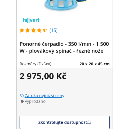
(15)
Ponorné čerpadlo - 350 l/min - 1 500
W - plovákový spínač - řezné nože
Rozměry (DxŠxV)
20 x 20 x 45 cm
2 975,00 Kč
Záruka nejnižší ceny
Vyprodáno
Zkontrolujte dostupnost