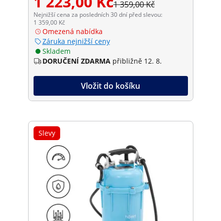
1 223,00 Kč
1 359,00 Kč
Nejnižší cena za posledních 30 dní před slevou:
1 359,00 Kč
Omezená nabídka
Záruka nejnižší ceny
Skladem
DORUČENÍ ZDARMA
přibližně 12. 8.
Vložit do košíku
Slevy