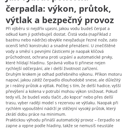
čerpadla: výkon, průtok,
výtlak a bezpečný provoz
Při výběru si nejdřív ujasni, jakou vodu budeš čerpat a
odkud kam ji potřebuješ dostat. Čistá voda (například z
bazénu nebo nádrže) obvykle nevyžaduje řezné nože, zato
oceníš lehčí konstrukci a snadné přenášení. U znečištěné
vody a směsí s pevnými částicemi je naopak klíčová
průchodnost, ochrana proti ucpání a automatické prvky,
které hlídají hladinu. Správná volba ti přinese nejen
rychlejší odčerpání, ale i delší životnost zařízení.
Druhým krokem je odhad potřebného výkonu. Příkon motoru
napoví, jakou zátěž čerpadlo dlouhodobě snese, ale důležitý
je i reálný průtok a výtlak. Počítej s tím, že delší hadice, vyšší
převýšení a kolena v potrubí mohou výkon snižovat. Pokud
tedy víš, že budeš vodu tlačit „do kopce“ nebo přes delší
trasu, vyber raději model s rezervou ve výtlaku. Naopak při
rychlém vypouštění nádrží je stěžejní vysoký průtok, který
zkrátí dobu práce na minimum.
Praktickou výhodu přináší automatický provoz – čerpadlo se
zapne a vypne podle hladiny, takže se nemusíš neustále