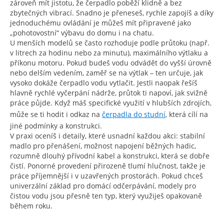
zároveň mít jistotu, že čerpadlo poběží klidně a bez
zbytečných vibrací. Snadno je přeneseš, rychle zapojíš a díky
jednoduchému ovládání je můžeš mít připravené jako
„pohotovostní“ výbavu do domu i na chatu.
U menších modelů se často rozhoduje podle průtoku (např.
v litrech za hodinu nebo za minutu), maximálního výtlaku a
příkonu motoru. Pokud budeš vodu odvádět do vyšší úrovně
nebo delším vedením, zaměř se na výtlak – ten určuje, jak
vysoko dokáže čerpadlo vodu vytlačit. Jestli naopak řešíš
hlavně rychlé vyčerpání nádrže, průtok ti napoví, jak svižně
práce půjde. Když máš specifické využití v hlubších zdrojích,
může se ti hodit i odkaz na
čerpadla do studní
, která cílí na
jiné podmínky a konstrukci.
V praxi oceníš i detaily, které usnadní každou akci: stabilní
madlo pro přenášení, možnost napojení běžných hadic,
rozumně dlouhý přívodní kabel a konstrukci, která se dobře
čistí. Ponorné provedení přirozeně tlumí hlučnost, takže je
práce příjemnější i v uzavřených prostorách. Pokud chceš
univerzální základ pro domácí odčerpávání, modely pro
čistou vodu jsou přesně ten typ, který využiješ opakovaně
během roku.