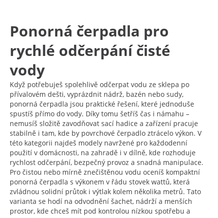
Ponorná čerpadla pro
rychlé odčerpání čisté
vody
Když potřebuješ spolehlivě odčerpat vodu ze sklepa po
přívalovém dešti, vyprázdnit nádrž, bazén nebo sudy,
ponorná čerpadla jsou praktické řešení, které jednoduše
spustíš přímo do vody. Díky tomu šetříš čas i námahu –
nemusíš složitě zavodňovat sací hadice a zařízení pracuje
stabilně i tam, kde by povrchové čerpadlo ztrácelo výkon. V
této kategorii najdeš modely navržené pro každodenní
použití v domácnosti, na zahradě i v dílně, kde rozhoduje
rychlost odčerpání, bezpečný provoz a snadná manipulace.
Pro čistou nebo mírně znečištěnou vodu oceníš kompaktní
ponorná čerpadla s výkonem v řádu stovek wattů, která
zvládnou solidní průtok i výtlak kolem několika metrů. Tato
varianta se hodí na odvodnění šachet, nádrží a menších
prostor, kde chceš mít pod kontrolou nízkou spotřebu a