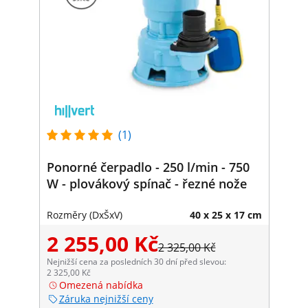
(1)
Ponorné čerpadlo - 250 l/min - 750
W - plovákový spínač - řezné nože
Rozměry (DxŠxV)
40 x 25 x 17 cm
2 255,00 Kč
2 325,00 Kč
Nejnižší cena za posledních 30 dní před slevou:
2 325,00 Kč
Omezená nabídka
Záruka nejnižší ceny