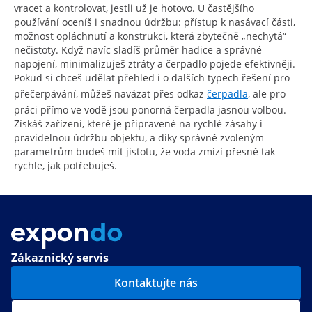
vracet a kontrolovat, jestli už je hotovo. U častějšího
používání oceníš i snadnou údržbu: přístup k nasávací části,
možnost opláchnutí a konstrukci, která zbytečně „nechytá“
nečistoty. Když navíc sladíš průměr hadice a správné
napojení, minimalizuješ ztráty a čerpadlo pojede efektivněji.
Pokud si chceš udělat přehled i o dalších typech řešení pro
přečerpávání, můžeš navázat přes odkaz
čerpadla
, ale pro
práci přímo ve vodě jsou ponorná čerpadla jasnou volbou.
Získáš zařízení, které je připravené na rychlé zásahy i
pravidelnou údržbu objektu, a díky správně zvoleným
parametrům budeš mít jistotu, že voda zmizí přesně tak
rychle, jak potřebuješ.
Zákaznický servis
Kontaktujte nás