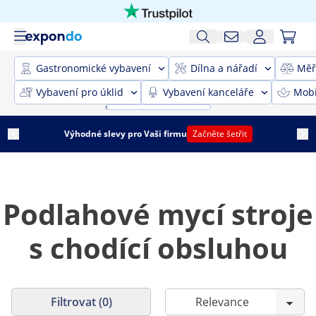
Gastronomické vybavení
Dílna a nářadí
Měř
Vybavení pro úklid
Vybavení kanceláře
Mobi
Výhodné slevy pro Vaši firmu
Začněte šetřit
Podlahové mycí stroje
s chodící obsluhou
Filtrovat (0)