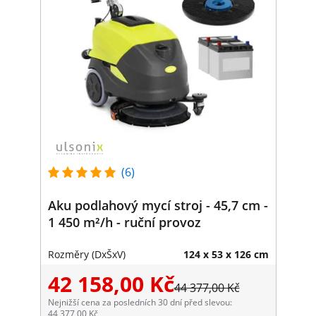
(6)
Aku podlahový mycí stroj - 45,7 cm -
1 450 m²/h - ruční provoz
Rozměry (DxŠxV)
124 x 53 x 126 cm
42 158,00 Kč
44 377,00 Kč
Nejnižší cena za posledních 30 dní před slevou:
44 377,00 Kč