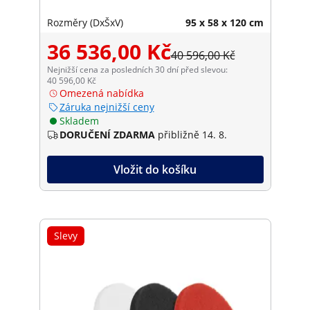
Rozměry (DxŠxV)
95 x 58 x 120 cm
36 536,00 Kč
40 596,00 Kč
Nejnižší cena za posledních 30 dní před slevou:
40 596,00 Kč
Omezená nabídka
Záruka nejnižší ceny
Skladem
DORUČENÍ ZDARMA
přibližně 14. 8.
Vložit do košíku
Slevy