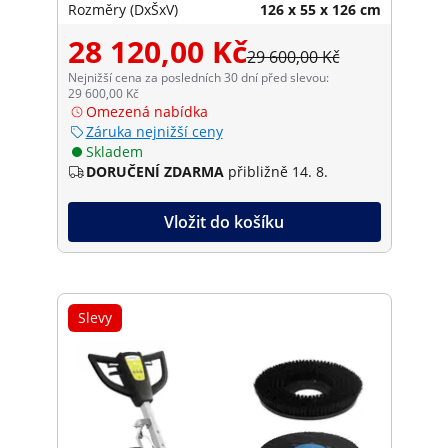
Rozměry (DxŠxV)
126 x 55 x 126 cm
28 120,00 Kč
29 600,00 Kč
Nejnižší cena za posledních 30 dní před slevou:
29 600,00 Kč
Omezená nabídka
Záruka nejnižší ceny
Skladem
DORUČENÍ ZDARMA
přibližně 14. 8.
Vložit do košíku
Slevy