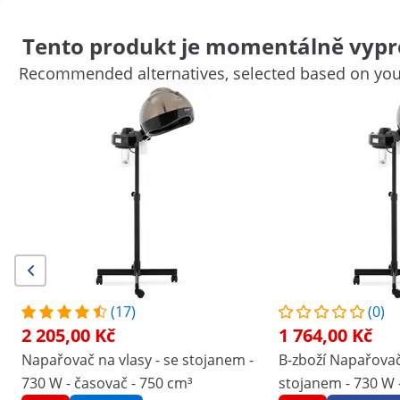
Tento produkt je momentálně vypr
Recommended alternatives, selected based on your
Vybavení kosmetických salonů
Vybavení masážní salonů a wel
Vybavení kadeřnictví
Zařízení salonů
Vybavení tetovacích stud
Výhodné slevy pro Vaši firmu
Začněte šetřit
Zákazníci, kteří si prohlédli tento produkt, si prohlédli také
Napařovač na vlasy - se
Kadeřnické zrcadlo - LED
stojanem - 730 W - časovač -
osvětlení - extra ploché -
750 cm³
oválné - 70 x 4 x 180 cm
2 205,00 Kč
5 581,00 Kč
(17)
(0)
2 205,00 Kč
1 764,00 Kč
/
expondo
/
Kadeřnictví a kosmetika
/
Vybavení ka
Napařovač na vlasy - se stojanem -
B-zboží Napařovač 
(1) recenze
730 W - časovač - 750 cm³
stojanem - 730 W 
Číslo položky:
Model:
PHY-750HD-06