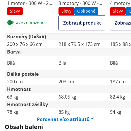
1 motor - 300 W - 200
3 motory - 300 W -
4 motory 
x 75 x 66 - 91 cm -
203 x 62 x 64 - 86 cm
187 x 60 x
Slevy
Slevy
Oblíbené
Slevy
O
175 kg - hnědá / bílá
- 150 kg - bílé
cm - 150 k
Právě zobrazeno
Zobrazit produkt
Zobrazi
Rozměry (DxŠxV)
200 x 76 x 66 cm
218 x 79.5 x 173 cm
185 x 88 
Barva
Bílá
Bílá
Bílá
Délka postele
200 cm
203 cm
187 cm
Hmotnost
63 kg
68.05 kg
82.4 kg
Hmotnost zásilky
78 kg
85 kg
94 kg
Porovnat více atributů
Obsah balení