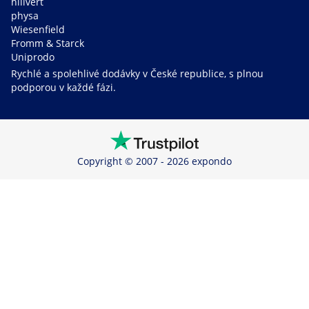
hillvert
physa
Wiesenfield
Fromm & Starck
Uniprodo
Rychlé a spolehlivé dodávky v České republice, s plnou
podporou v každé fázi.
Copyright © 2007 - 2026 expondo