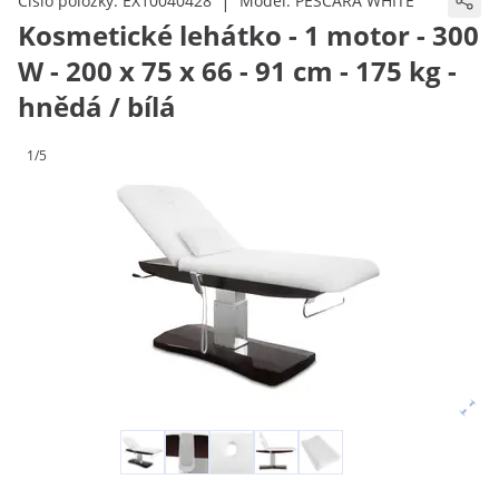
|
Číslo položky:
EX10040428
Model:
PESCARA WHITE
Kosmetické lehátko - 1 motor - 300
W - 200 x 75 x 66 - 91 cm - 175 kg -
hnědá / bílá
1/5