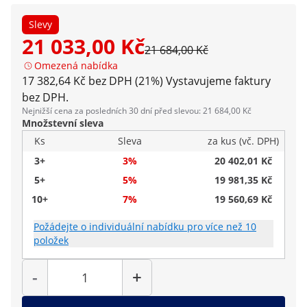
Slevy
21 033,00 Kč
21 684,00 Kč
Omezená nabídka
17 382,64 Kč bez DPH (21%)
Vystavujeme faktury
bez DPH.
Nejnižší cena za posledních 30 dní před slevou: 21 684,00 Kč
Množstevní sleva
Ks
Sleva
za kus (vč. DPH)
3+
3%
20 402,01 Kč
5+
5%
19 981,35 Kč
10+
7%
19 560,69 Kč
Požádejte o individuální nabídku pro více než 10
položek
Počet
-
+