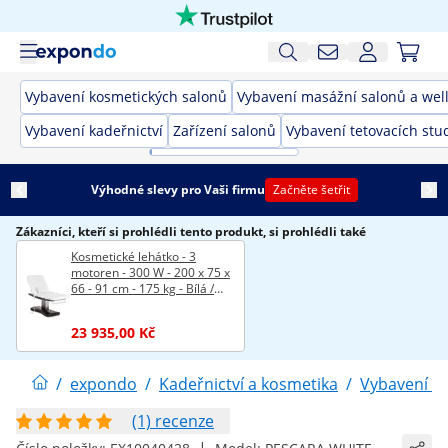
Vybavení kosmetických salonů
Vybavení masážní salonů a wel
Vybavení kadeřnictví
Zařízení salonů
Vybavení tetovacích stud
Výhodné slevy pro Vaši firmu
Začněte šetřit
Zákazníci, kteří si prohlédli tento produkt, si prohlédli také
Kosmetické lehátko - 3
motoren - 300 W - 200 x 75 x
66 - 91 cm - 175 kg - Bílá /
hnědá
23 935,00 Kč
/
expondo
/
Kadeřnictví a kosmetika
/
Vybavení ma
(1) recenze