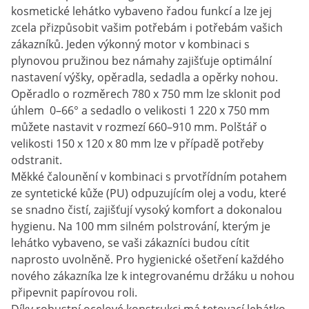
kosmetické lehátko vybaveno řadou funkcí a lze jej
zcela přizpůsobit vašim potřebám i potřebám vašich
zákazníků. Jeden výkonný motor v kombinaci s
plynovou pružinou bez námahy zajišťuje optimální
nastavení výšky, opěradla, sedadla a opěrky nohou.
Opěradlo o rozměrech 780 x 750 mm lze sklonit pod
úhlem 0–66° a sedadlo o velikosti 1 220 x 750 mm
můžete nastavit v rozmezí 660–910 mm. Polštář o
velikosti 150 x 120 x 80 mm lze v případě potřeby
odstranit.
Měkké čalounění v kombinaci s prvotřídním potahem
ze syntetické kůže (PU) odpuzujícím olej a vodu, které
se snadno čistí, zajišťují vysoký komfort a dokonalou
hygienu. Na 100 mm silném polstrování, kterým je
lehátko vybaveno, se vaši zákazníci budou cítit
naprosto uvolněně. Pro hygienické ošetření každého
nového zákazníka lze k integrovanému držáku u nohou
připevnit papírovou roli.