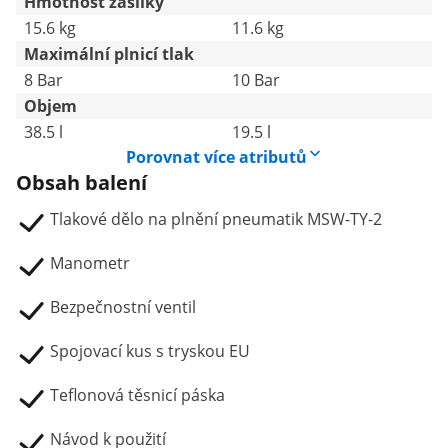
Hmotnost zásilky
15.6 kg
11.6 kg
Maximální plnicí tlak
8 Bar
10 Bar
Objem
38.5 l
19.5 l
Porovnat více atributů
Obsah balení
Tlakové dělo na plnění pneumatik MSW-TY-2
Manometr
Bezpečnostní ventil
Spojovací kus s tryskou EU
Teflonová těsnicí páska
Návod k použití