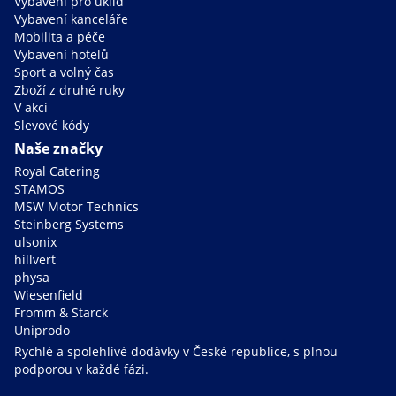
Vybavení pro úklid
Vybavení kanceláře
Mobilita a péče
Vybavení hotelů
Sport a volný čas
Zboží z druhé ruky
V akci
Slevové kódy
Naše značky
Royal Catering
STAMOS
MSW Motor Technics
Steinberg Systems
ulsonix
hillvert
physa
Wiesenfield
Fromm & Starck
Uniprodo
Rychlé a spolehlivé dodávky v České republice, s plnou
podporou v každé fázi.