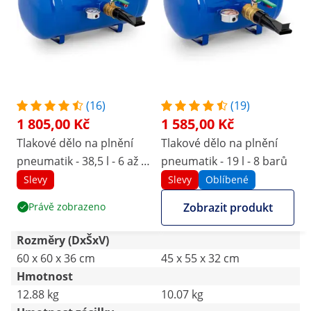
(16)
(19)
1 805,00 Kč
1 585,00 Kč
Tlakové dělo na plnění
Tlakové dělo na plnění
pneumatik - 38,5 l - 6 až 8
pneumatik - 19 l - 8 barů
barů
Slevy
Slevy
Oblíbené
Právě zobrazeno
Zobrazit produkt
Rozměry (DxŠxV)
60 x 60 x 36 cm
45 x 55 x 32 cm
Hmotnost
12.88 kg
10.07 kg