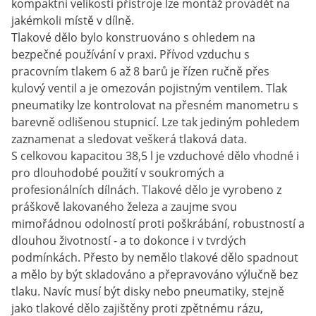
kompaktní velikosti přístroje lze montáž provádět na
jakémkoli místě v dílně.
Tlakové dělo bylo konstruováno s ohledem na
bezpečné používání v praxi. Přívod vzduchu s
pracovním tlakem 6 až 8 barů je řízen ručně přes
kulový ventil a je omezován pojistným ventilem. Tlak
pneumatiky lze kontrolovat na přesném manometru s
barevně odlišenou stupnicí. Lze tak jediným pohledem
zaznamenat a sledovat veškerá tlaková data.
S celkovou kapacitou 38,5 l je vzduchové dělo vhodné i
pro dlouhodobé použití v soukromých a
profesionálních dílnách. Tlakové dělo je vyrobeno z
práškově lakovaného železa a zaujme svou
mimořádnou odolností proti poškrábání, robustností a
dlouhou životností - a to dokonce i v tvrdých
podmínkách. Přesto by nemělo tlakové dělo spadnout
a mělo by být skladováno a přepravováno výlučně bez
tlaku. Navíc musí být disky nebo pneumatiky, stejně
jako tlakové dělo zajištěny proti zpětnému rázu,