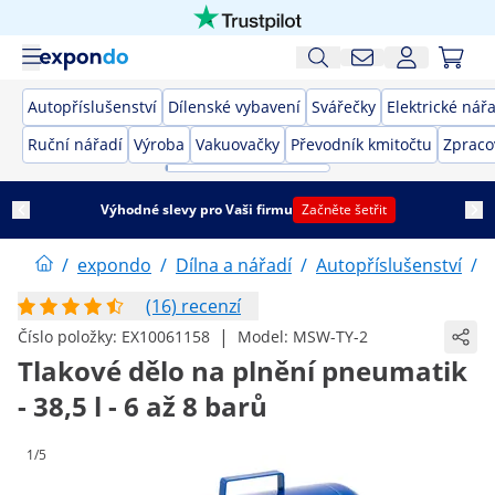
Autopříslušenství
Dílenské vybavení
Svářečky
Elektrické nář
Ruční nářadí
Výroba
Vakuovačky
Převodník kmitočtu
Zpraco
Výhodné slevy pro Vaši firmu
Začněte šetřit
/
expondo
/
Dílna a nářadí
/
Autopříslušenství
/
(16) recenzí
|
Číslo položky:
EX10061158
Model:
MSW-TY-2
Tlakové dělo na plnění pneumatik
- 38,5 l - 6 až 8 barů
1/5