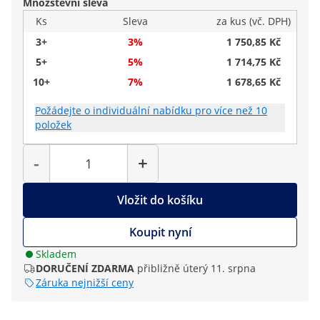
Množstevní sleva
Ks
Sleva
za kus (vč. DPH)
3+
3%
1 750,85 Kč
5+
5%
1 714,75 Kč
10+
7%
1 678,65 Kč
Požádejte o individuální nabídku pro více než 10
položek
Počet
-
+
Vložit do košíku
Koupit nyní
Skladem
DORUČENÍ ZDARMA
přibližně úterý 11. srpna
Záruka nejnižší ceny