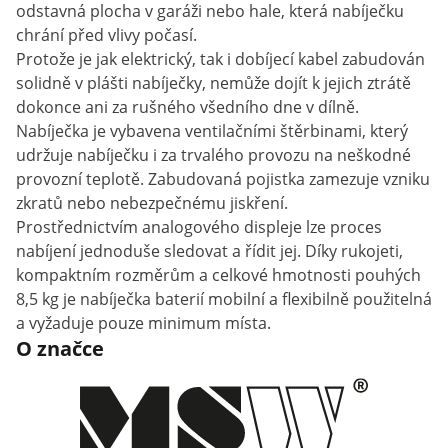
odstavná plocha v garáži nebo hale, která nabíječku
chrání před vlivy počasí.
Protože je jak elektrický, tak i dobíjecí kabel zabudován
solidně v plášti nabíječky, nemůže dojít k jejich ztrátě
dokonce ani za rušného všedního dne v dílně.
Nabíječka je vybavena ventilačními štěrbinami, který
udržuje nabíječku i za trvalého provozu na neškodné
provozní teplotě. Zabudovaná pojistka zamezuje vzniku
zkratů nebo nebezpečnému jiskření.
Prostřednictvím analogového displeje lze proces
nabíjení jednoduše sledovat a řídit jej. Díky rukojeti,
kompaktním rozměrům a celkové hmotnosti pouhých
8,5 kg je nabíječka baterií mobilní a flexibilně použitelná
a vyžaduje pouze minimum místa.
O značce