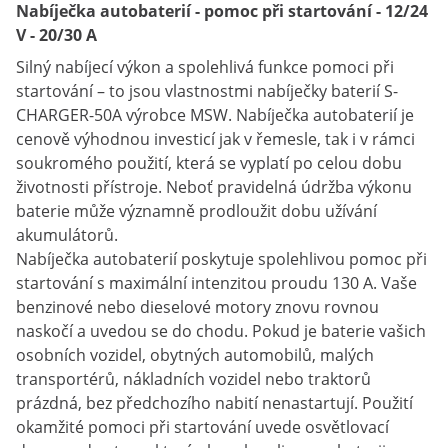
Nabíječka autobaterií - pomoc při startování - 12/24
V - 20/30 A
Silný nabíjecí výkon a spolehlivá funkce pomoci při
startování – to jsou vlastnostmi nabíječky baterií S-
CHARGER-50A výrobce MSW. Nabíječka autobaterií je
cenově výhodnou investicí jak v řemesle, tak i v rámci
soukromého použití, která se vyplatí po celou dobu
životnosti přístroje. Neboť pravidelná údržba výkonu
baterie může významně prodloužit dobu užívání
akumulátorů.
Nabíječka autobaterií poskytuje spolehlivou pomoc při
startování s maximální intenzitou proudu 130 A. Vaše
benzinové nebo dieselové motory znovu rovnou
naskočí a uvedou se do chodu. Pokud je baterie vašich
osobních vozidel, obytných automobilů, malých
transportérů, nákladních vozidel nebo traktorů
prázdná, bez předchozího nabití nenastartují. Použití
okamžité pomoci při startování uvede osvětlovací