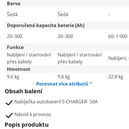
Barva
Šedá
Šedá
-
Doporučená kapacita baterie [Ah]
20–300
20–300
60–1 000
Funkce
Nabíjení / startování
Nabíjení / startování
Nabíjení,
přes kabely
přes kabely
Hmotnost
9.6 kg
9.6 kg
22.8 kg
Porovnat více atributů
Obsah balení
Nabíječka autobaterií S-CHARGER- 50A
Návod k provozu
Popis produktu