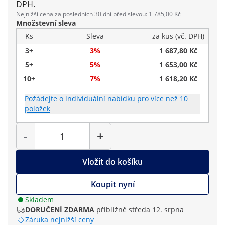
DPH.
Nejnižší cena za posledních 30 dní před slevou: 1 785,00 Kč
Množstevní sleva
Ks
Sleva
za kus (vč. DPH)
3+
3%
1 687,80 Kč
5+
5%
1 653,00 Kč
10+
7%
1 618,20 Kč
Požádejte o individuální nabídku pro více než 10
položek
Počet
-
+
Vložit do košíku
Koupit nyní
Skladem
DORUČENÍ ZDARMA
přibližně středa 12. srpna
Záruka nejnižší ceny