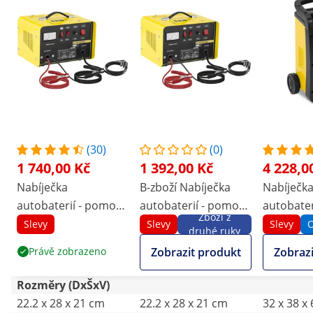
(30)
(0)
1 740,00 Kč
1 392,00 Kč
4 228,0
Nabíječka
B-zboží Nabíječka
Nabíječk
autobaterií - pomoc
autobaterií - pomoc
autobater
Zboží z
při startování - 12/24
při startování - 12/24
při starto
Slevy
Slevy
Slevy
O
druhé ruky
V - 20/30 A
V - 20/30 A
V - 100 A
Právě zobrazeno
Zobrazit produkt
Zobrazi
Rozměry (DxŠxV)
22.2 x 28 x 21 cm
22.2 x 28 x 21 cm
32 x 38 x