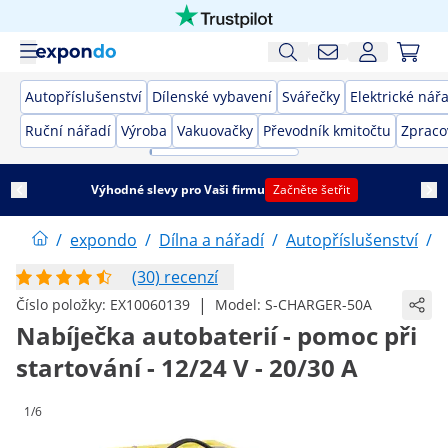
Autopříslušenství
Dílenské vybavení
Svářečky
Elektrické nář
Ruční nářadí
Výroba
Vakuovačky
Převodník kmitočtu
Zpraco
Výhodné slevy pro Vaši firmu
Začněte šetřit
/
expondo
/
Dílna a nářadí
/
Autopříslušenství
/
(30) recenzí
|
Číslo položky:
EX10060139
Model:
S-CHARGER-50A
Nabíječka autobaterií - pomoc při
startování - 12/24 V - 20/30 A
1/6