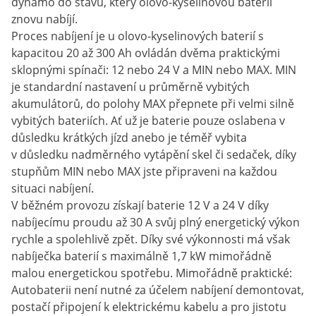
dynamo do stavu, který olovo-kyselinovou baterii
znovu nabíjí.
Proces nabíjení je u olovo-kyselinových baterií s
kapacitou 20 až 300 Ah ovládán dvěma praktickými
sklopnými spínači: 12 nebo 24 V a MIN nebo MAX. MIN
je standardní nastavení u průměrně vybitých
akumulátorů, do polohy MAX přepnete při velmi silně
vybitých bateriích. Ať už je baterie pouze oslabena v
důsledku krátkých jízd anebo je téměř vybita
v důsledku nadměrného vytápění skel či sedaček, díky
stupňům MIN nebo MAX jste připraveni na každou
situaci nabíjení.
V běžném provozu získají baterie 12 V a 24 V díky
nabíjecímu proudu až 30 A svůj plný energetický výkon
rychle a spolehlivě zpět. Díky své výkonnosti má však
nabíječka baterií s maximálně 1,7 kW mimořádně
malou energetickou spotřebu. Mimořádně praktické:
Autobaterii není nutné za účelem nabíjení demontovat,
postačí připojení k elektrickému kabelu a pro jistotu