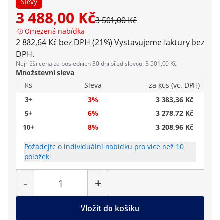
Slevy
3 488,00 Kč
3 501,00 Kč
Omezená nabídka
2 882,64 Kč bez DPH (21%)
Vystavujeme faktury bez
DPH.
Nejnižší cena za posledních 30 dní před slevou: 3 501,00 Kč
Množstevní sleva
Ks
Sleva
za kus (vč. DPH)
3+
3%
3 383,36 Kč
5+
6%
3 278,72 Kč
10+
8%
3 208,96 Kč
Požádejte o individuální nabídku pro více než 10
položek
Počet
-
+
Vložit do košíku