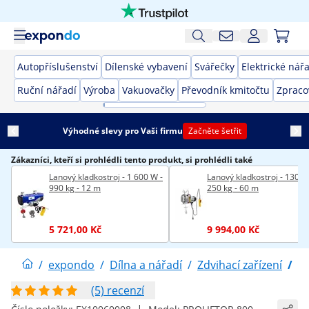
Autopříslušenství
Dílenské vybavení
Svářečky
Elektrické nář
Ruční nářadí
Výroba
Vakuovačky
Převodník kmitočtu
Zpraco
Výhodné slevy pro Vaši firmu
Začněte šetřit
Zákazníci, kteří si prohlédli tento produkt, si prohlédli také
Lanový kladkostroj - 1 600 W -
Lanový kladkostroj - 1300 
990 kg - 12 m
250 kg - 60 m
5 721,00 Kč
9 994,00 Kč
/
expondo
/
Dílna a nářadí
/
Zdvihací zařízení
/
El
(5) recenzí