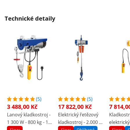
Technické detaily
(5)
(5)
3 488,00 Kč
17 822,00 Kč
7 814,0
Lanový kladkostroj -
Elektrický řetězový
Kladkostr
1 300 W - 800 kg - 12
kladkostroj - 2.000 kg
elektrický
m
- 6 m
m
Slevy
Slevy
Oblíbené
Slevy
O