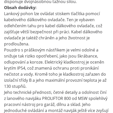
disponuje dvojnásobnou tažnou silou.
Obsah dodávky:
Lankový pohon lze ovládat stiskem tlačítka pomocí
kabelového dálkového ovladače. Ten je vybaven
odlehčením tahu pro kabel dálkového ovladače, což
zajišťuje větší bezpečnost při práci. Kabel dálkového
ovladače je taktéž chráněn a jeho životnost je
prodloužena.
Pouzdro s práškovým nástřikem je velmi odolné a
snižuje tak riziko opotřebení, jako jsou škrábance,
odlupování a koroze. Elektrický kladkostroj je oceněn
krytím IP54, což znamená ochranu proti pronikání
nečistot a vody. Kromě toho je kladkostroj zařazen do
izolační třídy B a jeho maximální provozní teplota je až
130 stupňů.
Jeho technické přednosti, četné detaily a odolnost činí
z lanového navijáku PROLIFTOR 800 od MSW spolehlivý
pracovní nástroj pro garáž, dílnu a sklad. Jeho
jednoduché ovládání a montáž naviják ještě více zvyšují