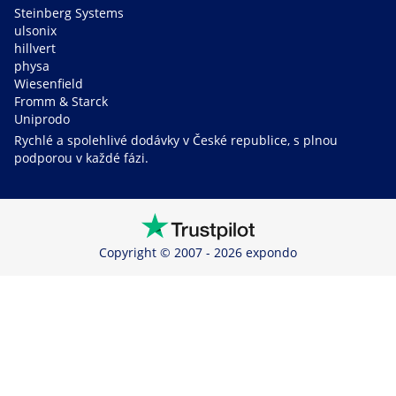
Steinberg Systems
ulsonix
hillvert
physa
Wiesenfield
Fromm & Starck
Uniprodo
Rychlé a spolehlivé dodávky v České republice, s plnou
podporou v každé fázi.
Copyright © 2007 - 2026 expondo