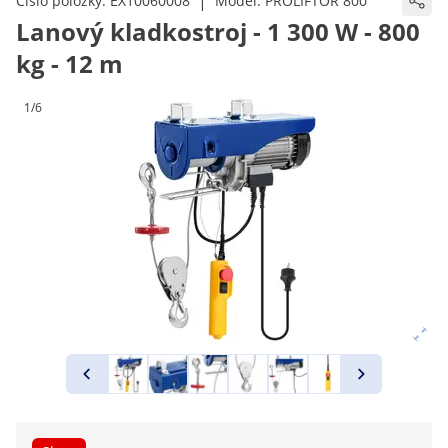
|
Číslo položky:
EX10060008
Model:
PROLIFTOR 800
Lanový kladkostroj - 1 300 W - 800
kg - 12 m
1/6