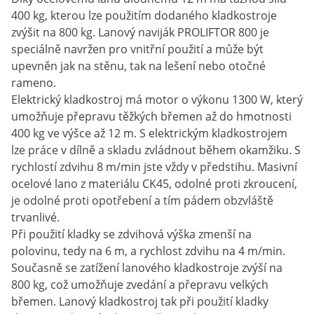
400 kg, kterou lze použitím dodaného kladkostroje
zvýšit na 800 kg. Lanový naviják PROLIFTOR 800 je
speciálně navržen pro vnitřní použití a může být
upevněn jak na stěnu, tak na lešení nebo otočné
rameno.
Elektrický kladkostroj má motor o výkonu 1300 W, který
umožňuje přepravu těžkých břemen až do hmotnosti
400 kg ve výšce až 12 m. S elektrickým kladkostrojem
lze práce v dílně a skladu zvládnout během okamžiku. S
rychlostí zdvihu 8 m/min jste vždy v předstihu. Masivní
ocelové lano z materiálu CK45, odolné proti zkroucení,
je odolné proti opotřebení a tím pádem obzvláště
trvanlivé.
Při použití kladky se zdvihová výška zmenší na
polovinu, tedy na 6 m, a rychlost zdvihu na 4 m/min.
Současně se zatížení lanového kladkostroje zvýší na
800 kg, což umožňuje zvedání a přepravu velkých
břemen. Lanový kladkostroj tak při použití kladky