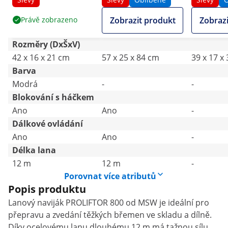
Právě zobrazeno
Zobrazit produkt
Zobrazi
Rozměry (DxŠxV)
42 x 16 x 21 cm
57 x 25 x 84 cm
39 x 17 x
Barva
Modrá
-
-
Blokování s háčkem
Ano
Ano
-
Dálkové ovládání
Ano
Ano
-
Délka lana
12 m
12 m
-
Porovnat více atributů
Popis produktu
Lanový naviják PROLIFTOR 800 od MSW je ideální pro
přepravu a zvedání těžkých břemen ve skladu a dílně.
Díky ocelovému lanu dlouhému 12 m má tažnou sílu