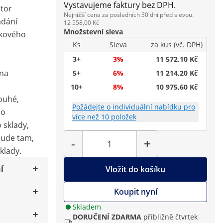
Vystavujeme faktury bez DPH.
tor
Nejnižší cena za posledních 30 dní před slevou:
ádání
12 558,00 Kč
Množstevní sleva
lkového
Ks
Sleva
za kus (vč. DPH)
3+
3%
11 572,10 Kč
ena
5+
6%
11 214,20 Kč
10+
8%
10 975,60 Kč
louhé,
Požádejte o individuální nabídku pro
no
více než 10 položek
o sklady,
Počet
všude tam,
-
+
klady.
í
Vložit do košíku
Koupit nyní
Skladem
DORUČENÍ ZDARMA
přibližně čtvrtek