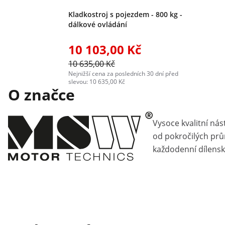
Kladkostroj s pojezdem - 800 kg -
dálkové ovládání
10 103,00 Kč
10 635,00 Kč
Nejnižší cena za posledních 30 dní před
slevou: 10 635,00 Kč
O značce
Vysoce kvalitní nás
od pokročilých pr
každodenní dílensk