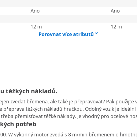
Ano
Ano
12 m
12 m
Porovnat více atributů
u těžkých nákladů.
jen zvedat břemena, ale také je přepravovat? Pak použijte
řeprava těžkých nákladů hračkou. Odolný vozík je ideální p
 třeba přemisťovat těžké náklady. Je vhodný pro ocelové no
ckých potřeb
600. W výkonný motor zvedá s 8 m/min břemenem o hmotnosti