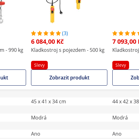
(3)
6 084,00 Kč
7 093,00 
m - 990 kg
Kladkostroj s pojezdem - 500 kg
Kladkostroj
Slevy
Slevy
dukt
Zobrazit produkt
Zob
45 x 41 x 34 cm
44 x 42 x 3
Modrá
Modrá
Ano
Ano