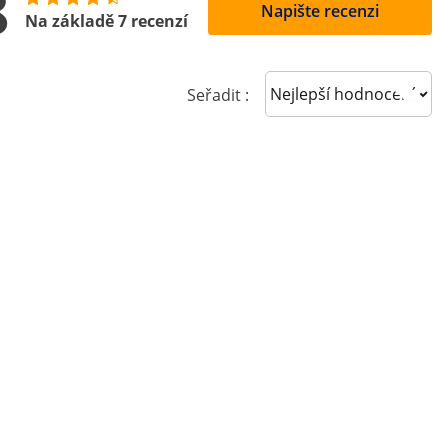
8
Napište recenzi
Na základě 7 recenzí
Sort reviews
Seřadit :