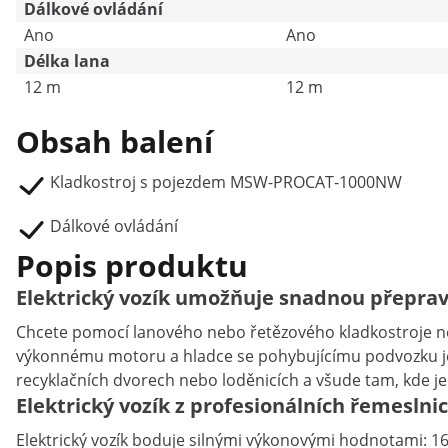
Dálkové ovládání
Ano
Ano
Délka lana
12 m
12 m
Obsah balení
Kladkostroj s pojezdem MSW-PROCAT-1000NW
Dálkové ovládání
Popis produktu
Elektrický vozík umožňuje snadnou přeprav
Chcete pomocí lanového nebo řetězového kladkostroje ne
výkonnému motoru a hladce se pohybujícímu podvozku je p
recyklačních dvorech nebo loděnicích a všude tam, kde je
Elektrický vozík z profesionálních řemeslni
Elektrický vozík boduje silnými výkonovými hodnotami: 1