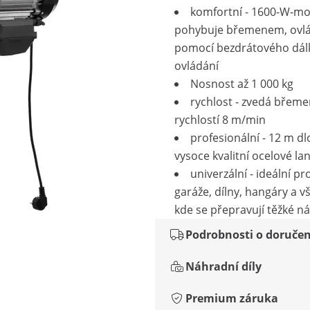
komfortní - 1600-W-mo
pohybuje břemenem, ovl
pomocí bezdrátového dá
ovládání
Nosnost až 1 000 kg
rychlost - zvedá břem
rychlostí 8 m/min
profesionální - 12 m d
vysoce kvalitní ocelové la
univerzální - ideální pr
garáže, dílny, hangáry a 
kde se přepravují těžké ná
Podrobnosti o doručen
Náhradní díly
Premium záruka