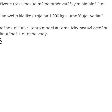
řivené trase, pokud má poloměr zatáčky minimálně 1 m.
st lanového kladkostroje na 1 000 kg a umožňuje zvedání
pečnostní funkci tento model automaticky zastaví zvedání
iknutí nečistot nebo vody.
é