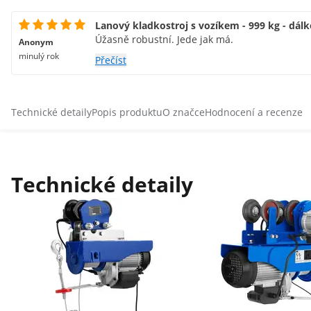
Lanový kladkostroj s vozíkem - 999 kg - dál
Úžasně robustní. Jede jak má.
Anonym
minulý rok
Přečíst
Technické detaily
Popis produktu
O značce
Hodnocení a recenze
Technické detaily