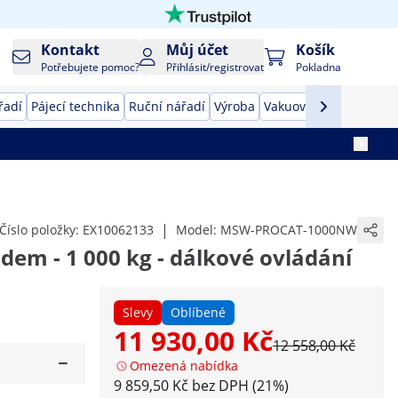
Kontakt
Můj účet
Košík
Potřebujete pomoc?
Přihlásit/registrovat
Pokladna
řadí
Pájecí technika
Ruční nářadí
Výroba
Vakuovačky
Převodník
|
Číslo položky:
EX10062133
Model:
MSW-PROCAT-1000NW
zdem - 1 000 kg - dálkové ovládání
Slevy
Oblíbené
11 930,00 Kč
12 558,00 Kč
Omezená nabídka
9 859,50 Kč bez DPH (21%)