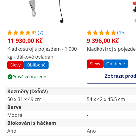
(7)
(16)
11 930,00 Kč
9 396,00 Kč
Kladkostroj s pojezdem - 1 000
Kladkostroj s pojezde
kg - dálkové ovládání
Slevy
Oblíbené
Slevy
Oblíbené
Zobrazit pro
Právě zobrazeno
Rozměry (DxŠxV)
50 x 31 x 49 cm
54 x 42 x 45.5 cm
Barva
Modrá
-
Blokování s háčkem
Ano
Ano