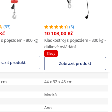
(33)
(6)
Kč
10 103,00 Kč
 s pojezdem - 800 kg
Kladkostroj s pojezdem - 800 kg -
dálkové ovládání
Slevy
razit produkt
Zobrazit produkt
8 cm
44 x 32 x 43 cm
Modrá
Ano