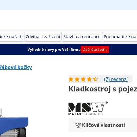
rické nářadí
Zdvihací zařízení
Stavba a renovace
Pneumatické ná
Výhodné slevy pro Vaši firmu
Začněte šetřit
eřábové kočky
(7) recenzí
Kladkostroj s poje
Klíčové vlastnosti