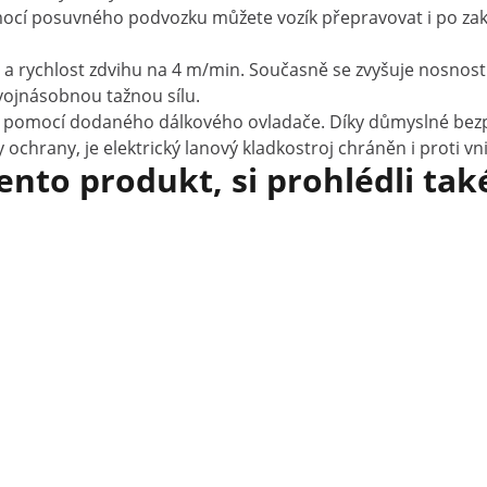
ocí posuvného podvozku můžete vozík přepravovat i po zak
6 m a rychlost zdvihu na 4 m/min. Současně se zvyšuje nosno
dvojnásobnou tažnou sílu.
ítka pomocí dodaného dálkového ovladače. Díky důmyslné bez
ochrany, je elektrický lanový kladkostroj chráněn i proti vn
tento produkt, si prohlédli tak