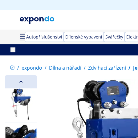
Autopříslušenství
Dílenské vybavení
Svářečky
Elekt
/
expondo
/
Dílna a nářadí
/
Zdvihací zařízení
/
J