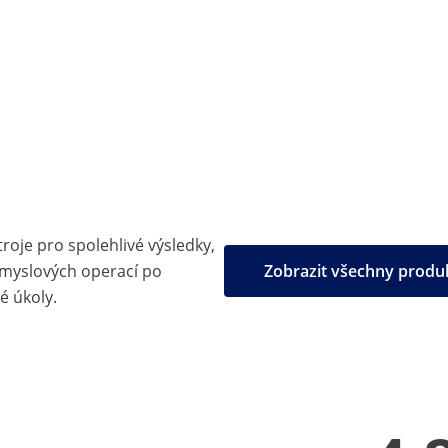
troje pro spolehlivé výsledky,
ůmyslových operací po
Zobrazit všechny prod
é úkoly.