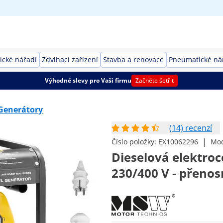
rické nářadí
Zdvihací zařízení
Stavba a renovace
Pneumatické ná
Výhodné slevy pro Vaši firmu
Začněte šetřit
Generátory
(14) recenzí
|
Číslo položky:
EX10062296
Mod
Dieselová elektroce
230/400 V - přenos