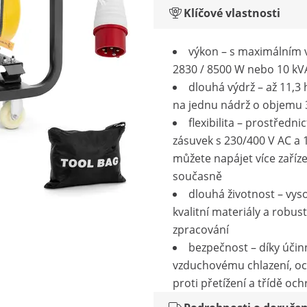
Klíčové vlastnosti
výkon – s maximálním
2830 / 8500 W nebo 10 kV
dlouhá výdrž – až 11,3
na jednu nádrž o objemu 3
flexibilita – prostřednic
zásuvek s 230/400 V AC a 
můžete napájet více zaříze
současně
dlouhá životnost – vys
kvalitní materiály a robust
zpracování
bezpečnost – díky úči
vzduchovému chlazení, o
proti přetížení a třídě oc