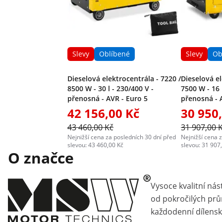
Slevy
Oblíbené
Slevy
Ob
Dieselová elektrocentrála - 7220 /
Dieselová el
8500 W - 30 l - 230/400 V -
7500 W - 16 
přenosná - AVR - Euro 5
přenosná - 
42 156,00 Kč
30 950
43 460,00 Kč
31 907,00 
Nejnižší cena za posledních 30 dní před
Nejnižší cena 
slevou: 43 460,00 Kč
slevou: 31 907
O značce
Vysoce kvalitní nás
od pokročilých pr
každodenní dílensk