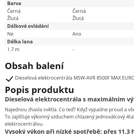
Barva
Černá
Černá
Žlutá
Žlutá
Dálkové ovládání
Ne
Ano
Délka lana
1.7 m
-
Obsah balení
Dieselová elektrocentrála MSW-AVR 8500F MAX EUR
Popis produktu
Dieselová elektrocentrála s maximálním v
Najednou zhasla světla. Co teď? Když vypadne proud a vše
To zajišťuje výkonný vzduchem chlazený jednoválcový 4t
elektrocentrálou.
Vysoký výkon při nízké spotřebě: přes 11,3