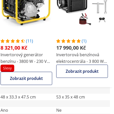
(11)
(1)
8 321,00 Kč
17 990,00 Kč
Invertorový generátor
Invertorová benzínová
benzínu - 3800 W - 230 V
elektrocentrála - 3 800 W -
AC - navíjecí startování
230 V AC / 12 V DC -
Slevy
Zobrazit produkt
lankový startér
Zobrazit produkt
48 x 33.3 x 47.5 cm
53 x 35 x 48 cm
Ano
Ne