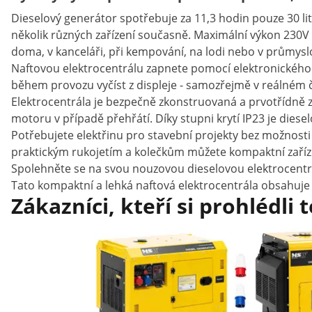
Dieselový generátor spotřebuje za 11,3 hodin pouze 30 li
několik různých zařízení současně. Maximální výkon 230V 
doma, v kanceláři, při kempování, na lodi nebo v průmys
Naftovou elektrocentrálu zapnete pomocí elektronického 
během provozu vyčíst z displeje - samozřejmě v reálném čas
Elektrocentrála je bezpečně zkonstruovaná a prvotřídně 
motoru v případě přehřátí. Díky stupni krytí IP23 je diesel
Potřebujete elektřinu pro stavební projekty bez možnosti 
praktickým rukojetím a kolečkům můžete kompaktní zaříze
Spolehněte se na svou nouzovou dieselovou elektrocent
Tato kompaktní a lehká naftová elektrocentrála obsahuje 
Zákazníci, kteří si prohlédli 