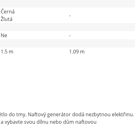
Černá
-
Žlutá
Ne
-
1.5 m
1.09 m
ětlo do tmy. Naftový generátor dodá nezbytnou elektřinu.
m a vybavte svou dílnu nebo dům naftovou