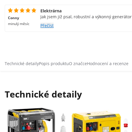
Elektrárna
Jak jsem již psal, robustní a výkonný generátor
Conny
minulý měsíc
Přečíst
Technické detaily
Popis produktu
O značce
Hodnocení a recenze
Technické detaily