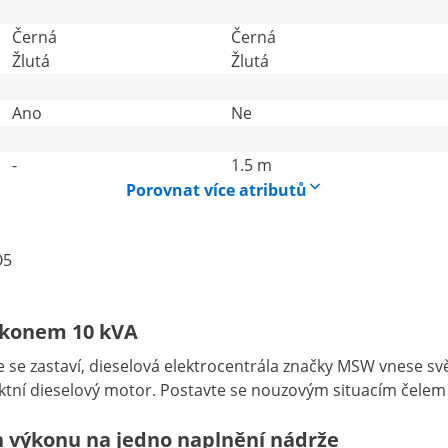
Černá
Černá
Žlutá
Žlutá
Ano
Ne
-
1.5 m
Porovnat více atributů
O5
ýkonem 10 kVA
 se zastaví, dieselová elektrocentrála značky MSW vnese sv
aktní dieselový motor. Postavte se nouzovým situacím čele
 h výkonu na jedno naplnění nádrže