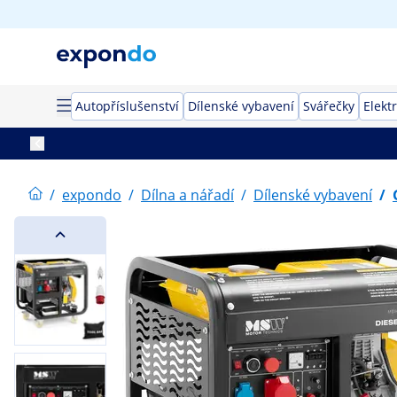
Autopříslušenství
Dílenské vybavení
Svářečky
Elekt
/
expondo
/
Dílna a nářadí
/
Dílenské vybavení
/