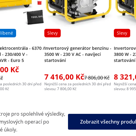
líbené
Slevy
Slevy
ektrocentrála - 6370 /
Invertorový generátor benzínu -
Invertorov
l - 230/400 V -
3500 W - 230 V AC - navíjecí
3800 W - 2
AVR - Euro 5
startování
startování
,00 Kč
7 416,00 Kč
8 321,
7 806,00 Kč
Kč
za posledních 30 dní před
Nejnižší cena za posledních 30 dní před
Nejnižší cena
,00 Kč
slevou: 7 806,00 Kč
slevou: 8 995
troje pro spolehlivé výsledky,
ůmyslových operací po
Zobrazit všechny prod
é úkoly.