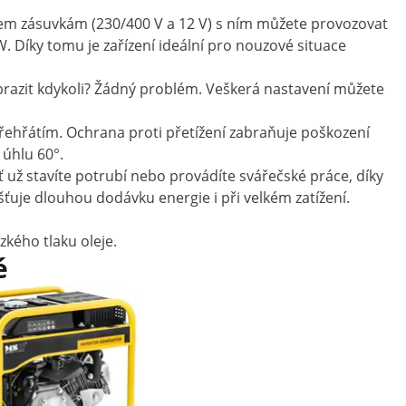
třem zásuvkám (230/400 V a 12 V) s ním můžete provozovat
 Díky tomu je zařízení ideální pro nouzové situace
brazit kdykoli? Žádný problém. Veškerá nastavení můžete
ehřátím. Ochrana proti přetížení zabraňuje poškození
 úhlu 60°.
ť už stavíte potrubí nebo provádíte svářečské práce, díky
ťuje dlouhou dodávku energie i při velkém zatížení.
kého tlaku oleje.
é