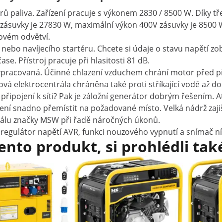
trů paliva. Zařízení pracuje s výkonem 2830 / 8500 W. Díky 
zásuvky je 27830 W, maximální výkon 400V zásuvky je 8500 W.
lovém odvětví.
nebo navíjecího startéru. Chcete si údaje o stavu napětí zo
e. Přístroj pracuje při hlasitosti 81 dB.
zpracovaná. Účinné chlazení vzduchem chrání motor před př
ová elektrocentrála chráněna také proti stříkající vodě až do
připojení k síti? Pak je záložní generátor dobrým řešením. A
ní snadno přemístit na požadované místo. Velká nádrž zajiš
rálu značky MSW při řadě náročných úkonů.
regulátor napětí AVR, funkci nouzového vypnutí a snímač níz
tento produkt, si prohlédli tak