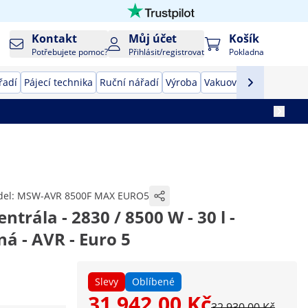
Kontakt
Můj účet
Košík
Potřebujete pomoc?
Přihlásit/registrovat
Pokladna
řadí
Pájecí technika
Ruční nářadí
Výroba
Vakuovačky
Převodník
el:
MSW-AVR 8500F MAX EURO5
ntrála - 2830 / 8500 W - 30 l -
ná - AVR - Euro 5
Slevy
Oblíbené
31 942,00 Kč
32 930,00 Kč