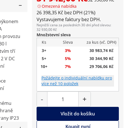
Omezená nabídka
26 398,35 Kč bez DPH (21%)
Vystavujeme faktury bez DPH.
 výkonem
Nejnižší cena za posledních 30 dní před slevou:
A
32 930,00 Kč
Množstevní sleva
 h provozu
Ks
Sleva
za kus (vč. DPH)
0 l
3+
3%
30 983,74 Kč
tvím tří
12 V DC
5+
5%
30 344,90 Kč
ní
10+
7%
29 706,06 Kč
Požádejte o individuální nabídku pro
oce
více než 10 položek
ní
Počet
-
+
nnému
chraně
Vložit do košíku
hrany IP23
Koupit nyní