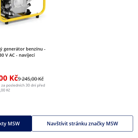
ý generátor benzínu -
30 V AC - navíjecí
00 Kč
9 245,00 Kč
 za posledních 30 dní před
,00 Kč
ukty MSW
Navštívit stránku značky MSW