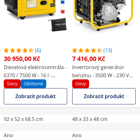
(6)
(13)
30 950,00 Kč
7 416,00 Kč
Dieselová elektrocentrála -
Invertorový generátor
6370 / 7500 W - 16 l -
benzínu - 3500 W - 230 V
230/400 V - přenosná - AVR
AC - navíjecí startování
Slevy
Oblíbené
Slevy
- Euro 5
Zobrazit produkt
Zobrazit produkt
92 x 52 x 68.5 cm
48 x 33 x 48 cm
Ano
Ano