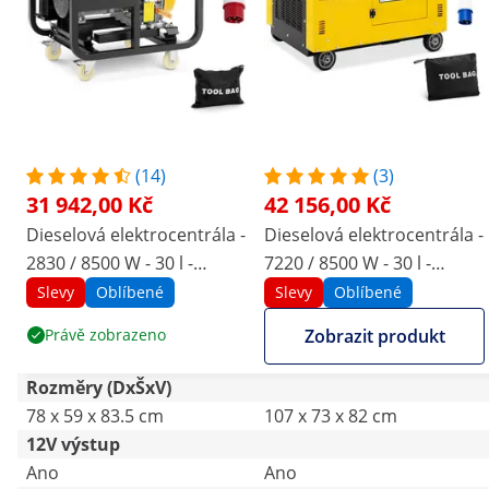
(14)
(3)
31 942,00 Kč
42 156,00 Kč
Dieselová elektrocentrála -
Dieselová elektrocentrála -
2830 / 8500 W - 30 l -
7220 / 8500 W - 30 l -
230/400 V - přenosná -
230/400 V - přenosná -
Slevy
Oblíbené
Slevy
Oblíbené
AVR - Euro 5
AVR - Euro 5
Právě zobrazeno
Zobrazit produkt
Rozměry (DxŠxV)
78 x 59 x 83.5 cm
107 x 73 x 82 cm
12V výstup
Ano
Ano