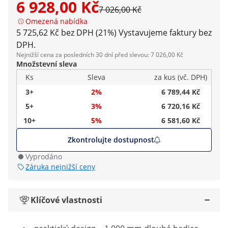
6 928,00 Kč
7 026,00 Kč
Omezená nabídka
5 725,62 Kč bez DPH (21%)
Vystavujeme faktury bez
DPH.
Nejnižší cena za posledních 30 dní před slevou: 7 026,00 Kč
Množstevní sleva
Ks
Sleva
za kus (vč. DPH)
3+
2%
6 789,44 Kč
5+
3%
6 720,16 Kč
10+
5%
6 581,60 Kč
Zkontrolujte dostupnost
Vyprodáno
Záruka nejnižší ceny
Klíčové vlastnosti