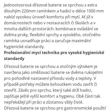
Jednootvorová dřezové baterie se sprchou s extra
dlouhým 220mm ramínkem a hadicí o délce 1000 mm
nabízí vysokou úroveň komfortu při mytí. Ať již v
domácnostech nebo v restauracích či školách a v
mnoha dalších prostorách: kombinace ovládání se
dvěma prvky, flexibilní sprchy a vysokého, otočného
ramínka usnadňuje práci a zaručuje maximální
hygienické standardy.
Profesionální mycí technika pro vysoké hygienické
standardy
Dřezová baterie se sprchou a otočným výtokem je
navržena jako směšovací baterie se dvěma rukojeťmi
pro pohodlné nastavení přívodu vody a teploty. V
případě potřeby můžete kohoutkem vodu zavřít či
otevřít. Závěs pro sprchu, který také drží hadici,
zajišťuje ještě vyšší komfort a hygienu. Obě části tak
nepřekážejí při práci a zůstanou vždy čisté.
Dřezová baterie se sprchou pro gastronomické použití