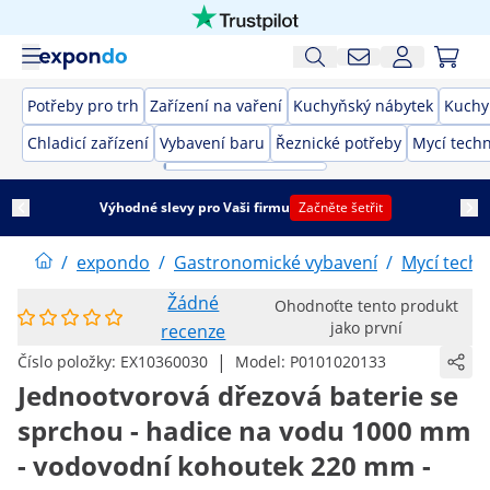
Potřeby pro trh
Zařízení na vaření
Kuchyňský nábytek
Kuchy
Chladicí zařízení
Vybavení baru
Řeznické potřeby
Mycí techn
Výhodné slevy pro Vaši firmu
Začněte šetřit
/
expondo
/
Gastronomické vybavení
/
Mycí techn
Žádné
Ohodnoťte tento produkt
jako první
recenze
|
Číslo položky:
EX10360030
Model:
P0101020133
Jednootvorová dřezová baterie se
sprchou - hadice na vodu 1000 mm
- vodovodní kohoutek 220 mm -