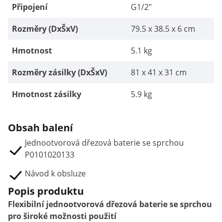
Připojení
G1/2"
Rozměry (DxŠxV)
79.5 x 38.5 x 6 cm
Hmotnost
5.1 kg
Rozměry zásilky (DxŠxV)
81 x 41 x 31 cm
Hmotnost zásilky
5.9 kg
Obsah balení
Jednootvorová dřezová baterie se sprchou
P0101020133
Návod k obsluze
Popis produktu
Flexibilní jednootvorová dřezová baterie se sprchou
pro široké možnosti použití