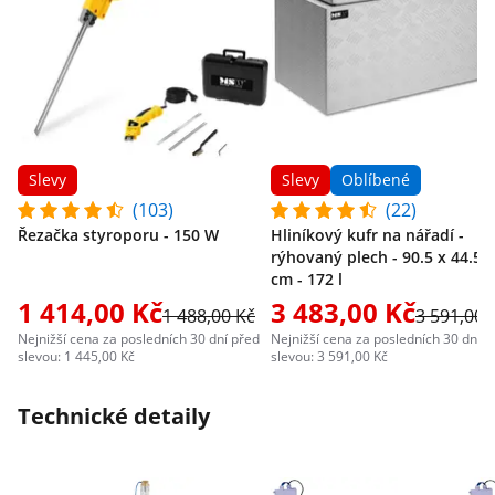
Slevy
Slevy
Oblíbené
(103)
(22)
Řezačka styroporu - 150 W
Hliníkový kufr na nářadí -
rýhovaný plech - 90.5 x 44.5 x
cm - 172 l
1 414,00 Kč
3 483,00 Kč
1 488,00 Kč
3 591,00 
Nejnižší cena za posledních 30 dní před
Nejnižší cena za posledních 30 dní p
slevou: 1 445,00 Kč
slevou: 3 591,00 Kč
Technické detaily