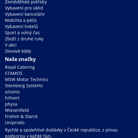
Zemědělské potřeby
Vybavení pro úklid
Vybavení kanceláře
Mobilita a péče
Vybavení hotelů
Sport a volný čas
Zboží z druhé ruky
V akci
Slevové kódy
Naše značky
Royal Catering
STAMOS
MSW Motor Technics
Steinberg Systems
ulsonix
hillvert
physa
Wiesenfield
Fromm & Starck
Uniprodo
Rychlé a spolehlivé dodávky v České republice, s plnou
podporou v každé fázi.