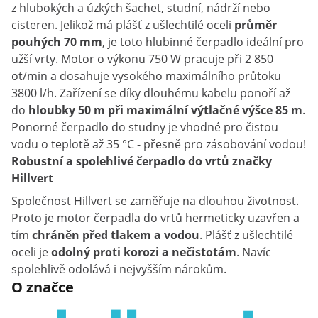
z hlubokých a úzkých šachet, studní, nádrží nebo
cisteren. Jelikož má plášť z ušlechtilé oceli
průměr
pouhých 70 mm
, je toto hlubinné čerpadlo ideální pro
užší vrty. Motor o výkonu 750 W pracuje při 2 850
ot/min a dosahuje vysokého maximálního průtoku
3800 l/h. Zařízení se díky dlouhému kabelu ponoří až
do
hloubky 50 m při
maximální výtlačné výšce 85 m
.
Ponorné čerpadlo do studny je vhodné pro čistou
vodu o teplotě až 35 °C - přesně pro zásobování vodou!
Robustní a spolehlivé čerpadlo do vrtů značky
Hillvert
Společnost Hillvert se zaměřuje na dlouhou životnost.
Proto je motor čerpadla do vrtů hermeticky uzavřen a
tím
chráněn před tlakem a vodou
. Plášť z ušlechtilé
oceli je
odolný proti korozi a nečistotám
. Navíc
spolehlivě odolává i nejvyšším nárokům.
O značce