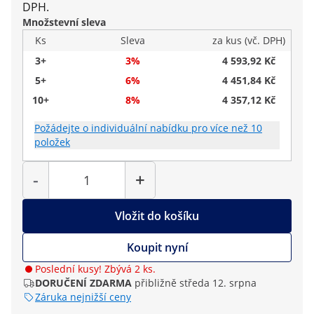
DPH.
Množstevní sleva
Ks
Sleva
za kus (vč. DPH)
3+
3%
4 593,92 Kč
5+
6%
4 451,84 Kč
10+
8%
4 357,12 Kč
Požádejte o individuální nabídku pro více než 10
položek
Počet
-
+
Vložit do košíku
Koupit nyní
Poslední kusy! Zbývá 2 ks.
DORUČENÍ ZDARMA
přibližně středa 12. srpna
Záruka nejnižší ceny