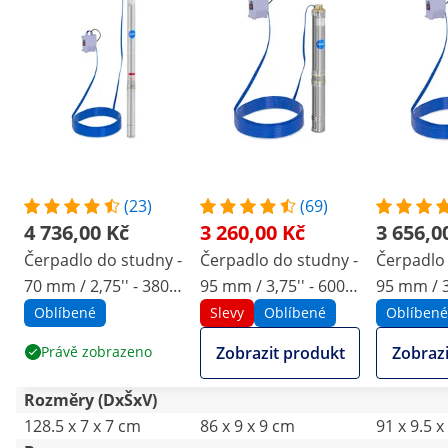
(23)
(69)
4 736,00 Kč
3 260,00 Kč
3 656,0
Čerpadlo do studny -
Čerpadlo do studny -
Čerpadlo 
70 mm / 2,75'' - 3800
95 mm / 3,75'' - 6000
95 mm / 3
l/h - 750 W - kabel 50
l/h - 750 W - kabel 20
800 l/h - 
Oblíbené
Slevy
Oblíbené
Oblíbené
m / dopravní výška
m / dopravní výška
kabel 20 
Právě zobrazeno
Zobrazit produkt
Zobrazi
85 m - ušlechtilá ocel
72 m - ušlechtilá ocel
dopravní
- ušlechti
Rozměry (DxŠxV)
128.5 x 7 x 7 cm
86 x 9 x 9 cm
91 x 9.5 x