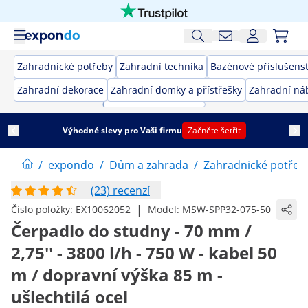
Zahradnické potřeby
Zahradní technika
Bazénové příslušenst
Zahradní dekorace
Zahradní domky a přístřešky
Zahradní ná
Výhodné slevy pro Vaši firmu
Začněte šetřit
/
expondo
/
Dům a zahrada
/
Zahradnické potřeb
(23) recenzí
|
Číslo položky:
EX10062052
Model:
MSW-SPP32-075-50
Čerpadlo do studny - 70 mm /
2,75'' - 3800 l/h - 750 W - kabel 50
m / dopravní výška 85 m -
ušlechtilá ocel