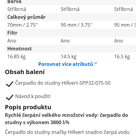
Barva
Stříbrná
Stříbrná
Stříbrná
Celkový průměr
70mm / 2.75''
95 mm / 3.75''
95 mm / 3
Filtr
Ano
Ano
Ano
Hmotnost
16.85 kg
14.5 kg
16.5 kg
Porovnat více atributů
Obsah balení
Čerpadlo do studny Hillvert-SPP32-075-50
Návod k použití
Popis produktu
Rychlé čerpání velkého množství vody: čerpadlo do
studny s výkonem 3800 l/h
Čerpadlo do studny značky Hillvert snadno čerpá vodu