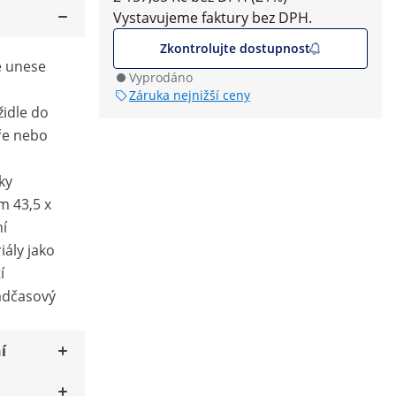
Vystavujeme faktury bez DPH.
Zkontrolujte dostupnost
e unese
Vyprodáno
Záruka nejnižší ceny
židle do
ře nebo
ky
m 43,5 x
í
ály jako
í
nadčasový
í