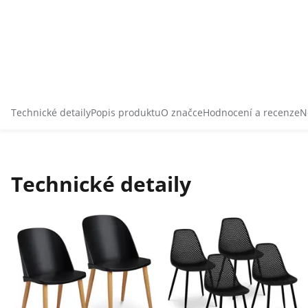
Technické detaily
Popis produktu
O značce
Hodnocení a recenze
N
Technické detaily