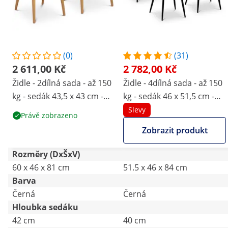
(0)
(31)
2 611,00 Kč
2 782,00 Kč
Židle - 2dílná sada - až 150
Židle - 4dílná sada - až 150
kg - sedák 43,5 x 43 cm -
kg - sedák 46 x 51,5 cm -
černá - transparentní
černá
Slevy
Právě zobrazeno
opěrka
Zobrazit produkt
Rozměry (DxŠxV)
60 x 46 x 81 cm
51.5 x 46 x 84 cm
Barva
Černá
Černá
Hloubka sedáku
42 cm
40 cm