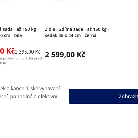
á sada - až 150 kg -
Židle - 2dílná sada - až 150 kg -
0 cm - bílá
sedák 45 x 44 cm - černá
00 Kč
2 395,00 Kč
2 599,00 Kč
za posledních 30 dní před
00 Kč
ek a kancelářské vybavení
ní, pohodlná a efektivní
Zobrazi