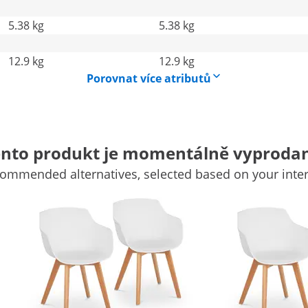
5.38 kg
5.38 kg
12.9 kg
12.9 kg
Porovnat více atributů
nto produkt je momentálně vyproda
ommended alternatives, selected based on your inter
celáře nebo čekárny
čekárnu: Na pohodlné židli STAR_SEAT_11 značky Fromm &
 sedí vždy a všude pohodlně. Židle samozřejmě zvýší také