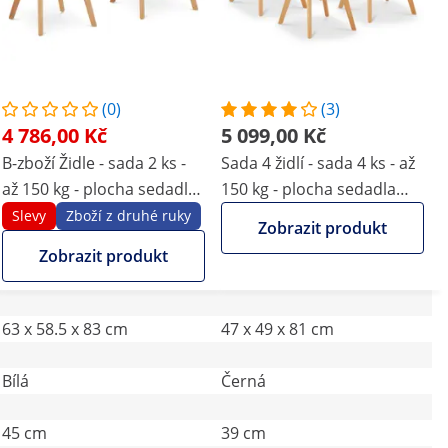
(0)
(3)
4 786,00 Kč
5 099,00 Kč
B-zboží Židle - sada 2 ks -
Sada 4 židlí - sada 4 ks - až
až 150 kg - plocha sedadla
150 kg - plocha sedadla
490 x 450 x 450 mm - Bílá
470 x 390 x 430 mm -
Slevy
Zboží z druhé ruky
Zobrazit produkt
Černá
Zobrazit produkt
63 x 58.5 x 83 cm
47 x 49 x 81 cm
Bílá
Černá
45 cm
39 cm