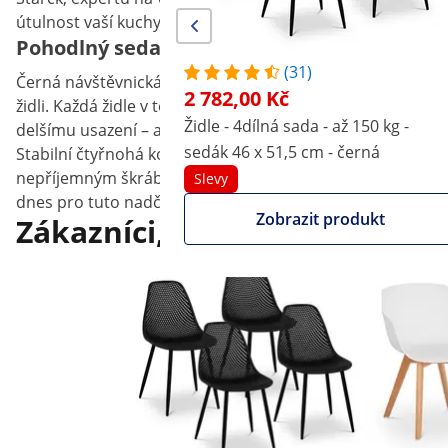
útulnost vaší kuchyně nebo balkonu.
Pohodlný sedací nábytek ze sortimentu po
(31)
Černá návštěvnická židle z odolného plastu má velký sedá
2 782,00 Kč
židli. Každá židle v této 2dílné sadě unese hmotnost až 
Židle - 4dílná sada - až 150 kg -
delšímu usazení – ať už ve stylové kavárně nebo v odpo
sedák 46 x 51,5 cm - černá
Stabilní čtyřnohá konstrukce zajišťuje trvalou bezpečnost
nepříjemným škrábancům. Použité materiály, jako je polyp
Slevy
dnes pro tuto nadčasově elegantní plastovou židli, a pozdv
Zobrazit produkt
Zákazníci, kteří si prohlédli 