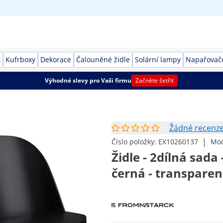
t
Kufrboxy
Dekorace
Čalouněné židle
Solární lampy
Napařovač
Výhodné slevy pro Vaši firmu
Začněte šetřit
Žádné recenz
|
Číslo položky:
EX10260137
Mod
Židle - 2dílná sada 
černá - transparen