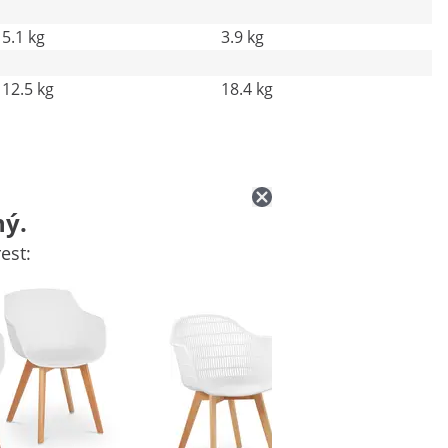
5.1 kg
3.9 kg
12.5 kg
18.4 kg
ný.
est: