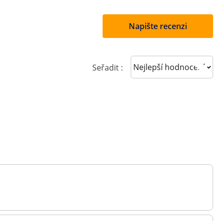
Napište recenzi
Sort reviews
Seřadit :