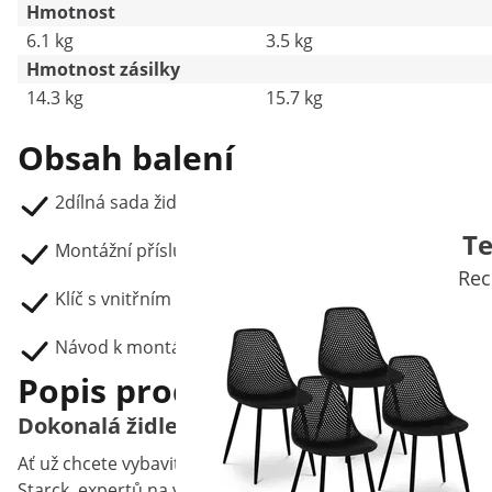
Hmotnost
6.1 kg
3.5 kg
Hmotnost zásilky
14.3 kg
15.7 kg
Obsah balení
2dílná sada židlí STAR_SEAT_11
Te
Montážní příslušenství
Rec
Klíč s vnitřním šestihranem
Návod k montáži
Popis produktu
Dokonalá židle do restaurace, kavárny kan
Ať už chcete vybavit restauraci, bistro, kancelář nebo 
Starck, expertů na vysoce kvalitní vybavení kanceláří, se