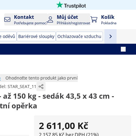
Kontakt
Můj účet
Košík
Potřebujete pomoc?
Přihlásit/registrovat
Pokladna
e oděvů
Bariérové sloupky
Ochlazovače vzduchu
e
Ohodnoťte tento produkt jako první
el:
STAR_SEAT_11
- až 150 kg - sedák 43,5 x 43 cm -
tní opěrka
2 611,00 Kč
2 157,85 Kč bez DPH (21%)