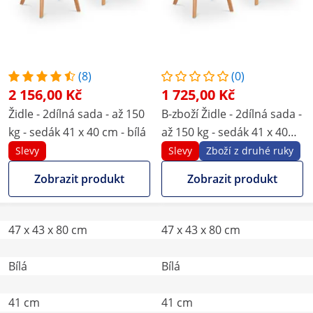
(8)
(0)
2 156,00 Kč
1 725,00 Kč
Židle - 2dílná sada - až 150
B-zboží Židle - 2dílná sada -
kg - sedák 41 x 40 cm - bílá
až 150 kg - sedák 41 x 40
cm - bílá
Slevy
Slevy
Zboží z druhé ruky
Zobrazit produkt
Zobrazit produkt
47 x 43 x 80 cm
47 x 43 x 80 cm
Bílá
Bílá
41 cm
41 cm