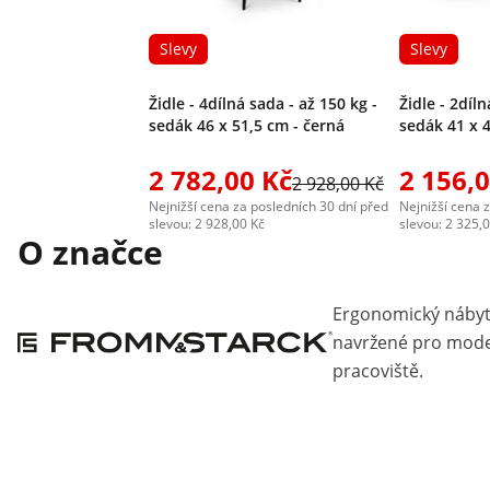
Slevy
Slevy
Židle - 4dílná sada - až 150 kg -
Židle - 2díln
sedák 46 x 51,5 cm - černá
sedák 41 x 4
2 782,00 Kč
2 156,
2 928,00 Kč
Nejnižší cena za posledních 30 dní před
Nejnižší cena 
slevou: 2 928,00 Kč
slevou: 2 325,
O značce
Ergonomický nábyt
navržené pro moder
pracoviště.