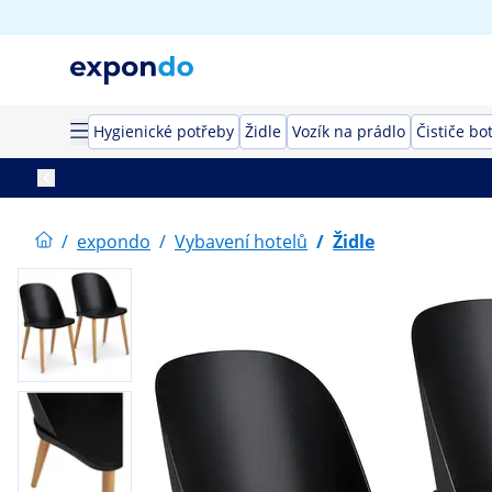
Hygienické potřeby
Židle
Vozík na prádlo
Čističe bo
/
expondo
/
Vybavení hotelů
/
Židle