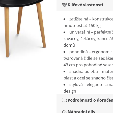
Klíčové vlastnosti
zatížitelná – konstrukc
hmotnost až 150 kg
univerzální – perfektní 
kavárny, čekárny, kancelá
domů
pohodlná – ergonomic
tvarovaná židle se sedáke
43 cm pro pohodlné sezen
snadná údržba – materi
plast a ocel se snadno čist
stylová – elegantní a 
design
Podrobnosti o doručen
Náhradní díly