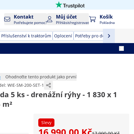
Kontakt
Můj účet
Košík
Potřebujete pomoc?
Přihlásit/registrovat
Pokladna
Příslušenství k traktorům
Oplocení
Potřeby pro domácí mazlíčky
e
Ohodnoťte tento produkt jako první
el:
WIE-SM-200-SET-1
da 5 ks - drenážní rýhy - 1 830 x 1
5 m²
Slevy
16 990,00 Kč
17 990,00 Kč