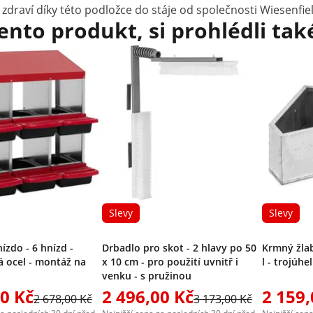
raví díky této podložce do stáje od společnosti Wiesenfiel
tento produkt, si prohlédli tak
Slevy
Slevy
ízdo - 6 hnízd -
Drbadlo pro skot - 2 hlavy po 50
Krmný žlab
 ocel - montáž na
x 10 cm - pro použití uvnitř i
l - trojúhe
venku - s pružinou
00 Kč
2 496,00 Kč
2 159,
2 678,00 Kč
3 173,00 Kč