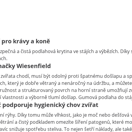
 pro krávy a koně
zpečná a čistá podlahová krytina ve stájích a výbězích. Díky
ách.
načky Wiesenfield
 zvířata chodí, musí být odolný proti špatnému došlapu a sp
ch, který je dobře větraný a nenáročný na údržbu, a můžete 
 Pružnost a strukturovaný povrch na horní straně umožňují zv
 vlastnosti a výborně tlumí došlap. Gumová podlaha do stáje
podporuje hygienický chov zvířat
 rýhy. Díky tomu může vlhkost, jako je moč nebo dešťová vod
ětrání a čistý podkladem omezíte šíření patogenů, které mo
 snižuje spotřebu steliva. To nejen šetří náklady, ale také dí