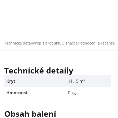
Technické detaily
Popis produktu
O značce
Hodnocení a recenze
Technické detaily
Kryt
11.15 m²
Hmotnost
0 kg
Obsah balení