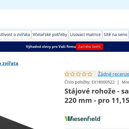
tlivost o zvířata
Včelařské potřeby
Lisovací matrice
Sítě na seno
Výhodné slevy pro Vaši firmu
Začněte šetřit
o zvířata
Žádné recenz
|
Číslo položky:
EX18000522
Mod
Stájové rohože - sa
220 mm - pro 11,1