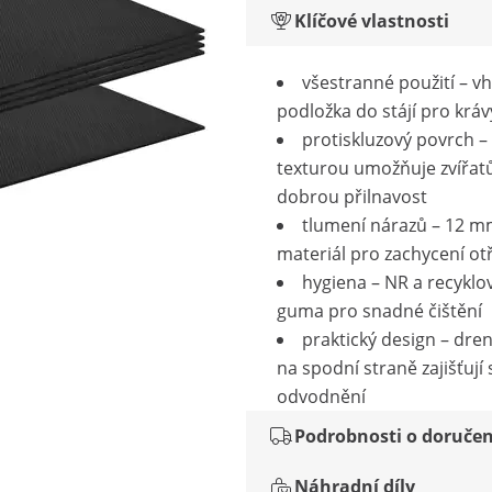
Klíčové vlastnosti
všestranné použití – v
podložka do stájí pro kráv
protiskluzový povrch –
texturou umožňuje zvířa
dobrou přilnavost
tlumení nárazů – 12 mm
materiál pro zachycení ot
hygiena – NR a recyklo
guma pro snadné čištění
praktický design – dre
na spodní straně zajišťují 
odvodnění
Podrobnosti o doručen
Náhradní díly