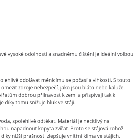
 své vysoké odolnosti a snadnému čištění je ideální volbou
olehlivě odolávat měnícímu se počasí a vlhkosti. S touto
omezit zdroje nebezpečí, jako jsou bláto nebo kaluže.
ířatům dobrou přilnavost k zemi a přispívají tak k
 díky tomu snižuje hluk ve stáji.
a, spolehlivě odtékat. Materiál je necitlivý na
hou napadnout kopyta zvířat. Proto se stájová rohož
ky nižší prašnosti zlepšuje vnitřní klima ve stájích.