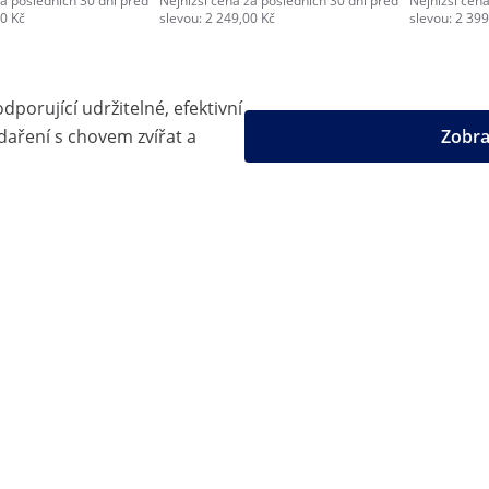
za posledních 30 dní před
Nejnižší cena za posledních 30 dní před
Nejnižší cena
00 Kč
slevou: 2 249,00 Kč
slevou: 2 399
dporující udržitelné, efektivní
daření s chovem zvířat a
Zobra