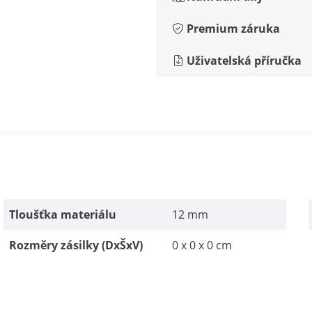
Premium záruka
Uživatelská příručka
Tloušťka materiálu
12 mm
Rozměry zásilky (DxŠxV)
0 x 0 x 0 cm