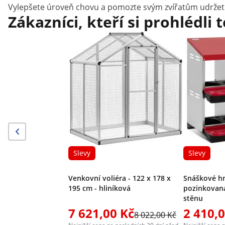
Vylepšete úroveň chovu a pomozte svým zvířatům udržet zd
Zákazníci, kteří si prohlédli 
Slevy
Slevy
Venkovní voliéra - 122 x 178 x
Snáškové hn
195 cm - hliníková
pozinkovaná
stěnu
7 621,00 Kč
2 410,
8 022,00 Kč