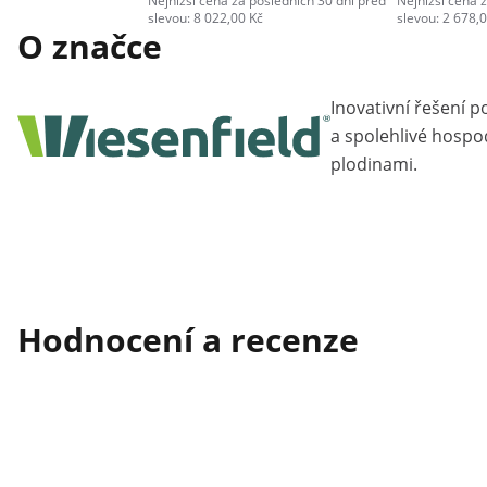
Nejnižší cena za posledních 30 dní před
Nejnižší cena 
slevou: 8 022,00 Kč
slevou: 2 678,
O značce
Inovativní řešení po
a spolehlivé hospo
plodinami.
Hodnocení a recenze