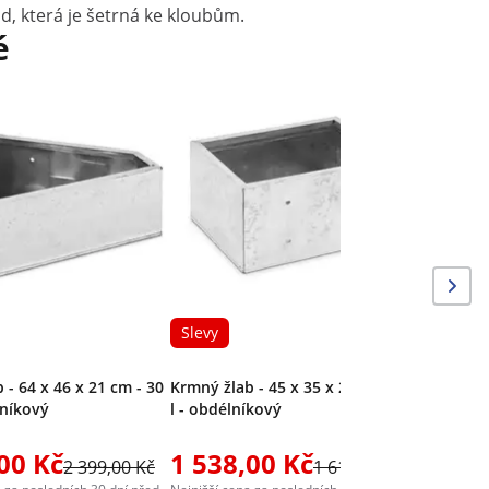
d, která je šetrná ke kloubům.
é
Snáškové 
pozinkov
Slevy
 - 64 x 46 x 21 cm - 30
Krmný žlab - 45 x 35 x 23 cm - 36
lníkový
l - obdélníkový
00 Kč
1 538,00 Kč
2 399,00 Kč
1 619,00 Kč
2 657