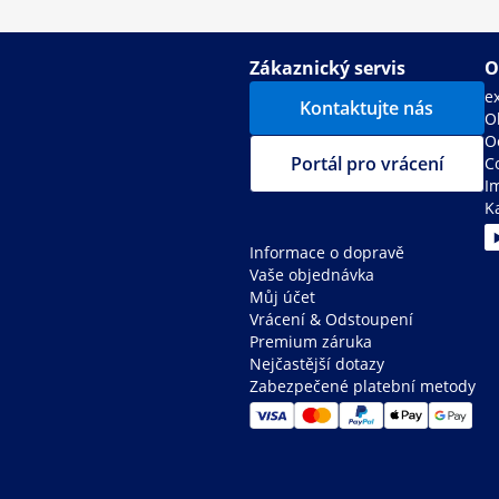
Zákaznický servis
O
e
Kontaktujte nás
O
O
Portál pro vrácení
C
I
K
Informace o dopravě
Vaše objednávka
Můj účet
Vrácení & Odstoupení
Premium záruka
Nejčastější dotazy
Zabezpečené platební metody