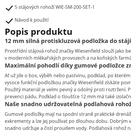
5 stájových rohoží WIE-SM-200-SET-1
Návod k použití
Popis produktu
12 mm silná protiskluzová podložka do stájí
Prvotřídní stájová rohož značky Wiesenfield slouží jako be
v moderních mlékařských provozech a na koňských farm
Maximální pohodlí díky gumové podložce z
Ať už jde o box, výběh nebo pastvinu, podklad, po kterém
vysoce funkční podložkou značky Wiesenfield získáte povr
Použitý materiál je velmi pevný a odolný proti roztržení.
prevenci pádu. Podklad o tloušťce 12 mm má také izolační
Naše snadno udržovatelná podlahová rohož 
Gumové podložky mají na spodní straně praktické drenážní
exkrementy a lze jej používat po dlouhou dobu. Dobrým v
snadno udržuje a čistí proudem vody. Podlahová rohož navíc