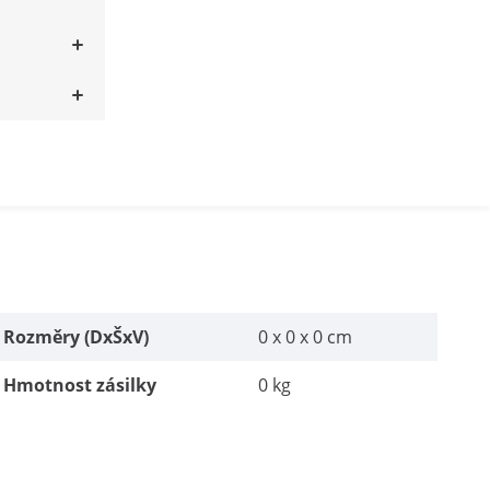
Rozměry (DxŠxV)
0 x 0 x 0 cm
Hmotnost zásilky
0 kg