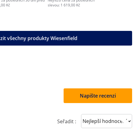
 za posledních 30 dní před
Nejnižší cena za posledních 30 dní před
,00 Kč
slevou: 1 619,00 Kč
zit všechny produkty Wiesenfield
Napište recenzi
Sort reviews
Seřadit :