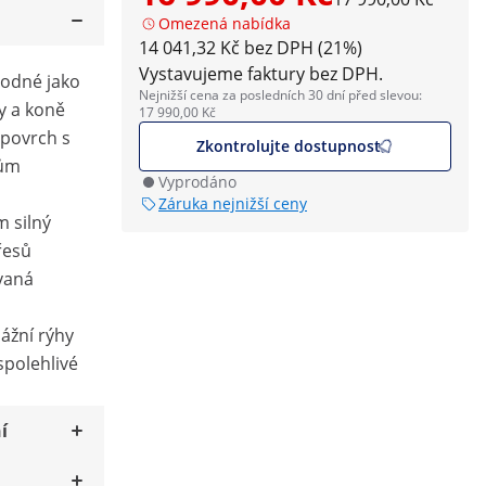
Omezená nabídka
14 041,32 Kč bez DPH (21%)
Vystavujeme faktury bez DPH.
hodné jako
Nejnižší cena za posledních 30 dní před slevou:
y a koně
17 990,00 Kč
 povrch s
Zkontrolujte dostupnost
tům
Vyprodáno
Záruka nejnižší ceny
 silný
řesů
vaná
nážní rýhy
spolehlivé
í