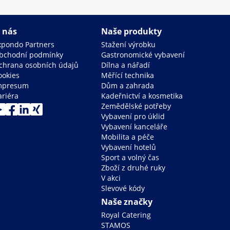
 nás
Naše produkty
xpondo Partners
Stažení výrobku
bchodní podmínky
Gastronomické vybavení
chrana osobních údajů
Dílna a nářadí
ookies
Měřící technika
mpresum
Dům a zahrada
ariéra
Kadeřnictví a kosmetika
Zemědělské potřeby
Vybavení pro úklid
Vybavení kanceláře
Mobilita a péče
Vybavení hotelů
Sport a volný čas
Zboží z druhé ruky
V akci
Slevové kódy
Naše značky
Royal Catering
STAMOS