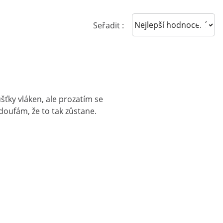
Sort reviews
Seřadit :
ušťky vláken, ale prozatím se
 doufám, že to tak zůstane.