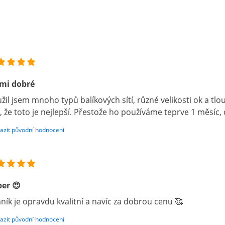
mi dobré
žil jsem mnoho typů balíkových sítí, různé velikosti ok a tlo
, že toto je nejlepší. Přestože ho používáme teprve 1 měsíc,
azit původní hodnocení
er 😍
ník je opravdu kvalitní a navíc za dobrou cenu 🥰
azit původní hodnocení