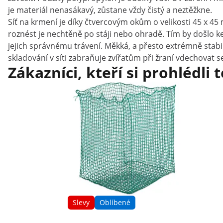
je materiál nenasákavý, zůstane vždy čistý a neztěžkne.
Síť na krmení je díky čtvercovým okům o velikosti 45 x 4
roznést je nechtěně po stáji nebo ohradě. Tím by došlo ke
jejich správnému trávení. Měkká, a přesto extrémně stabil
skladování v síti zabraňuje zvířatům při žraní vdechovat 
Zákazníci, kteří si prohlédli 
Slevy
Oblíbené