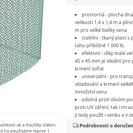
prostorná - plocha dna
velikosti 1,4 x 1,4 m a plni
m pro velké balíky sena
stabilní - tkaný plast s
tahu přibližně 1 000 N.
efektivní - díky malé vel
45 x 45 mm je ideální pro
krmení zvířat
univerzální - pro transp
skladování a krmení velk
množství sena
odolná proti vlivům poč
proti UV záření, tak i mra
ji tedy použít i venku a v z
elikosti ok a tloušťky vláken,
Podrobnosti o doručen
tože ho používáme teprve 1