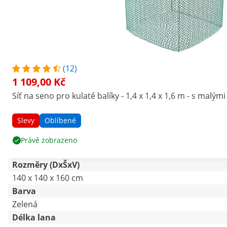
(12)
1 109,00 Kč
Síť na seno pro kulaté balíky - 1,4 x 1,4 x 1,6 m - s malými
Slevy
Oblíbené
Právě zobrazeno
Rozměry (DxŠxV)
140 x 140 x 160 cm
Barva
Zelená
Délka lana