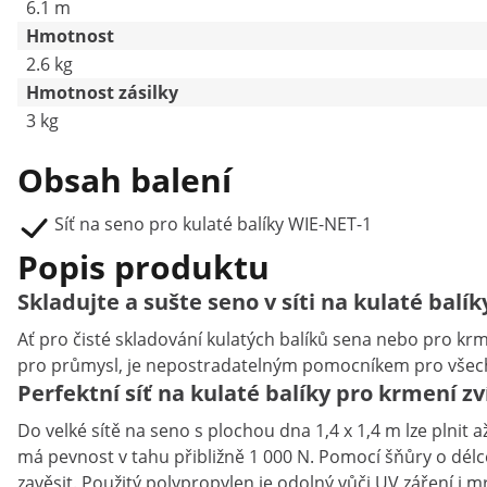
6.1 m
Hmotnost
2.6 kg
Hmotnost zásilky
3 kg
Obsah balení
Síť na seno pro kulaté balíky WIE-NET-1
Popis produktu
Skladujte a sušte seno v síti na kulaté balík
Ať pro čisté skladování kulatých balíků sena nebo pro kr
pro průmysl, je nepostradatelným pomocníkem pro všech
Perfektní síť na kulaté balíky pro krmení z
Do velké sítě na seno s plochou dna 1,4 x 1,4 m lze plnit 
má pevnost v tahu přibližně 1 000 N. Pomocí šňůry o délc
zavěsit. Použitý polypropylen je odolný vůči UV záření i