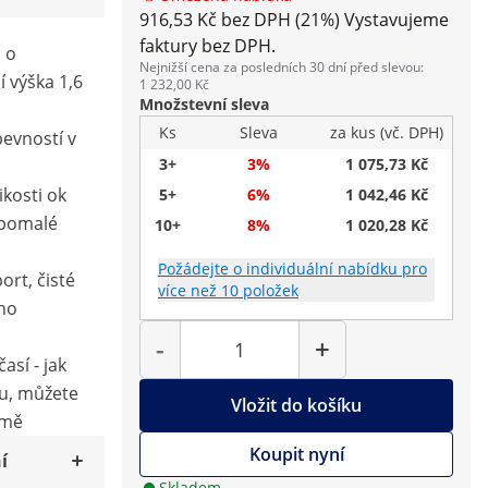
916,53 Kč bez DPH (21%)
Vystavujeme
faktury bez DPH.
 o
Nejnižší cena za posledních 30 dní před slevou:
cí výška 1,6
1 232,00 Kč
Množstevní sleva
Ks
Sleva
za kus (vč. DPH)
 pevností v
3+
3%
1 075,73 Kč
ikosti ok
5+
6%
1 042,46 Kč
 pomalé
10+
8%
1 020,28 Kč
Požádejte o individuální nabídku pro
ort, čisté
více než 10 položek
ého
Počet
-
+
así - jak
zu, můžete
Vložit do košíku
imě
Koupit nyní
í
Skladem