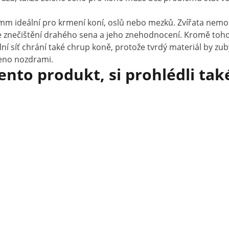
5 mm ideální pro krmení koní, oslů nebo mezků. Zvířata nem
 znečištění drahého sena a jeho znehodnocení. Kromě toho zv
ní síť chrání také chrup koně, protože tvrdý materiál by zub
seno nozdrami.
tento produkt, si prohlédli tak