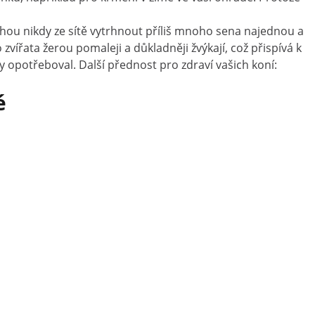
ohou nikdy ze sítě vytrhnout příliš mnoho sena najednou a
ířata žerou pomaleji a důkladněji žvýkají, což přispívá k
y opotřeboval. Další přednost pro zdraví vašich koní:
é