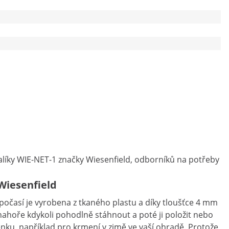
balíky WIE-NET-1 značky Wiesenfield, odborníků na potřeby
 Wiesenfield
m počasí je vyrobena z tkaného plastu a díky tloušťce 4 mm
nahoře kdykoli pohodlně stáhnout a poté ji položit nebo
enku, například pro krmení v zimě ve vaší ohradě. Protože