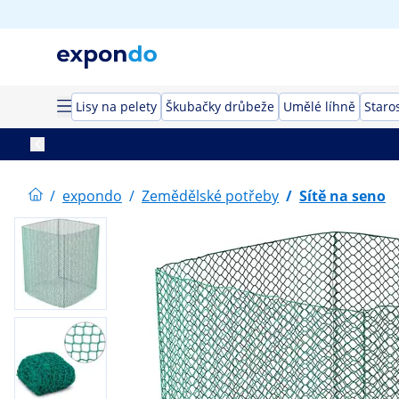
Lisy na pelety
Škubačky drůbeže
Umělé líhně
Staros
/
expondo
/
Zemědělské potřeby
/
Sítě na seno