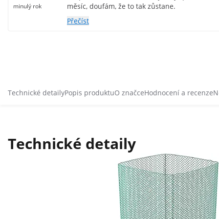
měsíc, doufám, že to tak zůstane.
minulý rok
Přečíst
Technické detaily
Popis produktu
O značce
Hodnocení a recenze
N
Technické detaily