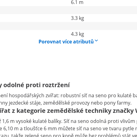
6.1 m
3.3 kg
4.3 kg
Porovnat více atributů
y odolné proti roztržení
mení hospodářských zvířat: robustní síť na seno pro kulaté 
ny jezdecké stáje, zemědělské provozy nebo pony farmy.
vířat z kategorie zemědělské techniky značky
až 1,6 m vysoké kulaté balíky. Síť na seno odolná proti vlivů
e 6,10 m a tloušťce 6 mm můžete síť na seno ve tvaru pytle 
 mrazu, takže zelené seno pro koně může bez problémů stát v