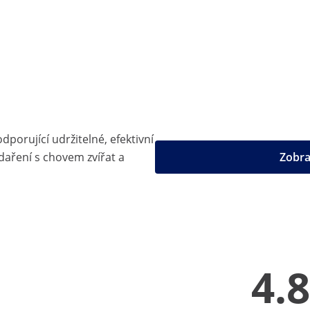
dporující udržitelné, efektivní
daření s chovem zvířat a
Zobra
4.8