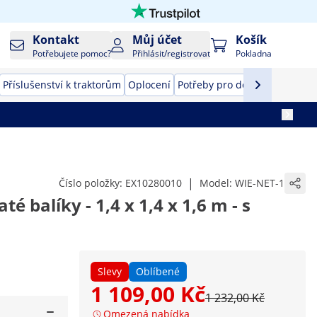
Kontakt
Můj účet
Košík
Potřebujete pomoc?
Přihlásit/registrovat
Pokladna
Příslušenství k traktorům
Oplocení
Potřeby pro domácí mazlíčky
|
Číslo položky:
EX10280010
Model:
WIE-NET-1
té balíky - 1,4 x 1,4 x 1,6 m - s
Slevy
Oblíbené
1 109,00 Kč
1 232,00 Kč
Omezená nabídka