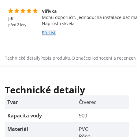
Vířivka
Mohu doporučit. Jednoduchá instalace bez man
Jiří
Naprosto skvělá
před 2 lety
Přečíst
Technické detaily
Popis produktu
O značce
Hodnocení a recenze
N
Technické detaily
Tvar
Čtverec
Kapacita vody
900 l
Materiál
PVC
Pěna