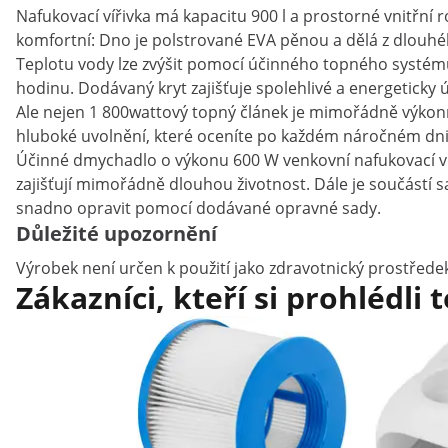
Nafukovací vířivka má kapacitu 900 l a prostorné vnitřní 
komfortní: Dno je polstrované EVA pěnou a dělá z dlouhé
Teplotu vody lze zvýšit pomocí účinného topného systému až
hodinu. Dodávaný kryt zajišťuje spolehlivé a energeticky
Ale nejen 1 800wattový topný článek je mimořádně výkonn
hluboké uvolnění, které oceníte po každém náročném dni.
Účinné dmychadlo o výkonu 600 W venkovní nafukovací ví
zajišťují mimořádně dlouhou životnost. Dále je součástí s
snadno opravit pomocí dodávané opravné sady.
Důležité upozornění
Výrobek není určen k použití jako zdravotnický prostřede
Zákazníci, kteří si prohlédli 