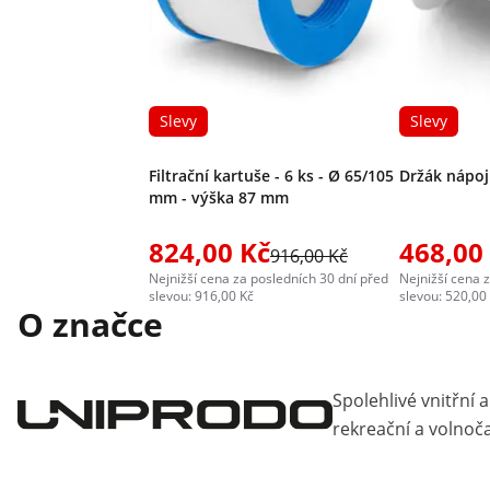
Slevy
Slevy
Filtrační kartuše - 6 ks - Ø 65/105
Držák nápoj
mm - výška 87 mm
824,00 Kč
468,00
916,00 Kč
Nejnižší cena za posledních 30 dní před
Nejnižší cena 
slevou: 916,00 Kč
slevou: 520,00
O značce
Spolehlivé vnitřní 
rekreační a volnoč