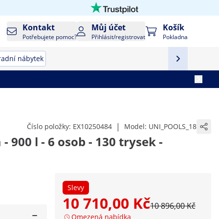
Kontakt
Můj účet
Košík
Potřebujete pomoc?
Přihlásit/registrovat
Pokladna
radní nábytek
|
Číslo položky:
EX10250484
Model:
UNI_POOLS_18
 900 l - 6 osob - 130 trysek -
Slevy
10 710,00 Kč
10 896,00 Kč
Omezená nabídka