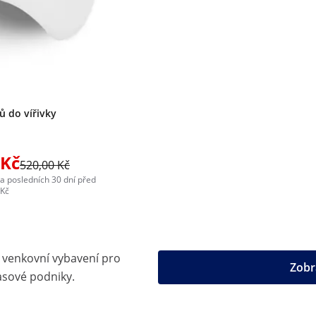
ů do vířivky
 Kč
520,00 Kč
za posledních 30 dní před
 Kč
a venkovní vybavení pro
Zobr
asové podniky.