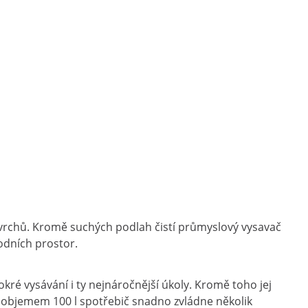
ovrchů. Kromě suchých podlah čistí průmyslový vysavač
hodních prostor.
ré vysávání i ty nejnáročnější úkoly. Kromě toho jej
objemem 100 l spotřebič snadno zvládne několik