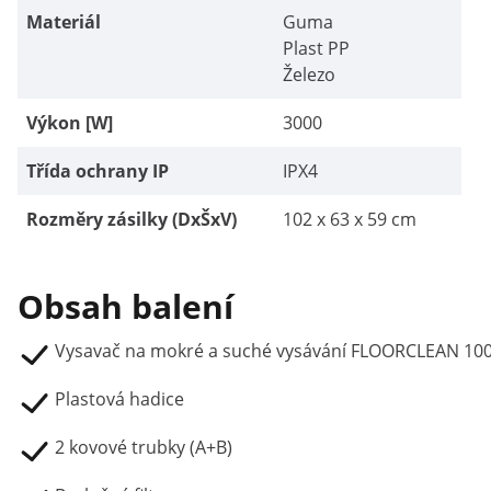
Materiál
Guma
Plast PP
Železo
Výkon [W]
3000
Třída ochrany IP
IPX4
Rozměry zásilky (DxŠxV)
102 x 63 x 59 cm
Obsah balení
Vysavač na mokré a suché vysávání FLOORCLEAN 1
Plastová hadice
2 kovové trubky (A+B)