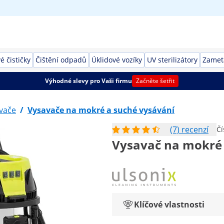
é čističky
Čištění odpadů
Úklidové vozíky
UV sterilizátory
Zameta
Výhodné slevy pro Vaši firmu
Začněte šetřit
vače
/
Vysavače na mokré a suché vysávání
(7) recenzí
Čí
Vysavač na mokré a
Klíčové vlastnosti