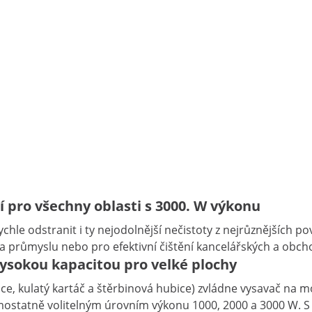
 pro všechny oblasti s 3000. W výkonu
le odstranit i ty nejodolnější nečistoty z nejrůznějších p
ě a průmyslu nebo pro efektivní čištění kancelářských a obc
ysokou kapacitou pro velké plochy
 kulatý kartáč a štěrbinová hubice) zvládne vysavač na mok
statně volitelným úrovním výkonu 1000, 2000 a 3000 W. S 