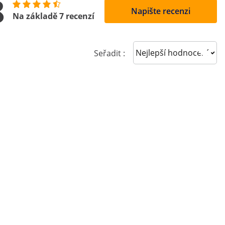
8
Napište recenzi
Na základě 7 recenzí
Sort reviews
Seřadit :