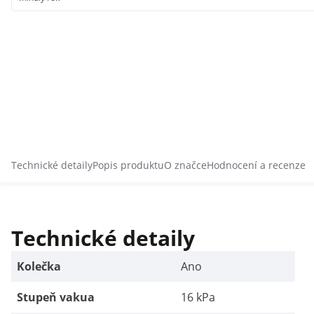
Technické detaily
Popis produktu
O značce
Hodnocení a recenze
Technické detaily
Kolečka
Ano
Stupeň vakua
16 kPa