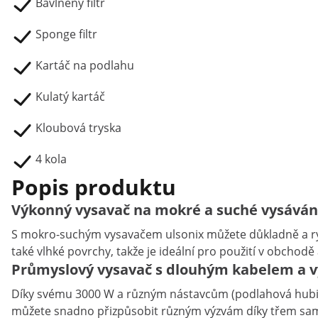
Bavlněný filtr
Sponge filtr
Kartáč na podlahu
Kulatý kartáč
Kloubová tryska
4 kola
Popis produktu
Výkonný vysavač na mokré a suché vysávání
S mokro-suchým vysavačem ulsonix můžete důkladně a rych
také vlhké povrchy, takže je ideální pro použití v obchod
Průmyslový vysavač s dlouhým kabelem a v
Díky svému 3000 W a různým nástavcům (podlahová hubice,
můžete snadno přizpůsobit různým výzvám díky třem samo