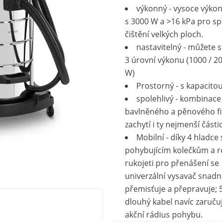
výkonný - vysoce výko
s 3000 W a >16 kPa pro sp
čištění velkých ploch.
nastavitelný - můžete s
3 úrovní výkonu (1000 / 2
W)
Prostorný - s kapacitou
spolehlivý - kombinace
bavlněného a pěnového fi
zachytí i ty nejmenší části
Mobilní - díky 4 hladce 
pohybujícím kolečkům a r
rukojeti pro přenášení se
univerzální vysavač snad
přemisťuje a přepravuje; 
dlouhý kabel navíc zaručuj
akční rádius pohybu.