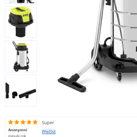
Super
Anonymní
Přečíst
minulý rok