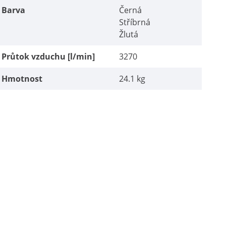
Barva
Černá
Stříbrná
Žlutá
Průtok vzduchu [l/min]
3270
Hmotnost
24.1 kg