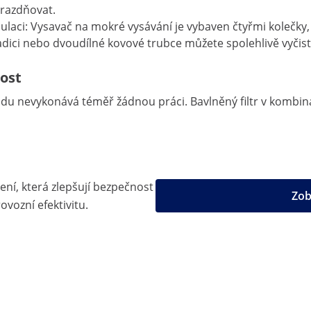
prazdňovat.
ipulaci: Vysavač na mokré vysávání je vybaven čtyřmi kolečk
ici nebo dvoudílné kovové trubce můžete spolehlivě vyčistit
ost
 nevykonává téměř žádnou práci. Bavlněný filtr v kombinaci 
šení, která zlepšují bezpečnost
Zob
ovozní efektivitu.