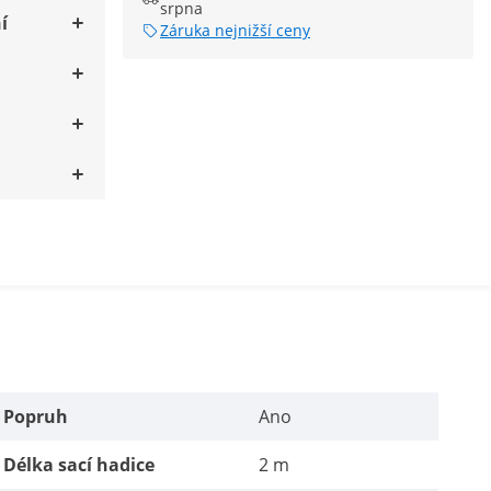
srpna
í
Záruka nejnižší ceny
Popruh
Ano
Délka sací hadice
2 m