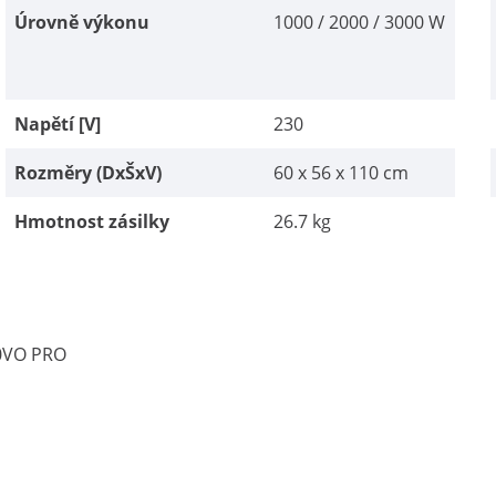
Úrovně výkonu
1000 / 2000 / 3000 W
Napětí [V]
230
Rozměry (DxŠxV)
60 x 56 x 110 cm
Hmotnost zásilky
26.7 kg
00VO PRO