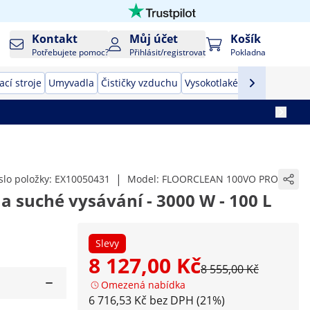
Kontakt
Můj účet
Košík
Potřebujete pomoc?
Přihlásit/registrovat
Pokladna
cí stroje
Umyvadla
Čističky vzduchu
Vysokotlaké čističe
Průmys
|
slo položky:
EX10050431
Model:
FLOORCLEAN 100VO PRO
 suché vysávání - 3000 W - 100 L
Slevy
8 127,00 Kč
8 555,00 Kč
Omezená nabídka
6 716,53 Kč bez DPH (21%)