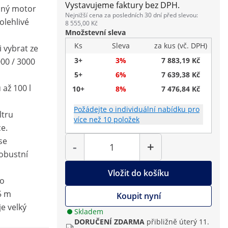
Vystavujeme faktury bez DPH.
nný motor
Nejnižší cena za posledních 30 dní před slevou:
olehlivé
8 555,00 Kč
Množstevní sleva
Ks
Sleva
za kus (vč. DPH)
i vybrat ze
3+
3%
7 883,19 Kč
000 / 3000
5+
6%
7 639,38 Kč
 až 100 l
10+
8%
7 476,84 Kč
Požádejte o individuální nabídku pro
ltru
více než 10 položek
ce.
Počet
se
-
+
obustní
Vložit do košíku
no
5 m
Koupit nyní
e velký
Skladem
DORUČENÍ ZDARMA
přibližně úterý 11.