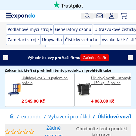
Podlahové mycí stroje
Generátory ozonu
Ultrazvukové čističk
Zametací stroje
Umyvadla
Čističky vzduchu
Vysokotlaké čisti
Výhodné slevy pro Vaši firmu
Začněte šetřit
Zákazníci, kteří si prohlédli tento produkt, si prohlédli také
Úklidový vozík - s pytlem na
Úklidový vozík - uzamykate
prádlo
- 150 kg - 3 police
2 545,00 Kč
4 083,00 Kč
/
expondo
/
Vybavení pro úklid
/
Úklidové vozíky
Žádné
Ohodnoťte tento produkt
jako první
recenze