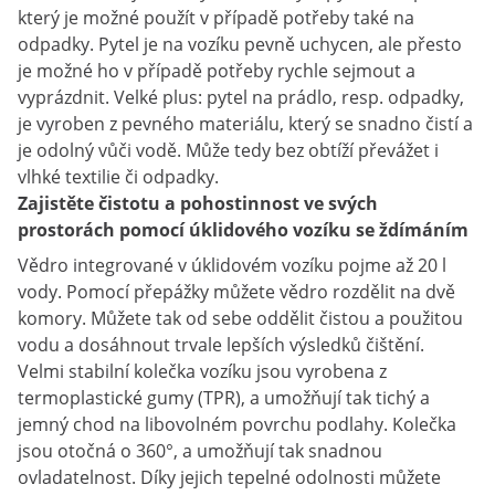
který je možné použít v případě potřeby také na
odpadky. Pytel je na vozíku pevně uchycen, ale přesto
je možné ho v případě potřeby rychle sejmout a
vyprázdnit. Velké plus: pytel na prádlo, resp. odpadky,
je vyroben z pevného materiálu, který se snadno čistí a
je odolný vůči vodě. Může tedy bez obtíží převážet i
vlhké textilie či odpadky.
Zajistěte čistotu a pohostinnost ve svých
prostorách pomocí úklidového vozíku se ždímáním
Vědro integrované v úklidovém vozíku pojme až 20 l
vody. Pomocí přepážky můžete vědro rozdělit na dvě
komory. Můžete tak od sebe oddělit čistou a použitou
vodu a dosáhnout trvale lepších výsledků čištění.
Velmi stabilní kolečka vozíku jsou vyrobena z
termoplastické gumy (TPR), a umožňují tak tichý a
jemný chod na libovolném povrchu podlahy. Kolečka
jsou otočná o 360°, a umožňují tak snadnou
ovladatelnost. Díky jejich tepelné odolnosti můžete