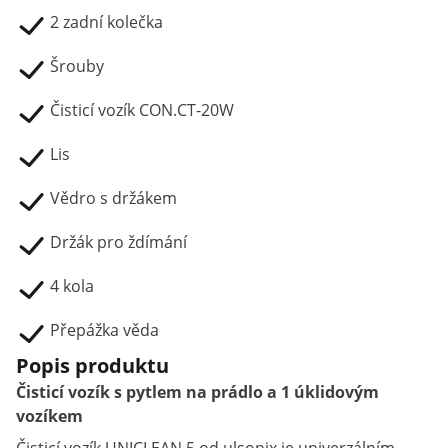
2 zadní kolečka
Šrouby
Čisticí vozík CON.CT-20W
Lis
Vědro s držákem
Držák pro ždímání
4 kola
Přepážka věda
Popis produktu
Čisticí vozík s pytlem na prádlo a 1 úklidovým
vozíkem