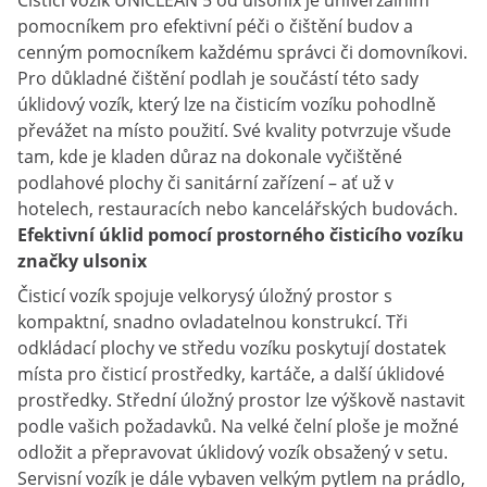
Čisticí vozík UNICLEAN 5 od ulsonix je univerzálním
pomocníkem pro efektivní péči o čištění budov a
cenným pomocníkem každému správci či domovníkovi.
Pro důkladné čištění podlah je součástí této sady
úklidový vozík, který lze na čisticím vozíku pohodlně
převážet na místo použití. Své kvality potvrzuje všude
tam, kde je kladen důraz na dokonale vyčištěné
podlahové plochy či sanitární zařízení – ať už v
hotelech, restauracích nebo kancelářských budovách.
Efektivní úklid pomocí prostorného čisticího vozíku
značky ulsonix
Čisticí vozík spojuje velkorysý úložný prostor s
kompaktní, snadno ovladatelnou konstrukcí. Tři
odkládací plochy ve středu vozíku poskytují dostatek
místa pro čisticí prostředky, kartáče, a další úklidové
prostředky. Střední úložný prostor lze výškově nastavit
podle vašich požadavků. Na velké čelní ploše je možné
odložit a přepravovat úklidový vozík obsažený v setu.
Servisní vozík je dále vybaven velkým pytlem na prádlo,