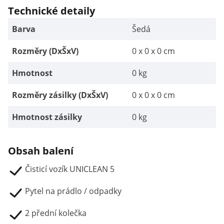
Technické detaily
Barva
Šedá
Rozměry (DxŠxV)
0 x 0 x 0 cm
Hmotnost
0 kg
Rozměry zásilky (DxŠxV)
0 x 0 x 0 cm
Hmotnost zásilky
0 kg
Obsah balení
Čisticí vozík UNICLEAN 5
Pytel na prádlo / odpadky
2 přední kolečka