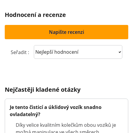
Hodnocení a recenze
Napište recenzi
Sort reviews
Seřadit :
Nejčastěji kladené otázky
Je tento čisticí a úklidový vozík snadno
ovladatelný?
Díky velice kvalitním kolečkům obou vozíků je
možná manipulace ve všech směrech.