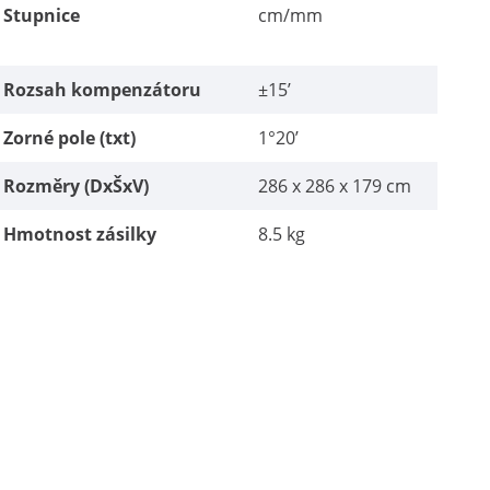
Stupnice
cm/mm
Rozsah kompenzátoru
±15’
Zorné pole (txt)
1°20’
Rozměry (DxŠxV)
286 x 286 x 179 cm
Hmotnost zásilky
8.5 kg