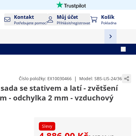
Kontakt
Můj účet
Košík
Potřebujete pomoc?
Přihlásit/registrovat
Pokladna
|
Číslo položky:
EX10030466
Model:
SBS-LIS-24/36
 sada se stativem a latí - zvětšení
 mm - odchylka 2 mm - vzduchový
Slevy
4 886,00 Kč