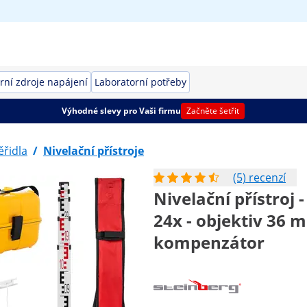
rní zdroje napájení
Laboratorní potřeby
Výhodné slevy pro Vaši firmu
Začněte šetřit
řidla
/
Nivelační přístroje
(5) recenzí
Nivelační přístroj -
24x - objektiv 36
kompenzátor