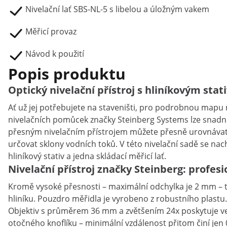
Nivelační lať SBS-NL-5 s libelou a úložným vakem
Měřicí provaz
Návod k použití
Popis produktu
Optický nivelační přístroj s hliníkovým stat
Ať už jej potřebujete na staveništi, pro podrobnou mapu
nivelačních pomůcek značky Steinberg Systems lze snadn
přesným nivelačním přístrojem můžete přesně urovnávat p
určovat sklony vodních toků. V této nivelační sadě se nach
hliníkový stativ a jedna skládací měřicí lať.
Nivelační přístroj značky Steinberg: profes
Kromě vysoké přesnosti – maximální odchylka je 2 mm – ten
hliníku. Pouzdro měřidla je vyrobeno z robustního plastu.
Objektiv s průměrem 36 mm a zvětšením 24x poskytuje ve
otočného knoflíku – minimální vzdálenost přitom činí je