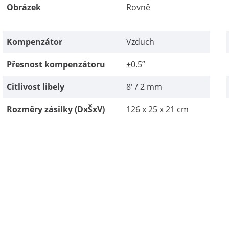
Obrázek
Rovně
Kompenzátor
Vzduch
Přesnost kompenzátoru
±0.5”
Citlivost libely
8' / 2 mm
Rozměry zásilky (DxŠxV)
126 x 25 x 21 cm