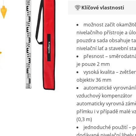
Klíčové vlastnosti
možnost začít okamžit
nivelačního přístroje a ú
pouzdra sada obsahuje t
nivelační lať a stavební sta
přesnost – směrodatn
je pouze 2 mm
vysoká kvalita – zvětšen
objektiv 36 mm
automatické vyrovnání
vzduchový kompenzátor
automaticky vyrovná zám
přímku i v případě malé v
(0,3 m)
jednoduché použití – p
dodávané nivelační libely 