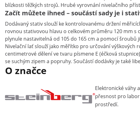
blízkosti těžkých strojů. Hrubé vyrovnání nivelačního přís
Začít můžete ihned – součástí sady je i stati
Dodávaný stativ slouží ke kontrolovanému držení měřicí
rovnou stativovou hlavu o celkovém průměru 120 mm s otv
plynule nastavitelná od 105 do 165 cm a pomocí šroubů j
Nivelační lať slouží jako měřítko pro určování výškových 
centimetrové dělení ve tvaru písmene E (éčková stupnice). 
se suchým zipem a popruhy. Součástí dodávky je také libel
O značce
Elektronické váhy a 
přesnost pro labo
prostředí.