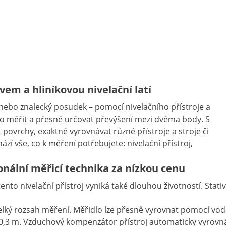
ivem a hliníkovou nivelační latí
 nebo znalecký posudek – pomocí nivelačního přístroje a
o měřit a přesně určovat převýšení mezi dvěma body. S
ovrchy, exaktně vyrovnávat různé přístroje a stroje či
ází vše, co k měření potřebujete: nivelační přístroj,
ionální měřicí technika za nízkou cenu
to nivelační přístroj vyniká také dlouhou životností. Stativ
lký rozsah měření. Měřidlo lze přesně vyrovnat pomocí vod
n 0,3 m. Vzduchový kompenzátor přístroj automaticky vyrovn