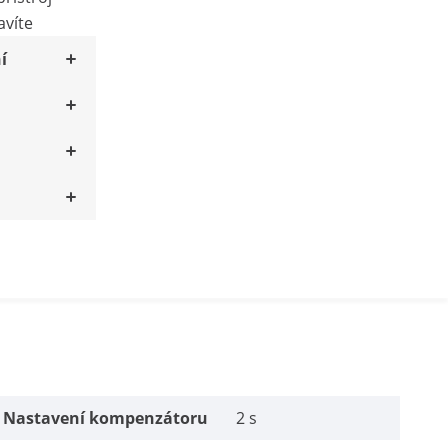
avíte
í
Nastavení kompenzátoru
2 s