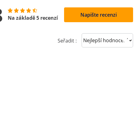
8
Napište recenzi
Na základě 5 recenzí
Sort reviews
Seřadit :