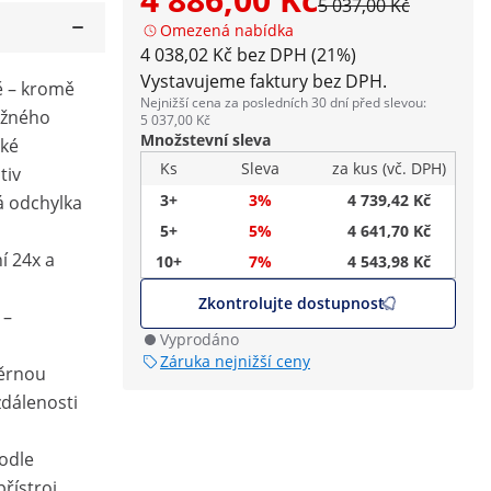
5 037,00 Kč
Omezená nabídka
4 038,02 Kč bez DPH (21%)
Vystavujeme faktury bez DPH.
ě – kromě
Nejnižší cena za posledních 30 dní před slevou:
ložného
5 037,00 Kč
Množstevní sleva
aké
Ks
Sleva
za kus (vč. DPH)
tiv
3+
3%
4 739,42 Kč
á odchylka
5+
5%
4 641,70 Kč
í 24x a
10+
7%
4 543,98 Kč
Zkontrolujte dostupnost
 –
Vyprodáno
Záruka nejnižší ceny
ěrnou
zdálenosti
odle
přístroj