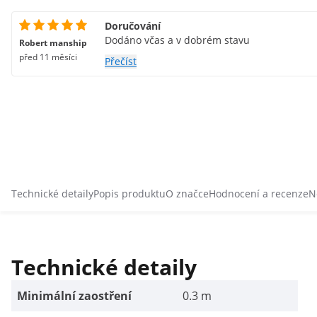
Doručování
Dodáno včas a v dobrém stavu
Robert manship
před 11 měsíci
Přečíst
Technické detaily
Popis produktu
O značce
Hodnocení a recenze
N
Technické detaily
Minimální zaostření
0.3 m