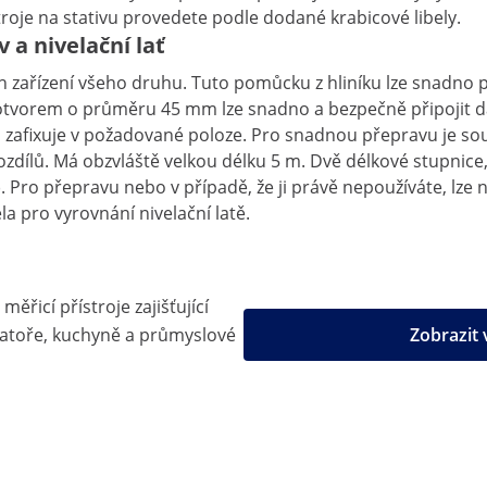
troje na stativu provedete podle dodané krabicové libely.
v a nivelační lať
ch zařízení všeho druhu. Tuto pomůcku z hliníku lze snadn
orem o průměru 45 mm lze snadno a bezpečně připojit daný 
i zafixuje v požadované poloze. Pro snadnou přepravu je s
rozdílů. Má obzvláště velkou délku 5 m. Dvě délkové stupnice
Pro přepravu nebo v případě, že ji právě nepoužíváte, lze ni
a pro vyrovnání nivelační latě.
měřicí přístroje zajišťující
ratoře, kuchyně a průmyslové
Zobrazit