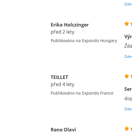
Zobr
Erika Holczinger
před 2 lety
Výr
Publikováno na Expondo Hungary
Žád
Zobr
TEILLET
před 4 lety
Ser
Publikováno na Expondo France
dop
Zobr
Rene Olavi