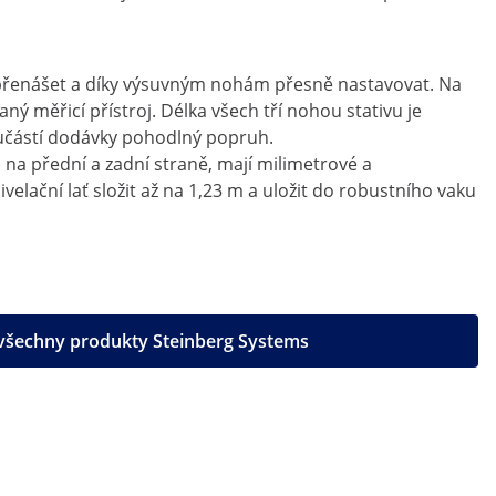
o přenášet a díky výsuvným nohám přesně nastavovat. Na
měřicí přístroj. Délka všech tří nohou stativu je
oučástí dodávky pohodlný popruh.
, na přední a zadní straně, mají milimetrové a
velační lať složit až na 1,23 m a uložit do robustního vaku
 všechny produkty Steinberg Systems