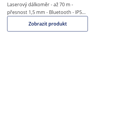
Laserový dálkoměr - až 70 m -
|
Číslo položky:
EX10031284
Model:
SBS-LDM-100
přesnost 1,5 mm - Bluetooth - IP54 -
Laserový dálkoměr - až 150 m -
vodováha
Zobrazit produkt
přesnost 2 mm - kamera se
zaměřovací optikou
1/6