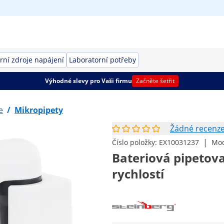
rní zdroje napájení
Laboratorní potřeby
Výhodné slevy pro Vaši firmu
Začněte šetřit
e
/
Mikropipety
Žádné recenz
|
Číslo položky:
EX10031237
Mod
Bateriová pipetovac
rychlostí