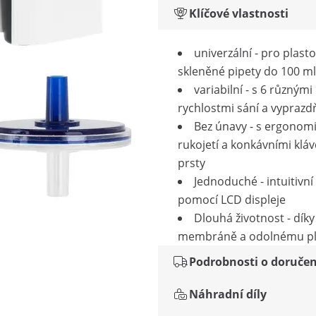
Klíčové vlastnosti
univerzální - pro plast
skleněné pipety do 100 ml
variabilní - s 6 různými
rychlostmi sání a vyprazd
Bez únavy - s ergonom
rukojetí a konkávními klá
prsty
Jednoduché - intuitivní
pomocí LCD displeje
Dlouhá životnost - dík
membráně a odolnému pl
Podrobnosti o doručen
Náhradní díly