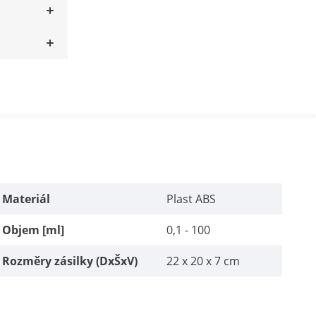
Materiál
Plast ABS
Objem [ml]
0,1 - 100
Rozměry zásilky (DxŠxV)
22 x 20 x 7 cm