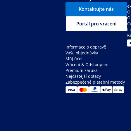
e
Kontaktujte nás
O
O
Portál pro vrácení
C
I
K
Informace o dopravě
Vaše objednávka
Můj účet
Vrácení & Odstoupení
Premium záruka
Nejčastější dotazy
Zabezpečené platební metody