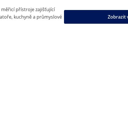
měřicí přístroje zajišťující
ratoře, kuchyně a průmyslové
Zobrazit