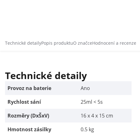
Technické detaily
Popis produktu
O značce
Hodnocení a recenze
Technické detaily
Provoz na baterie
Ano
Rychlost sání
25ml < 5s
Rozměry (DxŠxV)
16 x 4 x 15 cm
Hmotnost zásilky
0.5 kg