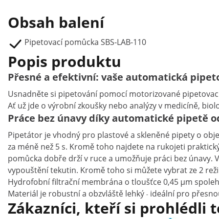
Obsah balení
Pipetovací pomůcka SBS-LAB-110
Popis produktu
Přesné a efektivní: vaše automatická pipet
Usnadněte si pipetování pomocí motorizované pipetovací
Ať už jde o výrobní zkoušky nebo analýzy v medicíně, bio
Práce bez únavy díky automatické pipetě o
Pipetátor je vhodný pro plastové a skleněné pipety o obj
za méně než 5 s. Kromě toho najdete na rukojeti praktický
pomůcka dobře drží v ruce a umožňuje práci bez únavy. Vý
vypouštění tekutin. Kromě toho si můžete vybrat ze 2 re
Hydrofobní filtrační membrána o tloušťce 0,45 μm spolehli
Materiál je robustní a obzvláště lehký
ideální pro přesnou
-
Zákazníci, kteří si prohlédli 