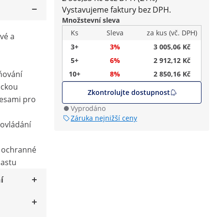
Vystavujeme faktury bez DPH.
Množstevní sleva
Ks
Sleva
za kus (vč. DPH)
ové a
3+
3%
3 005,06 Kč
5+
6%
2 912,12 Kč
ňování
10+
8%
2 850,16 Kč
ickou
Zkontrolujte dostupnost
vesami pro
Vyprodáno
Záruka nejnižší ceny
 ovládání
y ochranné
astu
í