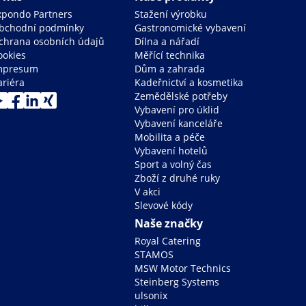
xpondo Partners
Stažení výrobku
bchodní podmínky
Gastronomické vybavení
chrana osobních údajů
Dílna a nářadí
ookies
Měřící technika
mpresum
Dům a zahrada
ariéra
Kadeřnictví a kosmetika
Zemědělské potřeby
Vybavení pro úklid
Vybavení kanceláře
Mobilita a péče
Vybavení hotelů
Sport a volný čas
Zboží z druhé ruky
V akci
Slevové kódy
Naše značky
Royal Catering
STAMOS
MSW Motor Technics
Steinberg Systems
ulsonix