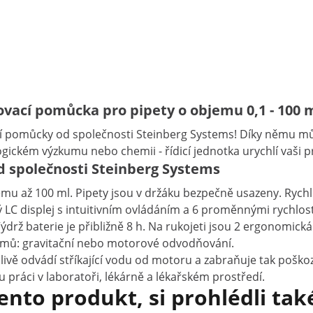
ovací pomůcka pro pipety o objemu 0,1 - 100 m
 pomůcky od společnosti Steinberg Systems! Díky němu můž
logickém výzkumu nebo chemii - řídicí jednotka urychlí vaši
d společnosti Steinberg Systems
emu až 100 ml. Pipety jsou v držáku bezpečně usazeny. Rychl
 LC displej s intuitivním ovládáním a 6 proměnnými rychlost
drž baterie je přibližně 8 h. Na rukojeti jsou 2 ergonomická
žimů: gravitační nebo motorové odvodňování.
vě odvádí stříkající vodu od motoru a zabraňuje tak poškozen
 práci v laboratoři, lékárně a lékařském prostředí.
tento produkt, si prohlédli tak