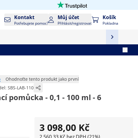
Kontakt
Můj účet
Košík
Potřebujete pomoc?
Přihlásit/registrovat
Pokladna
e
Ohodnoťte tento produkt jako první
el:
SBS-LAB-110
í pomůcka - 0,1 - 100 ml - 6
3 098,00 Kč
2 560,33 Kč bez DPH (21%)