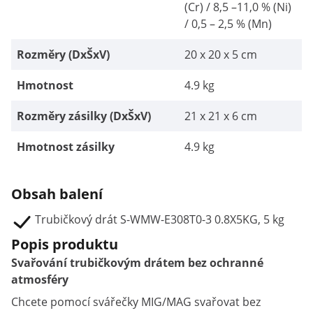
(Cr) / 8,5 –11,0 % (Ni)
/ 0,5 – 2,5 % (Mn)
Rozměry (DxŠxV)
20 x 20 x 5 cm
Hmotnost
4.9 kg
Rozměry zásilky (DxŠxV)
21 x 21 x 6 cm
Hmotnost zásilky
4.9 kg
Obsah balení
Trubičkový drát S-WMW-E308T0-3 0.8X5KG, 5 kg
Popis produktu
Svařování trubičkovým drátem bez ochranné
atmosféry
Chcete pomocí svářečky MIG/MAG svařovat bez