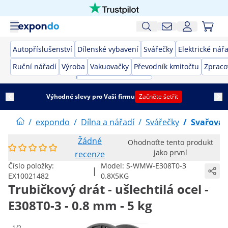
Autopříslušenství
Dílenské vybavení
Svářečky
Elektrické nář
Ruční nářadí
Výroba
Vakuovačky
Převodník kmitočtu
Zpraco
Výhodné slevy pro Vaši firmu
Začněte šetřit
/
expondo
/
Dílna a nářadí
/
Svářečky
/
Svařovac
Žádné
Ohodnoťte tento produkt
jako první
recenze
Číslo položky:
Model:
S-WMW-E308T0-3
|
EX10021482
0.8X5KG
Trubičkový drát - ušlechtilá ocel -
E308T0-3 - 0.8 mm - 5 kg
1/2