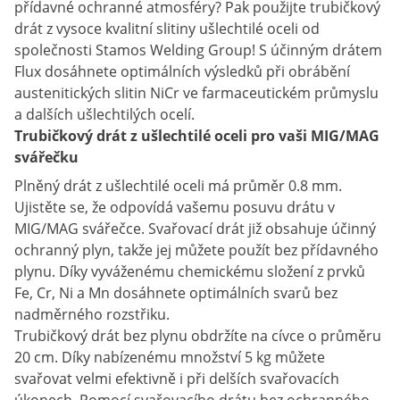
přídavné ochranné atmosféry? Pak použijte trubičkový
drát z vysoce kvalitní slitiny ušlechtilé oceli od
společnosti Stamos Welding Group! S účinným drátem
Flux dosáhnete optimálních výsledků při obrábění
austenitických slitin NiCr ve farmaceutickém průmyslu
a dalších ušlechtilých ocelí.
Trubičkový drát z ušlechtilé oceli pro vaši MIG/MAG
svářečku
Plněný drát z ušlechtilé oceli má průměr 0.8 mm.
Ujistěte se, že odpovídá vašemu posuvu drátu v
MIG/MAG svářečce. Svařovací drát již obsahuje účinný
ochranný plyn, takže jej můžete použít bez přídavného
plynu. Díky vyváženému chemickému složení z prvků
Fe, Cr, Ni a Mn dosáhnete optimálních svarů bez
nadměrného rozstřiku.
Trubičkový drát bez plynu obdržíte na cívce o průměru
20 cm. Díky nabízenému množství 5 kg můžete
svařovat velmi efektivně i při delších svařovacích