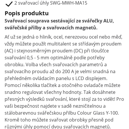
2 svařovací úhly SWG-MWH-MA15
Popis produktu
Svařovací souprava sestávající ze svářečky ALU,
svářečské přilby a svařovacích magnetů.
Ať už se jedná o hliník, ocel, nerezovou ocel nebo měď,
vždy můžete použít multitalent se střídavým proudem
(AC) i stejnosměrným proudem (DC) při tloušťce
svařování 0,5 - 5 mm optimálně podle potřeby
obrobku. Volba všech svařovacích parametrů a
svařovacího proudu až do 200 A je velmi snadná na
přehledném ovládacím panelu s LCD displejem.
Pomocí několika tlačítek a otočného ovladače můžete
snadno regulovat všechny hodnoty. Tak dosáhnete
přesných výsledků svařování, které stojí za to vidět! Pro
vaši bezpečnost najdete v sadě nezničitelnou a
stálobarevnou svářečskou přilbu Colour Glass Y-100.
Kromě toho můžete svařovat obrobky přesně pod
různými úhly pomocí dvou svařovacích magnetů.