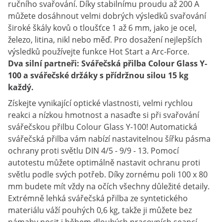
ručního svařování. Díky stabilnímu proudu až 200 A
můžete dosáhnout velmi dobrých výsledků svařování
široké škály kovů o tloušťce 1 až 6 mm, jako je ocel,
železo, litina, nikl nebo měď. Pro dosažení nejlepších
výsledků používejte funkce Hot Start a Arc-Force.
Dva silní partneři: Svářečská přilba Colour Glass Y-
100 a svářečské držáky s přídržnou silou 15 kg
každý.
Získejte vynikající optické vlastnosti, velmi rychlou
reakci a nízkou hmotnost a nasaďte si při svařování
svářečskou přilbu Colour Glass Y-100! Automatická
svářečská přilba vám nabízí nastavitelnou šířku pásma
ochrany proti světlu DIN 4/5 - 9/9 - 13. Pomocí
autotestu můžete optimálně nastavit ochranu proti
světlu podle svých potřeb. Díky zornému poli 100 x 80
mm budete mít vždy na očích všechny důležité detaily.
Extrémně lehká svářečská přilba ze syntetického
materiálu váží pouhých 0,6 kg, takže ji můžete bez