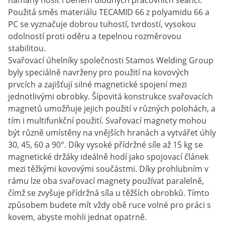
námahy nosit i během dlouhých pracovních seancí.
Použitá směs materiálu TECAMID 66 z polyamidu 66 a
PC se vyznačuje dobrou tuhostí, tvrdostí, vysokou
odolností proti oděru a tepelnou rozměrovou
stabilitou.
Svařovací úhelníky společnosti Stamos Welding Group
byly speciálně navrženy pro použití na kovových
prvcích a zajišťují silné magnetické spojení mezi
jednotlivými obrobky. Šípovitá konstrukce svařovacích
magnetů umožňuje jejich použití v různých polohách, a
tím i multifunkční použití. Svařovací magnety mohou
být různě umístěny na vnějších hranách a vytvářet úhly
30, 45, 60 a 90°. Díky vysoké přídržné síle až 15 kg se
magnetické držáky ideálně hodí jako spojovací článek
mezi těžkými kovovými součástmi. Díky prohlubním v
rámu lze oba svařovací magnety používat paralelně,
čímž se zvyšuje přídržná síla u těžších obrobků. Tímto
způsobem budete mít vždy obě ruce volné pro práci s
kovem, abyste mohli jednat opatrně.