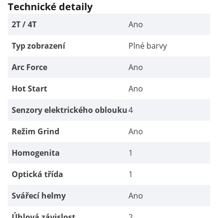
Technické detaily
2T / 4T
Ano
Typ zobrazení
Plné barvy
Arc Force
Ano
Hot Start
Ano
Senzory elektrického oblouku
4
Režim Grind
Ano
Homogenita
1
Optická třída
1
Svářecí helmy
Ano
Úhlová závislost
2