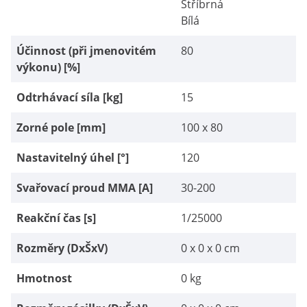
Stříbrná
Bílá
Účinnost (při jmenovitém
80
výkonu) [%]
Odtrhávací síla [kg]
15
Zorné pole [mm]
100 x 80
Nastavitelný úhel [°]
120
Svařovací proud MMA [A]
30-200
Reakční čas [s]
1/25000
Rozměry (DxŠxV)
0 x 0 x 0 cm
Hmotnost
0 kg