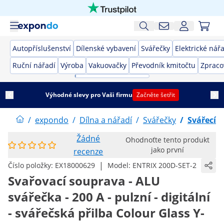
Autopříslušenství
Dílenské vybavení
Svářečky
Elektrické nář
Ruční nářadí
Výroba
Vakuovačky
Převodník kmitočtu
Zpraco
Výhodné slevy pro Vaši firmu
Začněte šetřit
/
expondo
/
Dílna a nářadí
/
Svářečky
/
Svářecí 
Žádné
Ohodnoťte tento produkt
jako první
recenze
|
Číslo položky:
EX18000629
Model:
ENTRIX 200D-SET-2
Svařovací souprava - ALU
svářečka - 200 A - pulzní - digitální
- svářečská přilba Colour Glass Y-