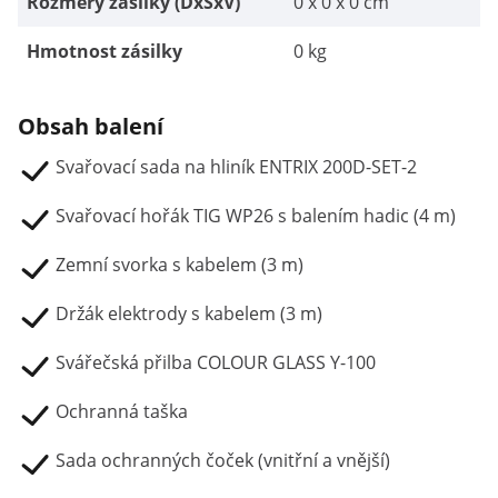
Rozměry zásilky (DxŠxV)
0 x 0 x 0 cm
Hmotnost zásilky
0 kg
Obsah balení
Svařovací sada na hliník ENTRIX 200D-SET-2
Svařovací hořák TIG WP26 s balením hadic (4 m)
Zemní svorka s kabelem (3 m)
Držák elektrody s kabelem (3 m)
Svářečská přilba COLOUR GLASS Y-100
Ochranná taška
Sada ochranných čoček (vnitřní a vnější)