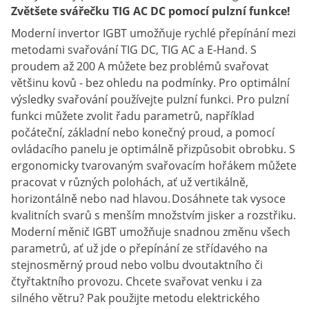
Zvětšete svářečku TIG AC DC pomocí pulzní funkce!
Moderní invertor IGBT umožňuje rychlé přepínání mezi
metodami svařování TIG DC, TIG AC a E-Hand. S
proudem až 200 A můžete bez problémů svařovat
většinu kovů - bez ohledu na podmínky. Pro optimální
výsledky svařování používejte pulzní funkci. Pro pulzní
funkci můžete zvolit řadu parametrů, například
počáteční, základní nebo konečný proud, a pomocí
ovládacího panelu je optimálně přizpůsobit obrobku. S
ergonomicky tvarovaným svařovacím hořákem můžete
pracovat v různých polohách, ať už vertikálně,
horizontálně nebo nad hlavou. Dosáhnete tak vysoce
kvalitních svarů s menším množstvím jisker a rozstřiku.
Moderní měnič IGBT umožňuje snadnou změnu všech
parametrů, ať už jde o přepínání ze střídavého na
stejnosměrný proud nebo volbu dvoutaktního či
čtyřtaktního provozu. Chcete svařovat venku i za
silného větru? Pak použijte metodu elektrického