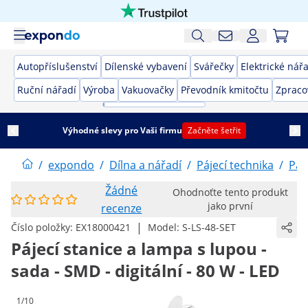
Autopříslušenství
Dílenské vybavení
Svářečky
Elektrické nář
Ruční nářadí
Výroba
Vakuovačky
Převodník kmitočtu
Zpraco
Výhodné slevy pro Vaši firmu
Začněte šetřit
/
expondo
/
Dílna a nářadí
/
Pájecí technika
/
Páj
Žádné
Ohodnoťte tento produkt
jako první
recenze
|
Číslo položky:
EX18000421
Model:
S-LS-48-SET
Pájecí stanice a lampa s lupou -
sada - SMD - digitální - 80 W - LED
1/10