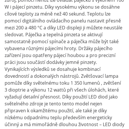
zdroj, pomocí něhož lze ovládat páječku s výkonem 100
W i pájecí pinzetu. Díky vysokému výkonu se dosáhne
cílové teploty za méně než 40 sekund. Teplotu lze
pomocí digitálního ovládacího panelu nastavit přesně
mezi 200 a 480 °C a díky LED displeji ji můžete neustále
sledovat. Páječka a tepelná pinzeta se aktivují
samostatně pomocí spínače a páječka může být také
vybavena různými pájecími hroty. Držáky pájecího
zařízení jsou opatřeny pájecí houbou a pro precizní
práci jsou součástí dodávky jemné pinzety.
Vynikajících výsledků se dosahuje kombinací
dovedností a dokonalých nástrojů. Zvětšovací lampa
pomůže díky světelnému toku 1 350 lumenů , zvětšení
3 dioptrie a výkonu 12 wattů při všech úlohách, které
vyžadují detailní přesnost. Díky použití LED diod jako
světelného zdroje je tento tento model nejen
připraven k okamžitému použití, ale také je díky
nízkému odpadnímu teplu především energeticky
účinný a má mimořádně dlouhou životnost – LED diody