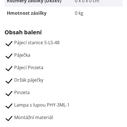
Rozměry zásilky (DxŠxV)
0 x 0 x 0 cm
Hmotnost zásilky
0 kg
Obsah balení
Pájecí stanice S-LS-48
Páječka
Pájecí Pinzeta
Držák páječky
Pinzeta
Lampa s lupou PHY-3ML-1
Montážní materiál