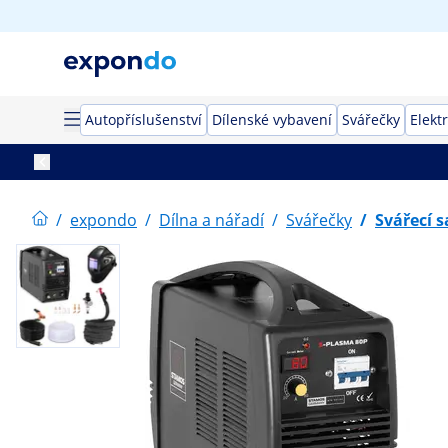
Autopříslušenství
Dílenské vybavení
Svářečky
Elekt
/
expondo
/
Dílna a nářadí
/
Svářečky
/
Svářecí 