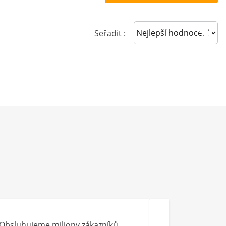
Sort reviews
Seřadit :
Obsluhujeme miliony zákazníků