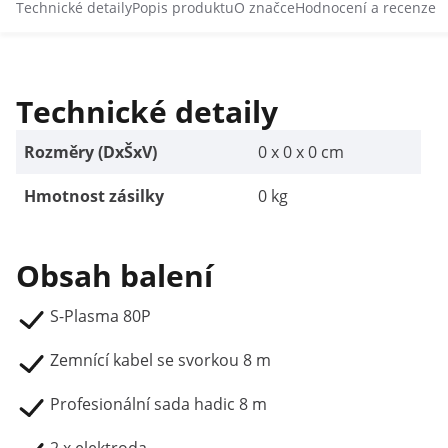
Technické detaily
Popis produktu
O značce
Hodnocení a recenze
Technické detaily
Rozměry (DxŠxV)
0 x 0 x 0 cm
Hmotnost zásilky
0 kg
Obsah balení
S-Plasma 80P
Zemnící kabel se svorkou 8 m
Profesionální sada hadic 8 m