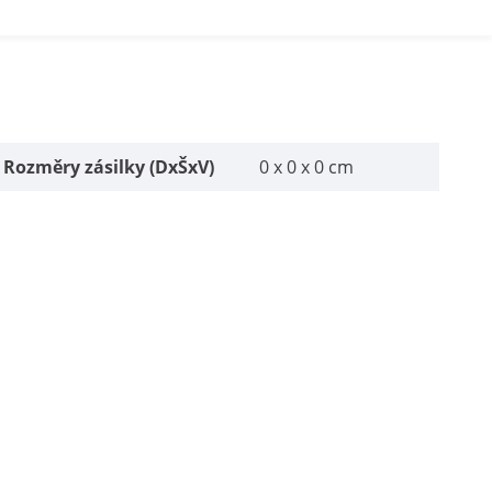
Rozměry zásilky (DxŠxV)
0 x 0 x 0 cm