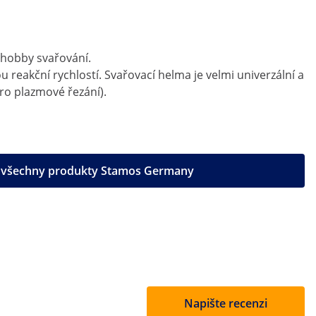
o hobby svařování.
eakční rychlostí. Svařovací helma je velmi univerzální a
ro plazmové řezání).
t všechny produkty Stamos Germany
Napište recenzi