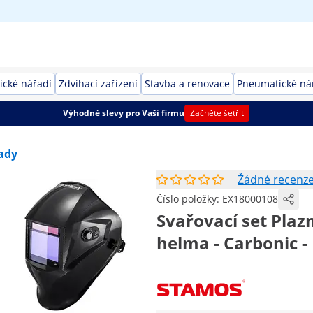
rické nářadí
Zdvihací zařízení
Stavba a renovace
Pneumatické ná
Výhodné slevy pro Vaši firmu
Začněte šetřit
sady
Žádné recenz
Číslo položky:
EX18000108
Svařovací set Plazm
helma - Carbonic 