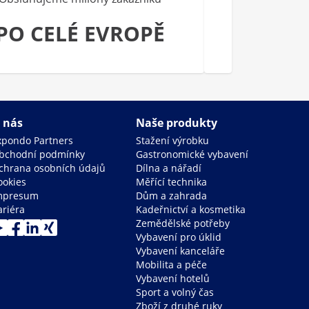
PO CELÉ EVROPĚ
 nás
Naše produkty
xpondo Partners
Stažení výrobku
bchodní podmínky
Gastronomické vybavení
chrana osobních údajů
Dílna a nářadí
ookies
Měřící technika
mpresum
Dům a zahrada
ariéra
Kadeřnictví a kosmetika
Zemědělské potřeby
Vybavení pro úklid
Vybavení kanceláře
Mobilita a péče
Vybavení hotelů
Sport a volný čas
Zboží z druhé ruky