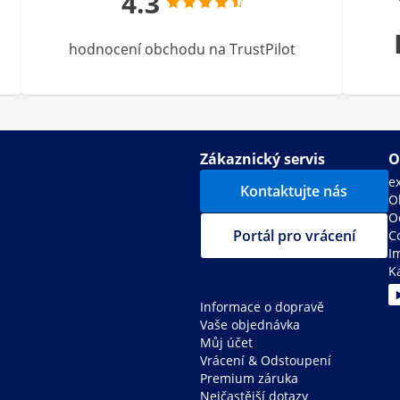
4.3
hodnocení obchodu na TrustPilot
Zákaznický servis
O
e
Kontaktujte nás
O
O
Portál pro vrácení
C
I
K
Informace o dopravě
Vaše objednávka
Můj účet
Vrácení & Odstoupení
Premium záruka
Nejčastější dotazy