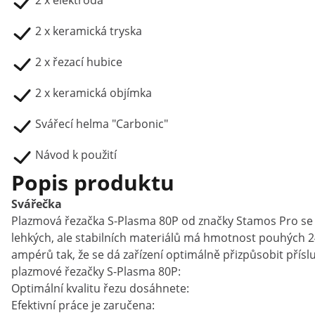
2 x elektroda
2 x keramická tryska
2 x řezací hubice
2 x keramická objímka
Svářecí helma "Carbonic"
Návod k použití
Popis produktu
Svářečka
Plazmová řezačka S-Plasma 80P od značky Stamos Pro se v
lehkých, ale stabilních materiálů má hmotnost pouhých 24
ampérů tak, že se dá zařízení optimálně přizpůsobit pří
plazmové řezačky S-Plasma 80P:
Optimální kvalitu řezu dosáhnete:
Efektivní práce je zaručena: