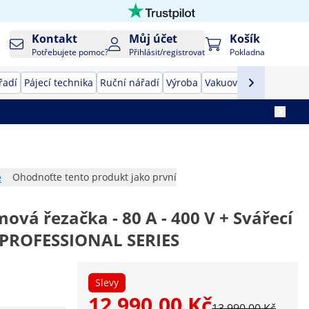
Kontakt
Můj účet
Košík
Potřebujete pomoc?
Přihlásit/registrovat
Pokladna
řadí
Pájecí technika
Ruční nářadí
Výroba
Vakuovačky
Převodník
e
Ohodnoťte tento produkt jako první
ová řezačka - 80 A - 400 V + Svářecí
- PROFESSIONAL SERIES
Slevy
12 990,00 Kč
13 990,00 Kč