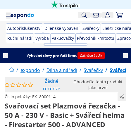
Autopříslušenství
Dílenské vybavení
Svářečky
Elektrické nář
Ruční nářadí
Výroba
Vakuovačky
Převodník kmitočtu
Zpraco
Výhodné slevy pro Vaši firmu
Začněte šetřit
/
expondo
/
Dílna a nářadí
/
Svářečky
/
Svářecí 
Žádné
Ohodnoťte tento produkt
jako první
recenze
Číslo položky:
EX18000114
Svařovací set Plazmová řezačka -
50 A - 230 V - Basic + Svářecí helma
- Firestarter 500 - ADVANCED