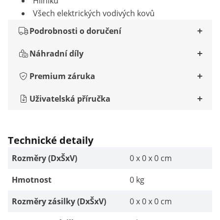
Hliníku
Všech elektrických vodivých kovů
Podrobnosti o doručení
Náhradní díly
Premium záruka
Uživatelská příručka
Technické detaily
Rozměry (DxŠxV)
0 x 0 x 0 cm
Hmotnost
0 kg
Rozměry zásilky (DxŠxV)
0 x 0 x 0 cm