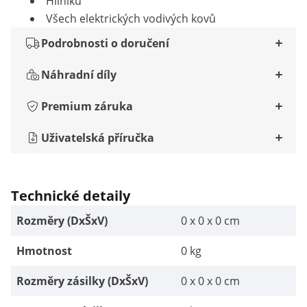
Hliníku
Všech elektrických vodivých kovů
Podrobnosti o doručení
Náhradní díly
Premium záruka
Uživatelská příručka
Technické detaily
Rozměry (DxŠxV)
0 x 0 x 0 cm
Hmotnost
0 kg
Rozměry zásilky (DxŠxV)
0 x 0 x 0 cm