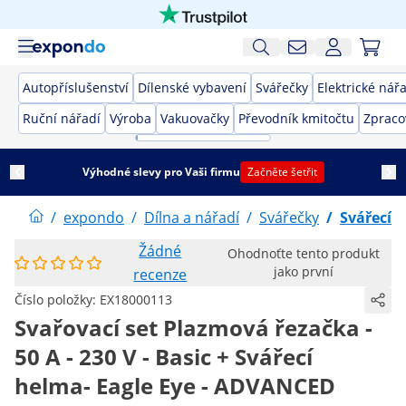
Autopříslušenství
Dílenské vybavení
Svářečky
Elektrické nář
Ruční nářadí
Výroba
Vakuovačky
Převodník kmitočtu
Zpraco
Výhodné slevy pro Vaši firmu
Začněte šetřit
/
expondo
/
Dílna a nářadí
/
Svářečky
/
Svářecí 
Žádné
Ohodnoťte tento produkt
jako první
recenze
Číslo položky:
EX18000113
Svařovací set Plazmová řezačka -
50 A - 230 V - Basic + Svářecí
helma- Eagle Eye - ADVANCED