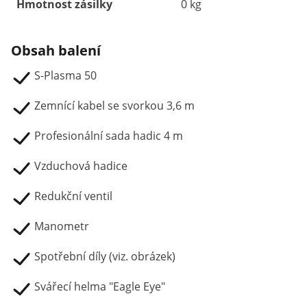
Hmotnost zásilky
0 kg
Obsah balení
S-Plasma 50
Zemnící kabel se svorkou 3,6 m
Profesionální sada hadic 4 m
Vzduchová hadice
Redukční ventil
Manometr
Spotřební díly (viz. obrázek)
Svářecí helma "Eagle Eye"