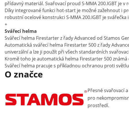
přídavný materiál. Svařovací proud S-MMA 200.IGBT je v r
Díky integrované funkci hot-start je možné zažehnout i p
robustní ocelové konstrukci S-MMA 200.IGBT je svářečka 
+
Svářecí helma
Svářecí helma Firestarter z řady Advanced od Stamos Germa
Automatická svářecí helma Firestarter 500 z řady Advan
univerzální a lze ji použít při všech standardních svařo
Kromě toho je automatická helma Firestarter 500 známá dl
Svářecí helma pracuje s příkladnou ochranou proti světlu 
O značce
Přesné svařovací a
pro nekompromisní
prostředí.