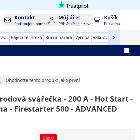
Kontakt
Můj účet
Košík
Potřebujete pomoc?
Přihlásit/registrovat
Pokladna
řadí
Pájecí technika
Ruční nářadí
Výroba
Vakuovačky
Převodník
e
Ohodnoťte tento produkt jako první
rodová svářečka - 200 A - Hot Start -
ma - Firestarter 500 - ADVANCED
Slevy