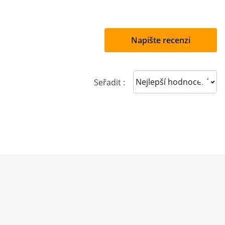
Napište recenzi
Sort reviews
Seřadit :