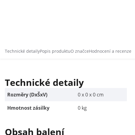
Technické detaily
Popis produktu
O značce
Hodnocení a recenze
Technické detaily
Rozměry (DxŠxV)
0 x 0 x 0 cm
Hmotnost zásilky
0 kg
Obsah balení