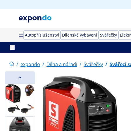
Autopříslušenství
Dílenské vybavení
Svářečky
Elekt
/
expondo
/
Dílna a nářadí
/
Svářečky
/
Svářecí 