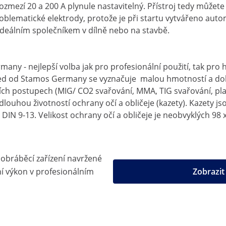
ozmezí 20 a 200 A plynule nastavitelný. Přístroj tedy může
roblematické elektrody, protože je při startu vytvářeno aut
ideálním společníkem v dílně nebo na stavbě.
ny - nejlepší volba jak pro profesionální použití, tak pro 
ced od Stamos Germany se vyznačuje malou hmotností a dobr
vacích postupech (MIG/ CO2 svařování, MMA, TIG svařování, p
ouhou životností ochrany očí a obličeje (kazety). Kazety js
DIN 9-13. Velikost ochrany očí a obličeje je neobvyklých 98 
 obráběcí zařízení navržené
 výkon v profesionálním
Zobrazi