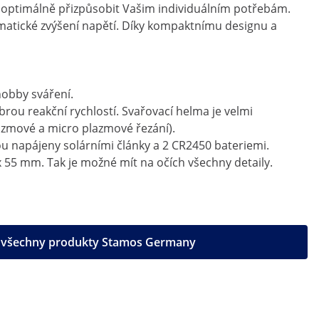
te optimálně přizpůsobit Vašim individuálním potřebám.
omatické zvýšení napětí. Díky kompaktnímu designu a
hobby sváření.
ou reakční rychlostí. Svařovací helma je velmi
lazmové a micro plazmové řezání).
ou napájeny solárními články a 2 CR2450 bateriemi.
x 55 mm. Tak je možné mít na očích všechny detaily.
t všechny produkty Stamos Germany