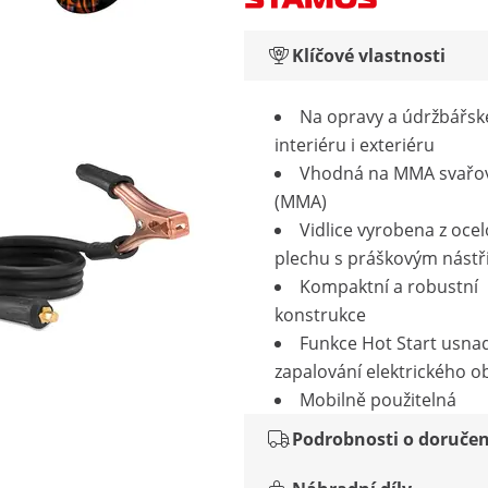
Klíčové vlastnosti
Na opravy a údržbářsk
interiéru i exteriéru
Vhodná na MMA svařo
(MMA)
Vidlice vyrobena z oce
plechu s práškovým nást
Kompaktní a robustní
konstrukce
Funkce Hot Start usna
zapalování elektrického o
Mobilně použitelná
Podrobnosti o doručen