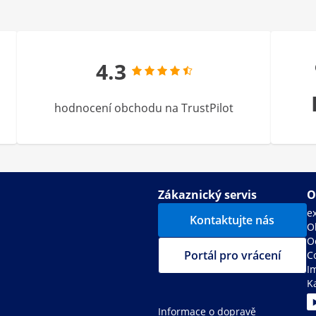
4.3
hodnocení obchodu na TrustPilot
Zákaznický servis
O
e
Kontaktujte nás
O
O
Portál pro vrácení
C
I
K
Informace o dopravě