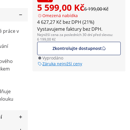
5 599,00 Kč
6 199,00 Kč
Omezená nabídka
4 627,27 Kč bez DPH (21%)
Vystavujeme faktury bez DPH.
é práce v
Nejnižší cena za posledních 30 dní před slevou:
6 199,00 Kč
vání
Zkontrolujte dostupnost
Vyprodáno
lového
Záruka nejnižší ceny
řikem
dňuje
blouku
í