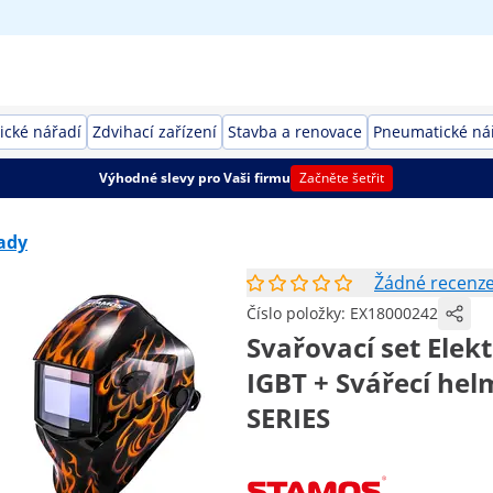
rické nářadí
Zdvihací zařízení
Stavba a renovace
Pneumatické ná
Výhodné slevy pro Vaši firmu
Začněte šetřit
sady
Žádné recenz
Číslo položky:
EX18000242
Svařovací set Elekt
IGBT + Svářecí hel
SERIES