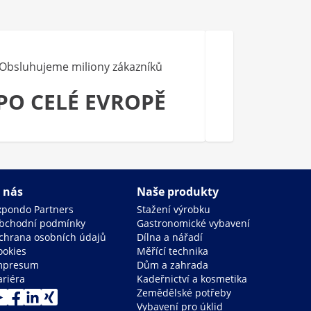
Obsluhujeme miliony zákazníků
PO CELÉ EVROPĚ
 nás
Naše produkty
xpondo Partners
Stažení výrobku
bchodní podmínky
Gastronomické vybavení
chrana osobních údajů
Dílna a nářadí
ookies
Měřící technika
mpresum
Dům a zahrada
ariéra
Kadeřnictví a kosmetika
Zemědělské potřeby
Vybavení pro úklid