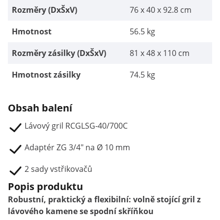
Rozměry (DxŠxV)
76 x 40 x 92.8 cm
Hmotnost
56.5 kg
Rozměry zásilky (DxŠxV)
81 x 48 x 110 cm
Hmotnost zásilky
74.5 kg
Obsah balení
Lávový gril RCGLSG-40/700C
Adaptér ZG 3/4" na Ø 10 mm
2 sady vstřikovačů
Popis produktu
Robustní, praktický a flexibilní: volně stojící gril z
lávového kamene se spodní skříňkou