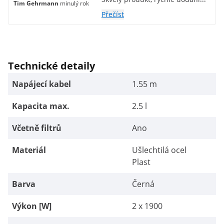
Tim Gehrmann
minulý rok
Přečíst
Technické detaily
Napájecí kabel
1.55 m
Kapacita max.
2.5 l
Včetně filtrů
Ano
Materiál
Ušlechtilá ocel
Plast
Barva
Černá
Výkon [W]
2 x 1900