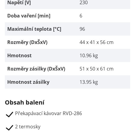
Napětí [V]
230
Doba vaření [min]
6
Maximální teplota [°C]
96
Rozměry (DxŠxV)
44 x 41 x 56 cm
Hmotnost
10.96 kg
Rozměry zásilky (DxŠxV)
51 x 50 x 61 cm
Hmotnost zásilky
13.95 kg
Obsah balení
Překapávací kávovar RVD-286
2 termosky