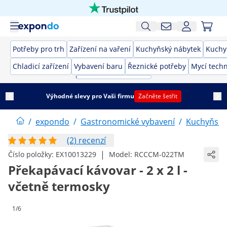
Potřeby pro trh
Zařízení na vaření
Kuchyňský nábytek
Kuchy
Chladicí zařízení
Vybavení baru
Řeznické potřeby
Mycí techn
Výhodné slevy pro Vaši firmu
Začněte šetřit
/
expondo
/
Gastronomické vybavení
/
Kuchyňské
(2) recenzí
|
Číslo položky:
EX10013229
Model:
RCCCM-022TM
Překapávací kávovar - 2 x 2 l -
včetně termosky
1/6